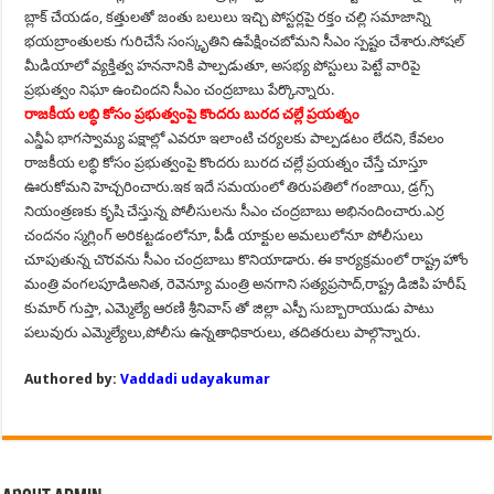
బ్లాక్ చేయడం, కత్తులతో జంతు బలులు ఇచ్చి పోస్టర్లపై రక్తం చల్లి సమాజాన్ని
భయబ్రాంతులకు గురిచేసే సంస్కృతిని ఉపేక్షించబోమని సీఎం స్పష్టం చేశారు.సోషల్
మీడియాలో వ్యక్తిత్వ హననానికి పాల్పడుతూ, అసభ్య పోస్టులు పెట్టే వారిపై
ప్రభుత్వం నిఘా ఉంచిందని సీఎం చంద్రబాబు పేర్కొన్నారు.
రాజకీయ లబ్ధి కోసం ప్రభుత్వంపై కొందరు బురద చల్లే ప్రయత్నం
ఎన్డీఏ భాగస్వామ్య పక్షాల్లో ఎవరూ ఇలాంటి చర్యలకు పాల్పడటం లేదని, కేవలం
రాజకీయ లబ్ధి కోసం ప్రభుత్వంపై కొందరు బురద చల్లే ప్రయత్నం చేస్తే చూస్తూ
ఊరుకోమని హెచ్చరించారు.ఇక ఇదే సమయంలో తిరుపతిలో గంజాయి, డ్రగ్స్
నియంత్రణకు కృషి చేస్తున్న పోలీసులను సీఎం చంద్రబాబు అభినందించారు.ఎర్ర
చందనం స్మగ్లింగ్ అరికట్టడంలోనూ, పీడీ యాక్టుల అమలులోనూ పోలీసులు
చూపుతున్న చొరవను సీఎం చంద్రబాబు కొనియాడారు. ఈ కార్యక్రమంలో రాష్ట్ర హోం
మంత్రి వంగలపూడిఅనిత, రెవెన్యూ మంత్రి అనగాని సత్యప్రసాద్,రాష్ట్ర డిజిపి హరీష్
కుమార్ గుప్తా, ఎమ్మెల్యే ఆరణి శ్రీనివాస్ తో జిల్లా ఎస్పీ సుబ్బారాయుడు పాటు
పలువురు ఎమ్మెల్యేలు,పోలీసు ఉన్నతాధికారులు, తదితరులు పాల్గొన్నారు.
Authored by:
Vaddadi udayakumar