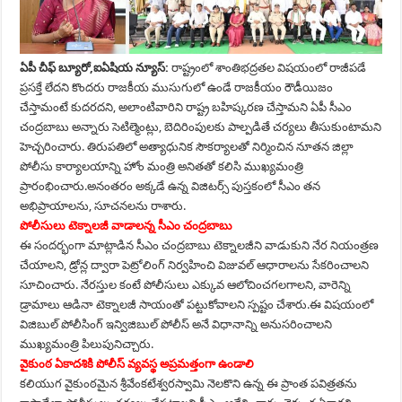
ఏపీ చీఫ్ బ్యూరో,ఐఏషియ న్యూస్:
రాష్ట్రంలో శాంతిభద్రతల విషయంలో రాజీపడే
ప్రసక్తే లేదని కొందరు రాజకీయ ముసుగులో ఉండే రాజకీయం రౌడీయిజం
చేస్తామంటే కుదరదని, అలాంటివారిని రాష్ట్ర బహిష్కరణ చేస్తామని ఏపీ సీఎం
చంద్రబాబు అన్నారు సెటిల్మెంట్లు, బెదిరింపులకు పాల్పడితే చర్యలు తీసుకుంటామని
హెచ్చరించారు. తిరుపతిలో అత్యాధునిక సౌకర్యాలతో నిర్మించిన నూతన జిల్లా
పోలీసు కార్యాలయాన్ని హోం మంత్రి అనితతో కలిసి ముఖ్యమంత్రి
ప్రారంభించారు.అనంతరం అక్కడే ఉన్న విజిటర్స్ పుస్తకంలో సీఎం తన
అభిప్రాయాలను, సూచనలను రాశారు.
పోలీసులు టెక్నాలజీ వాడాలన్న సీఎం చంద్రబాబు
ఈ సందర్భంగా మాట్లాడిన సీఎం చంద్రబాబు టెక్నాలజీని వాడుకుని నేర నియంత్రణ
చేయాలని, డ్రోన్ల ద్వారా పెట్రోలింగ్ నిర్వహించి విజువల్ ఆధారాలను సేకరించాలని
సూచించారు. నేరస్తుల కంటే పోలీసులు ఎక్కువ ఆలోచించగలగాలని, వారెన్ని
డ్రామాలు ఆడినా టెక్నాలజీ సాయంతో పట్టుకోవాలని స్పష్టం చేశారు.ఈ విషయంలో
విజిబుల్ పోలీసింగ్ ఇన్విజిబుల్ పోలీస్ అనే విధానాన్ని అనుసరించాలని
ముఖ్యమంత్రి పిలుపునిచ్చారు.
వైకుంఠ ఏకాదశికి పోలీస్ వ్యవస్థ అప్రమత్తంగా ఉండాలి
కలియుగ వైకుంఠమైన శ్రీవేంకటేశ్వరస్వామి నెలకొని ఉన్న ఈ ప్రాంత పవిత్రతను