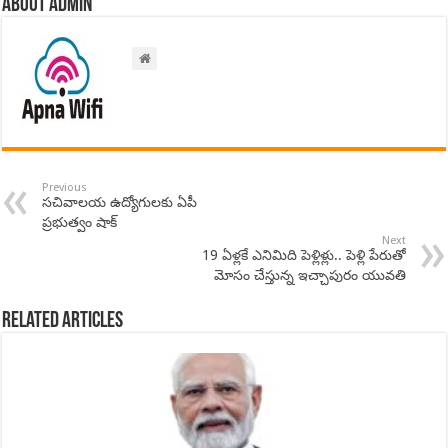
About admin
Previous
సచివాలయ ఉద్యోగులకు ఏపీ
ప్రభుత్వం షాక్
Next
19 ఏళ్లకే ఎనిమిది పెళ్లిళ్లు.. పెళ్లి పేరుతో
మోసం చేస్తున్న ఇచ్చాపురం యువతి
Related Articles