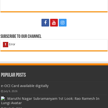
Subscribe to our Channel
Popular Posts
e-OCI Card available digitally
July 9, 2026
Maruthi Nagar Subramanyam 1st Look: Rao Ramesh In
Lungi Avatar