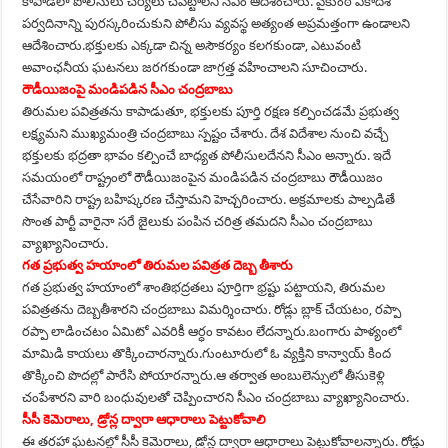
కాపాడేలా పోలీసులు చర్యలు చేపట్టాలని సీఎం ఆదేశించారు. వైకుంఠ ఏకాదశి
పర్వదినాన్ని పురస్కరించుకుని పోలీసు వ్యవస్థ అత్యంత అప్రమత్తంగా ఉండాలని
ఆదేశించారు.భక్తులకు ఎక్కడా చిన్న అసౌకర్యం కలగకుండా, ఎటువంటి
అవాంఛనీయ ఘటనలు జరగకుండా జాగ్రత్త వహించాలని సూచించారు.
రౌడీయిజంపై మండిపడిన సీఎం చంద్రబాబు
తిరుమల పవిత్రతను కాపాడుతూ, భక్తులకు పూర్తి రక్షణ కల్పించడమే ప్రభుత్వ
లక్ష్యమని ముఖ్యమంత్రి చంద్రబాబు స్పష్టం చేశారు. దేశ విదేశాల నుంచి వచ్చే
భక్తులకు భద్రతా భావం కల్పించే బాధ్యత పోలీసులదేనని సీఎం అన్నారు. ఇదే
సమయంలో రాష్ట్రంలో రౌడీయిజంపైన మండిపడిన చంద్రబాబు రౌడీయిజం
చేసేవారిని రాష్ట్ర బహిష్కరణ చేస్తామని హెచ్చరించారు. అక్రమాలకు పాల్పడితే
సొంత పార్టీ వారైనా సరే జైలుకు పంపిన చరిత్ర తమదని సీఎం చంద్రబాబు
వ్యాఖ్యానించారు.
గత ప్రభుత్వ హయాంలో తిరుమల పవిత్రత దెబ్బ తీశారు
గత ప్రభుత్వ హయాంలో శాంతిభద్రతలు పూర్తిగా భ్రష్టు పట్టాయని, తిరుమల
పవిత్రతను దెబ్బతీశారని చంద్రబాబు విమర్శించారు. రోడ్లు బ్లాక్ చేయటం, రప్పా
రప్పా లాడించటం ఏమిటో ఎవరికీ ఆర్ధం కావటం లేదన్నారు.బంగారు పాళ్యంలో
మామిడి కాయలు తొక్కించారన్నారు.గుంటూరులో ఓ వ్యక్తిని కాన్వాయ్ కింద
తొక్కించి పొదల్లో పారేసి పోయారన్నారు.ఆ తర్వాత అంబులెన్సులో తీసుకెళ్లి
చంపేశారని వారి బంధువులతో చెప్పించారని సీఎం చంద్రబాబు వ్యాఖ్యానించారు.
సీసీ కెమెరాలు, డ్రోన్ల ద్వారా ఆధారాలు పెట్టుకోవాలి
ఈ తరహా ఘటనల్లో సీసీ కెమెరాలు, డ్రోన్ల ద్వారా ఆధారాలు పెట్టుకోవాలన్నారు. రోడ్లు