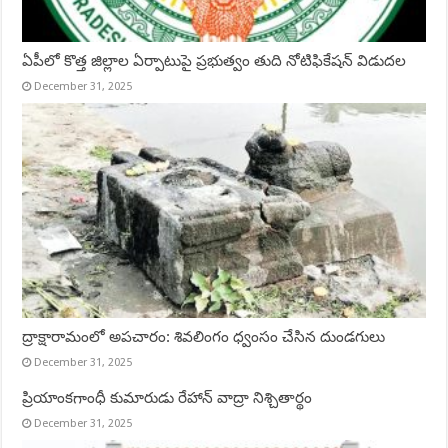
ఏపీలో కొత్త జిల్లాల ఏర్పాటుపై ప్రభుత్వం తుది నోటిఫికేషన్ విడుదల
December 31, 2025
ద్రాక్షారామంలో అపచారం: శివలింగం ధ్వంసం చేసిన దుండగులు
December 31, 2025
ప్రియాంకగాంధీ కుమారుడు రేహాన్ వాద్రా నిశ్చితార్థం
December 31, 2025