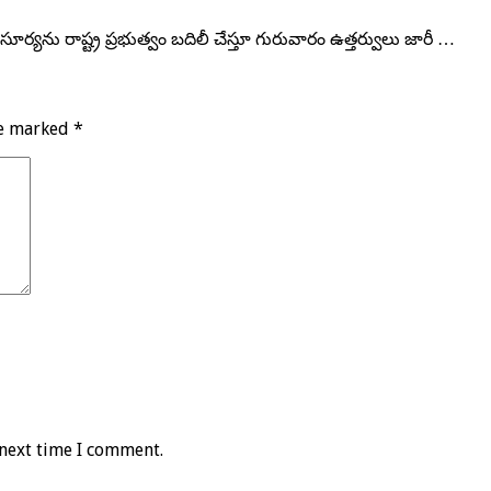
యను రాష్ట్ర ప్రభుత్వం బదిలీ చేస్తూ గురువారం ఉత్తర్వులు జారీ …
re marked
*
 next time I comment.