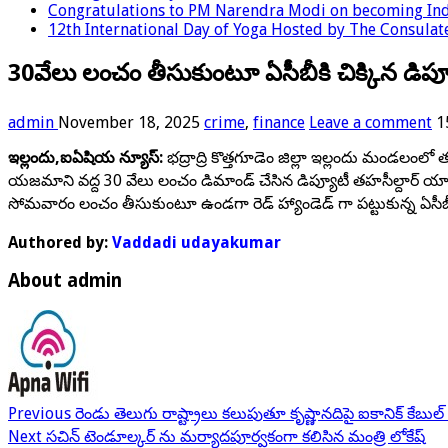
Congratulations to PM Narendra Modi on becoming Indi
12th International Day of Yoga Hosted by The Consulate
30వేలు లంచం తీసుకుంటూ ఏసీబీకి చిక్కిన డిప
admin
November 18, 2025
crime
,
finance
Leave a comment
1
ఇల్లందు,ఐఏషియ న్యూస్:
భద్రాద్రి కొత్తగూడెం జిల్లా ఇల్లందు మండలంల
యజమాని వద్ద 30 వేలు లంచం డిమాండ్ చేసిన డిప్యూటీ తహసీల్దార్ యా
సోమవారం లంచం తీసుకుంటూ ఉండగా రెడ్ హ్యాండెడ్ గా పట్టుకున్న ఏసీబీ అ
Authored by:
Vaddadi udayakumar
About admin
Previous
రెండు తెలుగు రాష్ట్రాలు కలుపుతూ కృష్ణానదిపై ఐకానిక్ కేబుల
Next
సచిన్ టెండూల్కర్ ను మర్యాదపూర్వకంగా కలిసిన మంత్రి లోకేష్