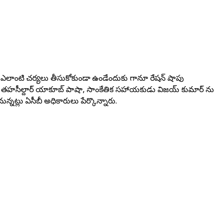
దుకు ఎలాంటి చర్యలు తీసుకోకుండా ఉండేందుకు గానూ రేషన్ షాపు
ూటీ తహసీల్దార్ యాకూబ్ పాషా, సాంకేతిక సహాయకుడు విజయ్ కుమార్ ను
్నట్లు ఏసీబీ అధికారులు పేర్కొన్నారు.