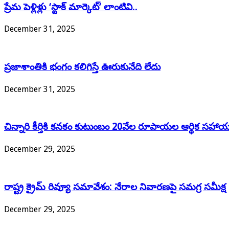
ప్రేమ పెళ్లిళ్లు ‘స్టాక్ మార్కెట్’ లాంటివి..
December 31, 2025
ప్రజాశాంతికి భంగం కలిగిస్తే ఊరుకునేది లేదు
December 31, 2025
చిన్నారి కీర్తికి కనకం కుటుంబం 20వేల రూపాయల ఆర్థిక సహా
December 29, 2025
రాష్ట్ర క్రైమ్ రివ్యూ సమావేశం: నేరాల నివారణపై సమగ్ర సమీక్ష
December 29, 2025