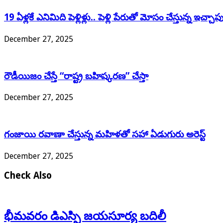
19 ఏళ్లకే ఎనిమిది పెళ్లిళ్లు.. పెళ్లి పేరుతో మోసం చేస్తున్న ఇచ
December 27, 2025
రౌడీయిజం చేస్తే “రాష్ట్ర బహిష్కరణ” చేస్తా
December 27, 2025
గంజాయి రవాణా చేస్తున్న మహిళతో సహా ఏడుగురు అరెస్ట్
December 27, 2025
Check Also
భీమవరం డిఎస్పి జయసూర్య బదిలీ