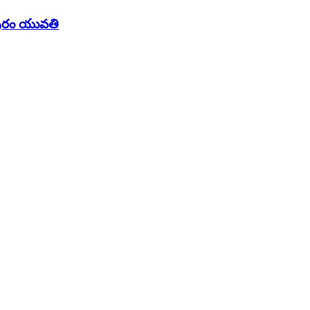
్చాపురం యువతి