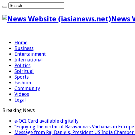
News W
Home
Business
Entertainment
International
Politics
Spiritual
Sports
Fashion
Community
Videos
Legal
Breaking News
e-OCI Card available digitally
“Enjoying the nectar of Basavanna’s Vachanas in Europe.
Message from Raj Daniels, President US India Chamber