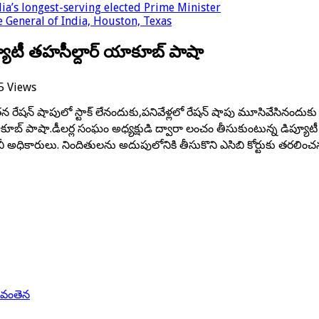
a’s longest-serving elected Prime Minister
 General of India, Houston, Texas
్యూటీ తహసీల్దార్ యాకూబ్ పాషా
5 Views
ో తన రేషన్ షాపులో స్టాక్ లేనందుకు,పనివేళ్లలో రేషన్ షాపు మూసివేసినం
కూబ్ పాషా.డీలర్ల సంఘం అధ్యక్షుడి ద్వారా లంచం తీసుకుంటున్న డిప్య
ధికారులు. నిందితులను అదుపులోనికి తీసుకొని ఎసిబి కోర్టుకు తరలించనున
్ వంతెన