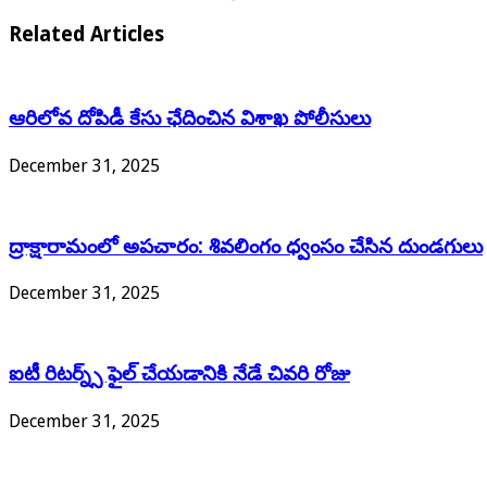
Related Articles
ఆరిలోవ దోపిడీ కేసు ఛేదించిన విశాఖ పోలీసులు
December 31, 2025
ద్రాక్షారామంలో అపచారం: శివలింగం ధ్వంసం చేసిన దుండగులు
December 31, 2025
ఐటీ రిటర్న్స్ ఫైల్ చేయడానికి నేడే చివరి రోజు
December 31, 2025