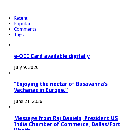
Recent
Popular
Comments
Tags
e-OCI Card available digitally
July 9, 2026
“Enjoying the nectar of Basavanna’s
Vachanas in Europe.”
June 21, 2026
Message from Raj Daniels, President US
India Chamber of Commerce, Dallas/Fort