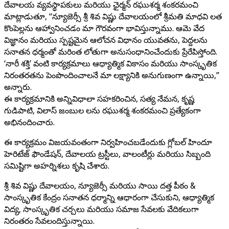
దేవాలయ వ్యవస్థాపకులు మరియు ఛైర్మన్ రఘుశర్మ శంకరమంచి
మాట్లాడుతూ, “న్యూజెర్సీ శ్రీ శివ విష్ణు దేవాలయంలో శ్రీమతి మాధవి లత
కొంపెల్లను ఆహ్వానించడం మా గౌరవంగా భావిస్తున్నాము. ఆమె వేద
విజ్ఞానం మరియు స్పష్టమైన ఆలోచన విధానం యువతను, పెద్దలను
సనాతన ధర్మంతో మరింత లోతుగా అనుసంధానించేందుకు ప్రేరేపిస్తోంది.
‘నారీ శక్తి’ వంటి కార్యక్రమాలు ఆధ్యాత్మిక వికాసం మరియు సాంస్కృతిక
నిరంతరతను పెంపొందించాలనే మా లక్ష్యానికి అనుగుణంగా ఉన్నాయి,”
అన్నారు.
ఈ కార్యక్రమానికి అన్నివిధాలా సహకరించిన, సత్య నేమన, కృష్ణ
గుడిపాటి, విలాస్ జంబుల లను రఘుశర్మ శంకరమంచి ప్రత్యేకంగా
అభినందించారు.
ఈ కార్యక్రమం విజయవంతంగా నిర్వహించబడేందుకు గ్లోబల్ హిందూ
హెరిటేజ్ ఫౌండేషన్, దేవాలయ ట్రస్టీలు, వాలంటీర్లు మరియు సిబ్బంది
సమిష్టిగా అహర్నిశలు కృషి చేశారు.
శ్రీ శివ విష్ణు దేవాలయం, న్యూజెర్సీ మరియు సాయి దత్త పీఠం &
సాంస్కృతిక కేంద్రం సనాతన ధర్మాన్ని ఆధారంగా చేసుకుని, ఆధ్యాత్మిక
విద్య, సాంస్కృతిక చర్చలు మరియు సమాజ సేవలకు వేదికలుగా
నిరంతరం సేవలందిస్తున్నాయి.