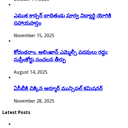
ఎముక కాన్సర్‌ బాధితుడు పూర్వ విద్యార్థి యోగికి
సహాయహస్తం
November 15, 2025
కోదండరాం, ఆలింఖాన్ ఎమ్మెల్సీ పదవులు రద్దు:
సుప్రీంకోర్టు సంచలన తీర్పు
August 14, 2025
ఏసీబీకి చిక్కిన ఆర్మూర్ మున్సిపల్ కమిషనర్
November 28, 2025
Latest Posts