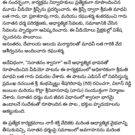
ఈ సందర్భంగా, కార్యక్రమ నిర్వాహకులు ప్రత్యేకంగా రూపొందించిన
మూడు వీడియో క్లిప్స్‌ను ప్రదర్శించారు. ఈ క్లిప్స్ ద్వారా శ్రీమతి మాధవి
లత గారు, డా. ప్రకాశరావు గారు, మరియు రఘుశర్మ శంకరమంచి గారు
సనాతన ధర్మ పరిరక్షణకు, ఆధ్యాత్మిక సేవలకు, సమాజానికి చేసిన
సేవలను హృద్యంగా ఆవిష్కరించారు. ఈ వీడియోలు ప్రేక్షకుల్లో విశేష
స్పందనను పొందాయి.
అనంతరం, దేవాలయ ఆలయ మర్యాదలతో మాధవీ లత గారికి వేద
ఆశీర్వచనం అందించారు రఘుశర్మ.
అదేవిధంగా, “సనాతనం శ్వాసగా” అనే ఆధ్యాత్మిక భావనతో
రూపొందించిన వీడియో పాటను ఈ కార్యక్రమంలో అధికారికంగా శ్రీమతి
మాధవి లత గారు విడుదల చేశారు. ఈ పాటను ఎడిసన్ లో నివసిస్తున్న
ప్రముఖ రచయిత శ్రీ. కంభమ్మెట్టు శేషగిరిరావు (గిరి) రచించగా, విలాస్ రెడ్డి
జంబుల మరియు కొల్లా శ్రీనివాసరావు (వాసు) సంయుక్తంగా నిర్మాణం
చేశారు. సనాతన ధర్మం మన జీవన విధానంలో శ్వాసలా భాగమై
ఉండాలనే సందేశంతో రూపొందిన ఈ పాట , భక్తుల హృదయాలను
ఆకట్టుకుంది.
ఈ ప్రత్యేక కార్యక్రమాలు నారీ శక్తి వేదికకు మరింత ఆధ్యాత్మిక వైభవాన్ని
తీసుకువచ్చి, సనాతన ధర్మంపై సమాజంలో అవగాహనను మరింత