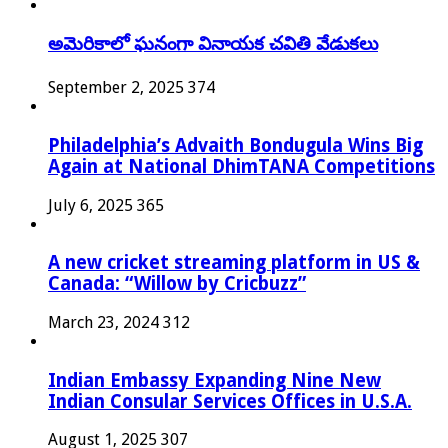
అమెరికాలో ఘనంగా వినాయక చవితి వేడుకలు
September 2, 2025
374
Philadelphia’s Advaith Bondugula Wins Big
Again at National DhimTANA Competitions
July 6, 2025
365
A new cricket streaming platform in US &
Canada: “Willow by Cricbuzz”
March 23, 2024
312
Indian Embassy Expanding Nine New
Indian Consular Services Offices in U.S.A.
August 1, 2025
307