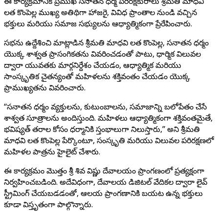
ఈ కార్యక్రమానికి ప్రముఖ సనాతన ధర్మ పరిరక్షకురాలు శ్రీమతి మాధవి
లత కొంపెల్ల ముఖ్య అతిథిగా హాజరై, వివిధ ప్రాంతాల నుండి వచ్చిన
భక్తులు మరియు సమాజ సభ్యులను ఆధ్యాత్మికంగా ప్రేరేపించారు.
సభను ఉద్దేశించి మాట్లాడిన శ్రీమతి మాధవి లత కొంపెల్ల, సనాతన ధర్మం
యొక్క శాశ్వత ప్రాసంగికతను వివరించడంతో పాటు, ధార్మిక విలువల
ద్వారా యువతకు మార్గనిర్దేశం చేయడం, ఆధ్యాత్మిక మరియు
సాంస్కృతిక చైతన్యంతో మహిళలను శక్తివంతం చేయడం యొక్క
ప్రాముఖ్యతను వివరించారు.
“సనాతన ధర్మం వ్యక్తులను, కుటుంబాలను, సమాజాన్ని బలోపేతం చేసే
శాశ్వత సూత్రాలను అందిస్తుంది. మహిళలు ఆధ్యాత్మికంగా శక్తివంతమైతే,
భవిష్యత్ తరాల కోసం ధర్మానికి స్తంభాలుగా నిలుస్తారు,” అని శ్రీమతి
మాధవి లత కొంపెల్ల పేర్కొంటూ, సంస్కృతి మరియు విలువల పరిరక్షణలో
మహిళల పాత్రను హైలైట్ చేశారు.
ఈ కార్యక్రమం మొత్తం శ్రీ శివ విష్ణు దేవాలయం ప్రాంగణంలో ప్రత్యక్షంగా
నిర్వహించబడింది. అదేవిధంగా, దేవాలయ డిజిటల్ వేదికల ద్వారా లైవ్
స్ట్రీమింగ్ చేయబడడంతో, ఆలయ ప్రాంగణానికి బయట ఉన్న భక్తులు
కూడా విస్తృతంగా పాల్గొన్నారు.