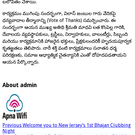
బలోపేతం చేశాయి.
కార్యక్రమం ముగింపు సందర్భంగా, విలాస్ జంబుల గారు వేదికపై
ధన్యవాదాల తీర్మానాన్ని (Vote of Thanks) సమర్పించారు. ఈ
సందర్భంగా ఆయన ముఖ్య అతిథి శ్రీమతి మాధవి లత కొంపెల్ల గారికి,
దేవాలయ వ్యవస్థాపకులు, ట్రస్టీలు, నిర్వాహకులు, వాలంటీర్లు, సిబ్బంది
మరియు కార్యక్రమానికి హాజరైన భక్తులు, ప్రేక్షకులందరికీ హృదయపూర్వక
కృతజ్ఞతలు తెలిపారు. నారీ శక్తి వంటి కార్యక్రమాలు సనాతన ధర్మ
పరిరక్షణకు, సమాజ ఆధ్యాత్మిక చైతన్యానికి ఎంతో దోహదపడతాయని
ఆయన పేర్కొన్నారు.
About admin
Previous
Welcome you to New Jersey’s 1st Bhajan Clubbing
Night