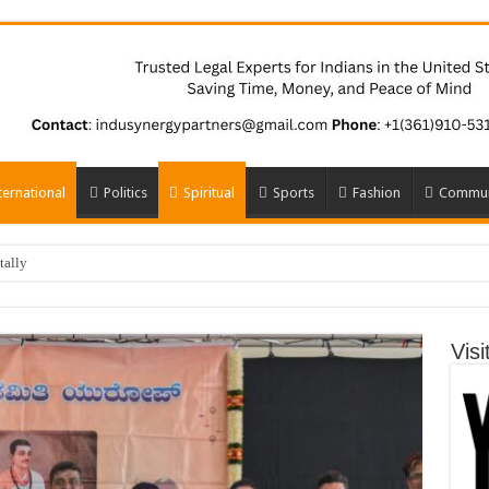
ternational
Politics
Spiritual
Sports
Fashion
Commun
tally
Vis