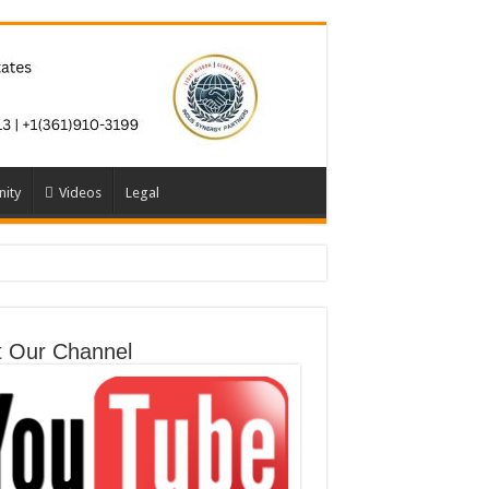
ity
Videos
Legal
it Our Channel