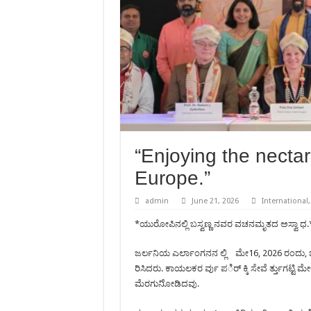
“Enjoying the necta
Europe.”
admin
June 21, 2026
International
*ಯುರೋಪಿನಲ್ಲಿ ಬಸ್ವಣ್ಣ ನವರ ವಚನಮೃತದ ಅಸ್ವಾ ಧ.
ಜರ್ಲನಿಯ ಎರ್ಲಾಂಗನನ ಲ್ಲಿ ಮೇ16, 2026 ರಂದು,
ರಿಸಿದರು. ಕಾಯಲಕರ ರ್ವು ಪರ್ಿ ಕ್ಕಿ ಸೇವೆ ರ್ತ್ತುಗಟ
ಮೆರಗುನಿೋಡಿದವು.