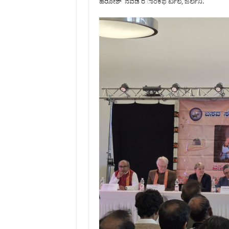
ಹರಿೋಶ್ ನವಡ ರ ಾಂಕಫ ರ್ಟಲ, ಜರ್ಲನಿ.