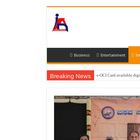
Business
Entertainment
In
Breaking News
e-OCI Card available digi