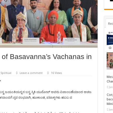
Rec
r of Basavanna’s Vachanas in
,
Spiritual
Leave a comment
16 Views
Mess
Cham
*
Jun
 ಬಸ್ವ ಜಯಂತಿಯನ್ನನ ಬಸ್ವ ಸ್ಮಿತಿ ಯುರೋಪ್ ಅವರು ವಿಜಾಂಬಣೆಯಾಂದ ಅಚಜ
Cong
್ಟಿ ಮೇಳದಾಂದಗೆ ಪ್ರರ ರಂಭವಾಗಿ, ಹೂಕಾಂಡ, ಪಟಾಕ್ಕಗಳು ಹಬಬ ದ
beco
Mini
Jun