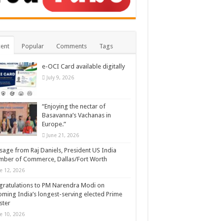
ent
Popular
Comments
Tags
e-OCI Card available digitally
July 9, 2026
“Enjoying the nectar of
Basavanna’s Vachanas in
Europe.”
June 21, 2026
age from Raj Daniels, President US India
ber of Commerce, Dallas/Fort Worth
e 12, 2026
ratulations to PM Narendra Modi on
ming India’s longest-serving elected Prime
ster
e 10, 2026