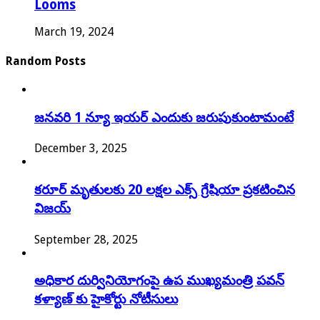
Looms
March 19, 2024
Random Posts
జనవరి 1 న్యూ ఇయర్ ఎందుకు జరుపుకుంటామంటే
December 3, 2025
కరూర్‌ మృతులకు 20 లక్షల ఎక్స్ గ్రేషియా ప్రకటించిన
విజయ్
September 28, 2025
అధికార దుర్వినియోగంపై ఉప ముఖ్యమంత్రి పవన్
కళ్యాణ్ కు హైకోర్టు నోటీసులు