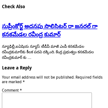
Check Also
సుప్రీంకోర్ట్ అదనపు సొలిసిటర్ రా జనరల్ గా
కనకమేడల రవీంద్ర కుమార్
న్యూఢిల్లీ,ఐఏషియ న్యూస్: టీడీపీ మాజీ ఎంపీ కనకమేడల
రవీంద్రకుమార్‌కు కీలక పదవి దక్కింది. కేంద్ర ప్రభుత్వం కనకమేడల
రవీంద్రకుమార్ ‌కు …
Leave a Reply
Your email address will not be published.
Required fields
are marked
*
Comment
*