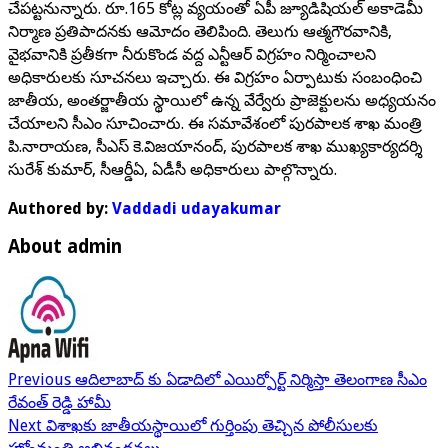
చేపట్టనున్నారు. రూ.165 కోట్ల వ్యయంతో ఏపీ జ్యూడిషియల్ అకాడెమీ
నిర్మాణ ప్రతిపాదనకు ఆమోదం తెలిపింది. తెలుగు ఆత్మగౌరవానికి,
వైభవానికి ప్రతీకగా నీరుకొండ వద్ద ఎన్టీఆర్ విగ్రహం నిర్మించాలని
అధికారులకు సూచనలు ఇచ్చారు. ఈ విగ్రహం ఏర్పాటుకు సంబంధించి
జాతీయ, అంతర్జాతీయ స్థాయిలో ఉన్న వేర్వేరు ప్రాజెక్టులను అధ్యయనం
చేయాలని సీఎం సూచించారు. ఈ సమావేశంలో పురపాలక శాఖ మంత్రి
పి.నారాయణ, సీఎస్ కె.విజయానంద్, పురపాలక శాఖ ముఖ్యకార్యదర్శి
సురేశ్ కుమార్, సీఆర్డీఏ, ఏడీసీ అధికారులు పాల్గొన్నారు.
Authored by:
Vaddadi udayakumar
About admin
Previous
ఆదిలాబాద్ కు ఏడాదిలో ఎయిర్పోర్ట్ నిర్మిస్తా తెలంగాణ సీఎం
రేవంత్ రెడ్డి హామీ
Next
విశాఖకు జాతీయస్థాయిలో గుర్తింపు తెచ్చిన పోలీసులకు