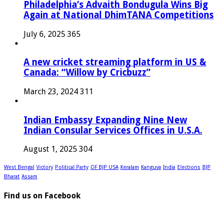
Philadelphia’s Advaith Bondugula Wins Big
Again at National DhimTANA Competitions
July 6, 2025
365
A new cricket streaming platform in US &
Canada: “Willow by Cricbuzz”
March 23, 2024
311
Indian Embassy Expanding Nine New
Indian Consular Services Offices in U.S.A.
August 1, 2025
304
West Bengal
Victory
Political Party
OF BJP USA
Keralam
Kanguva
India
Elections
BJP
Bharat
Assam
Find us on Facebook