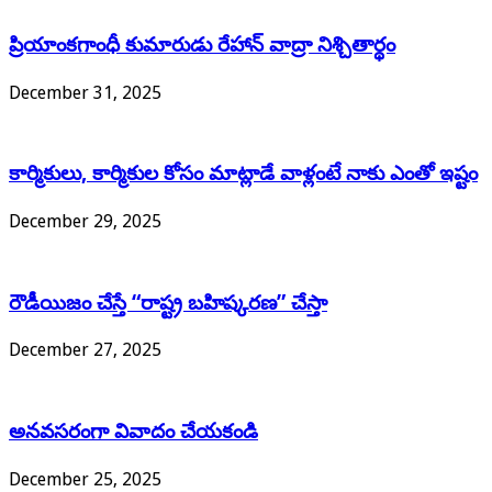
ప్రియాంకగాంధీ కుమారుడు రేహాన్ వాద్రా నిశ్చితార్థం
December 31, 2025
కార్మికులు, కార్మికుల కోసం మాట్లాడే వాళ్లంటే నాకు ఎంతో ఇష్టం
December 29, 2025
రౌడీయిజం చేస్తే “రాష్ట్ర బహిష్కరణ” చేస్తా
December 27, 2025
అనవసరంగా వివాదం చేయకండి
December 25, 2025