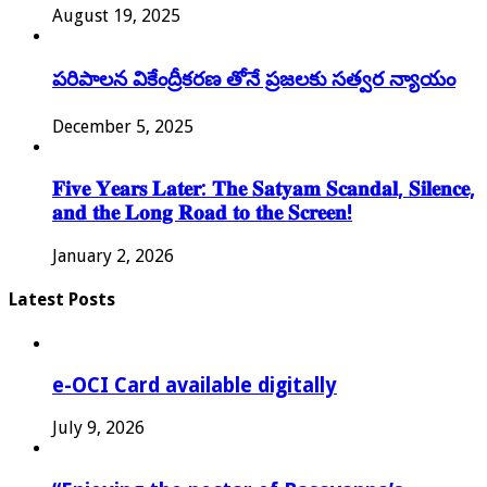
August 19, 2025
పరిపాలన వికేంద్రీకరణ తోనే ప్రజలకు సత్వర న్యాయం
December 5, 2025
𝐅𝐢𝐯𝐞 𝐘𝐞𝐚𝐫𝐬 𝐋𝐚𝐭𝐞𝐫: 𝐓𝐡𝐞 𝐒𝐚𝐭𝐲𝐚𝐦 𝐒𝐜𝐚𝐧𝐝𝐚𝐥, 𝐒𝐢𝐥𝐞𝐧𝐜𝐞,
𝐚𝐧𝐝 𝐭𝐡𝐞 𝐋𝐨𝐧𝐠 𝐑𝐨𝐚𝐝 𝐭𝐨 𝐭𝐡𝐞 𝐒𝐜𝐫𝐞𝐞𝐧!
January 2, 2026
Latest Posts
e-OCI Card available digitally
July 9, 2026