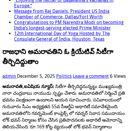
“Enjoying the nectar of Basavanna’s Vachanas in
Europe.”
Message from Raj Daniels, President US India
Chamber of Commerce, Dallas/Fort Worth
Congratulations to PM Narendra Modi on becoming
India’s longest-serving elected Prime Minister
12th International Day of Yoga Hosted by The
Consulate General of India, Houston, Texas
రాజధాని అమరావతిని ఓ క్రియేటివ్ సిటీగా
తీర్చిదిద్దుతాం
admin
December 5, 2025
Politics
Leave a comment
6 Views
అమరావతి,ఐఏషియ న్యూస్:
సిటీగా తీర్చిదిద్దనున్నట్టు ముఖ్యమంత్రి
నారా చంద్రబాబు నాయుడు స్పష్టం చేశారు. అమరావతిలో నిర్మించే ప్రతి
భవనం విలక్షణంగా ఉండాలని ఆయన సూచించారు. సచివాలయంలో
గురువారం సీఎం అధ్యక్షతన 55వ సీఆర్డీఏ అథారిటీ సమావేశమైంది.
అమరావతిలోని గవర్నమెంట్ కాంప్లెక్స్ లో గవర్నర్ నివాస సముదాయం
లోక్ భవన్ నిర్మాణం కోసం చేసిన ప్రతిపాదనలకు అథారిటీ ఆమోదాన్ని
తెలియచేసింది. రూ.169 కోట్ల వ్యయంతో లోక్ భవన్ నిర్మాణాలు