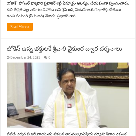
(గోకాక్) హోటల్ వ్యాపారి ప్రభాకర్ శెట్టి ఏమాత్రం ఆలస్యం చేయకుండా స్పందించారు.
చలి తీవ్రత వల్ల అది గుండెపోటు అని గ్రహించి, వెంటనే ఆయన ఛాతీపై చేతులు
ఉంచి పంపింగ్ (సి పి ఆర్) చేశారు. ప్రభాకర్ గారి …
Read More »
టోకెన్ ఉన్న భక్తులకే శ్రీవారి వైకుంఠ ద్వార దర్శనాలు
December 24, 2025
0
టీటీడీ చైర్మన్ బీ.ఆర్.నాయుడు ప్రకటన తిరుమల,ఐఏషియ న్యూస్: శ్రీవారి వైకుంఠ