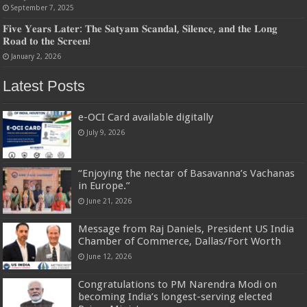
September 7, 2025
𝐅𝐢𝐯𝐞 𝐘𝐞𝐚𝐫𝐬 𝐋𝐚𝐭𝐞𝐫: 𝐓𝐡𝐞 𝐒𝐚𝐭𝐲𝐚𝐦 𝐒𝐜𝐚𝐧𝐝𝐚𝐥, 𝐒𝐢𝐥𝐞𝐧𝐜𝐞, 𝐚𝐧𝐝 𝐭𝐡𝐞 𝐋𝐨𝐧𝐠
𝐑𝐨𝐚𝐝 𝐭𝐨 𝐭𝐡𝐞 𝐒𝐜𝐫𝐞𝐞𝐧!
January 2, 2026
Latest Posts
e-OCI Card available digitally
July 9, 2026
“Enjoying the nectar of Basavanna’s Vachanas
in Europe.”
June 21, 2026
Message from Raj Daniels, President US India
Chamber of Commerce, Dallas/Fort Worth
June 12, 2026
Congratulations to PM Narendra Modi on
becoming India’s longest-serving elected