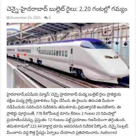
చెన్నై-హైదరాబాద్ బుల్లెట్ రైలు: 2.20 గంటల్లో గమ్యం
November 26, 2025
0
హైదరాబాద్,ఐఏషియ న్యూస్: చెన్నై-హైదరాబాద్ మధ్య బుల్లెట్ రైలు ప్రాజెక్టుకు
దక్షిణ మధ్య రైల్వే ప్రణాళికలు సిద్ధం చేసింది. ఈ రైలును తిరుపతి మీదుగా
నడిపేందుకు సవరించిన నివేదికను తమిళనాడు ప్రభుత్వానికి అందజేశారు. ఈ
ప్రాజెక్టు పూర్తయితే, 778 కిలోమీటర్ల దూరం కేవలం 2 గంటల 20 నిమిషాల్లో
ప్రయాణించవచ్చు. ప్రస్తుతం 12 గంటలు పట్టే ప్రయాణం గణనీయంగా తగ్గుతుంది.
తమిళనాడులో 223.44 హెక్టార్ల భూమి అవసరమని నివేదిక పేర్కొంది. చెన్నై సెంట్రల్,
మీంజూరు వద్ద కొత్త స్టేషన్లు ఏర్పాటు చేయాలని ప్రతిపాదించారు. Authored