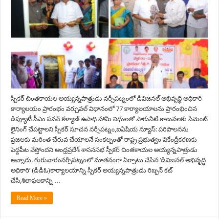
స్పీకర్ చింతకాయల అయ్యన్నపాత్రుడు నర్సీపట్నంలో డివిజనల్ అభివృద్ధి అధికారి
కార్యాలయం ప్రారంభం వర్చువల్ విధానంలో 77 కార్యాలయాలను ప్రారంభించిన
డిప్యూటీ సీఎం పవన్ కళ్యాణ్ ఉపాధి హామీ నిధులతో సాగునీటి కాలువలకు సిమెంట్
లైనింగ్ చేపట్టాలని స్పీకర్ సూచన నర్సీపట్నం,ఐఏషియ న్యూస్: పరిపాలనను
ప్రజలకు మరింత చేరువ చేయాలనే సంకల్పంతో రాష్ట్ర ప్రభుత్వం వికేంద్రీకరణకు
పెద్దపీట వేస్తోందని ఆంధ్రప్రదేశ్ శాసనసభ స్పీకర్ చింతకాయల అయ్యన్నపాత్రుడు
అన్నారు. గురువారంనర్సీపట్నంలో నూతనంగా ఏర్పాటు చేసిన ‘డివిజనల్ అభివృద్ధి
అధికారి’ (డిడిఓ)కార్యాలయాన్ని స్పీకర్ అయ్యన్నపాత్రుడు రిబ్బన్ కట్
చేసి,శిలాఫలకాన్ని …
Read More »