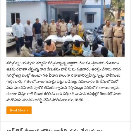
నర్సీపట్నం,ఐఏషియ న్యూస్: నర్సీపట్నాన్ని అడ్డాగా చేసుకుని శ్రీలంకకు గంజాయి
అక్రమ రవాణా చేస్తున్న గాదె రేణుకను పోలీసులు శుక్రవారం అరెస్టు చేశారు శారద
నగర్లో అద్దె ఇంట్లో ఉంటూ గత ఏడాది కాలంగా రవాణానిర్వహిస్తున్నట్లు పోలీసులు
గుర్తించారు. గతంలో నాలుగుసార్లు పట్టు బడినట్లు సమాచారం ఈ కేసులో మరో
ఏడు మందిని అదుపులోకి తీసుకున్నామని నర్సీపట్నం పరిధిలో గంజాయి అక్రమ
రవాణా చేస్తూ గాదె రేణుక పోలీసు లకు చిక్కింది వాహన తనిఖీల్లో రేణుకతో పాటు
మరో ఏడు మందిని అరెస్ట్ చేసిన పోలీసులు.రూ.18.50 …
Read More »