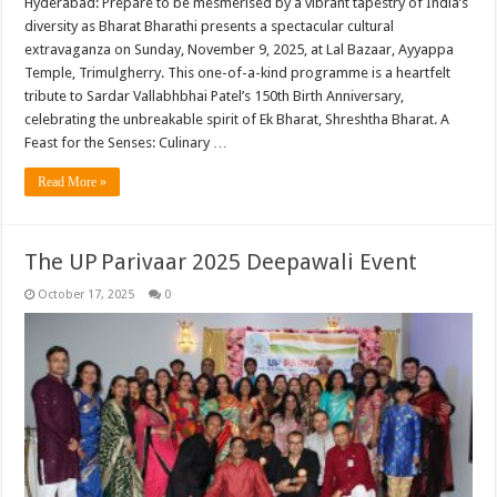
Hyderabad: Prepare to be mesmerised by a vibrant tapestry of India’s
diversity as Bharat Bharathi presents a spectacular cultural
extravaganza on Sunday, November 9, 2025, at Lal Bazaar, Ayyappa
Temple, Trimulgherry. This one-of-a-kind programme is a heartfelt
tribute to Sardar Vallabhbhai Patel’s 150th Birth Anniversary,
celebrating the unbreakable spirit of Ek Bharat, Shreshtha Bharat. A
Feast for the Senses: Culinary …
Read More »
The UP Parivaar 2025 Deepawali Event
October 17, 2025
0