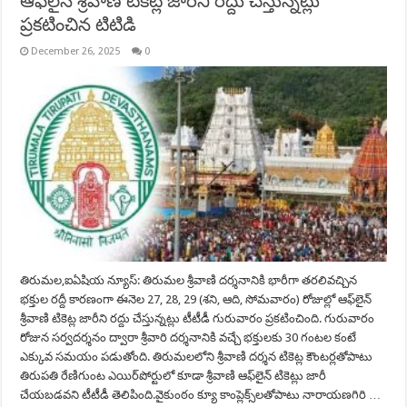
ఆఫ్‌లైన్ శ్రీ‌వాణి టికెట్ల జారీని రద్దు చేస్తున్నట్లు
ప్రకటించిన టిటిడి
December 26, 2025
0
తిరుమల,ఐఏషియ న్యూస్: తిరుమల శ్రీవాణి దర్శనానికి భారీగా తరలివచ్చిన
భక్తుల ర‌ద్దీ కార‌ణంగా ఈనెల 27, 28, 29 (శ‌ని, ఆది, సోమ‌వారం) రోజుల్లో ఆఫ్‌లైన్
శ్రీ‌వాణి టికెట్ల జారీని రద్దు చేస్తున్నట్లు టీటీడీ గురువారం ప్రకటించింది. గురువారం
రోజున సర్వదర్శనం ద్వారా శ్రీవారి దర్శనానికి వచ్చే భక్తులకు 30 గంటల కంటే
ఎక్కువ సమయం పడుతోంది. తిరుమలలోని శ్రీవాణి దర్శన టికెట్ల కౌంటర్లతోపాటు
తిరుపతి రేణిగుంట ఎయిర్‌పోర్టులో కూడా శ్రీవాణి ఆఫ్‌లైన్ టికెట్లు జారీ
చేయబడవని టీటీడీ తెలిపింది.వైకుంఠం క్యూ కాంప్లెక్స్‌లతోపాటు నారాయణగిరి …