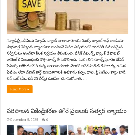
న్యూఢిల్లీ,ఐఏషియ న్యూస్: బ్యాంక్ ఖాతాదారులకు రిజర్వ్ బ్యాంక్ ఆఫ్ ఇండియా
శుభవార్త చెప్పింది. బ్యాంకులు అందించే సేవల విషయంలో అందరికీ సమానమైన
సర్వీసులు అందేలా కీలక నిర్ణయం తీసుకుంది. బేసిక్ సేవింగ్స్ బ్యాంక్ డిపాజిట్
అకౌంట్ కి సంబంధించి కొత్త రూల్స్ తీసుకొచ్చింది. సవరించిన రూల్స్ ప్రకారం బేసిక్
సేవింగ్స్ అకౌంట్ కలిగి ఉన్న ఖాతాదారులకు నెలలో అన్‌లిమిడెట్ డిపాజిట్స్, ఉచిత
ఏటీఎం లేదా డేబిట్ కార్డ్ వినియోగానికి అవకాశం కల్పించాలి. ఫ్రీ ఏటీఎం కార్డు జారీ,
చెక్ బుక్ (ఏడాదికి 25 లీఫ్స్) ఉండేలా చూసుకోవాలి. …
Read More »
పరిపాలన వికేంద్రీకరణ తోనే ప్రజలకు సత్వర న్యాయం
December 5, 2025
0