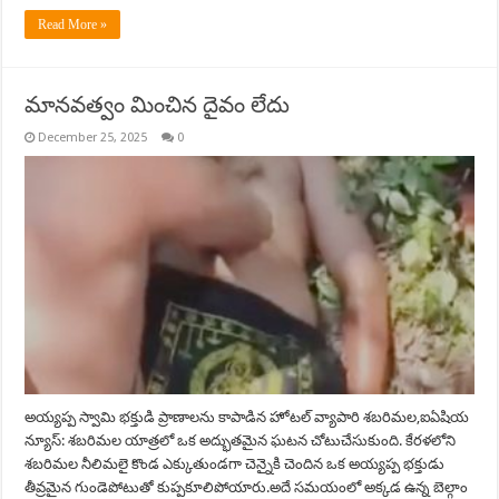
Read More »
మానవత్వం మించిన దైవం లేదు
December 25, 2025
0
అయ్యప్ప స్వామి భక్తుడి ప్రాణాలను కాపాడిన హోటల్ వ్యాపారి శబరిమల,ఐఏషియ
న్యూస్: శబరిమల యాత్రలో ఒక అద్భుతమైన ఘటన చోటుచేసుకుంది. కేరళలోని
శబరిమల నీలిమలై కొండ ఎక్కుతుండగా చెన్నైకి చెందిన ఒక అయ్యప్ప భక్తుడు
తీవ్రమైన గుండెపోటుతో కుప్పకూలిపోయారు.అదే సమయంలో అక్కడ ఉన్న బెల్గాం