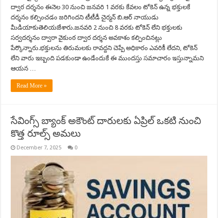
ద్వార దర్శనం ఈనెల 30 నుంచి జనవరి 1 వరకు కేవలం టోకెన్ ఉన్న భక్తులకే
దర్శనం కల్పించడం జరిగిందని టీటీడీ చైర్మన్ బి.ఆర్ నాయుడు
మీడియాకుతెలియజేశారు.జనవరి 2 నుంచి 8 వరకు టోకెన్ లేని భక్తులకు
సర్వదర్శనం ద్వారా వైకుంఠ ద్వార దర్శన అవకాశం కల్పించినట్లు
పేర్కొన్నారు.భక్తులను తిరుమలకు రావద్దని చెప్పే అధికారం ఎవరికీ లేదని, టోకెన్
లేని వారు ఇబ్బంది పడకుండా ఉండేందుకే ఈ ముందస్తు సమాచారం ఇస్తున్నామని
ఆయన …
Read More »
సేవింగ్స్ బ్యాంక్ అకౌంట్ దారులకు ఏప్రిల్ ఒకటి నుంచి
కొత్త రూల్స్ అమలు
December 7, 2025
0