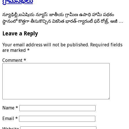
గ్రామసభలు
న్యూఢిల్లీ,ఐఏషియ న్యూస్: జాతీయ గ్రామీణ ఉపాధి హామీ పథకం
స్థానంలో కొత్తగా తీసుకొచ్చిన వికసిత భారత్-గ్యారంటీ ఫర్ రోజ్ర్, ఆజీ …
Leave a Reply
Your email address will not be published.
Required fields
are marked
*
Comment
*
Name
*
Email
*