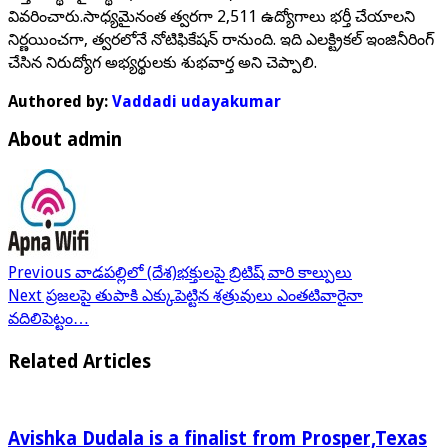
వివరించారు.సాధ్యమైనంత త్వరగా 2,511 ఉద్యోగాలు భర్తీ చేయాలని
నిర్ణయించగా, త్వరలోనే నోటిఫికేషన్ రానుంది. ఇది ఎలక్ట్రికల్ ఇంజినీరింగ్
చేసిన నిరుద్యోగ అభ్యర్థులకు శుభవార్త అని చెప్పాలి.
Authored by:
Vaddadi udayakumar
About admin
Previous
వాడపల్లిలో (దేశ)భక్తులపై బ్రిటిష్ వారి కాల్పులు
Next
ప్రజలపై తుపాకి ఎక్కుపెట్టిన శత్రువులు ఎంతటివారైనా
వదిలిపెట్టం…
Related Articles
Avishka Dudala is a finalist from Prosper,Texas