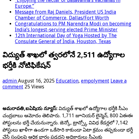
“Enjoying the nectar of Basavanna’s Vachanas in
Europe.”
Message from Raj Daniels, President US India
Chamber of Commerce, Dallas/Fort Worth
Congratulations to PM Narendra Modi on becoming
India’s longest-serving elected Prime Minister
12th International Day of Yoga Hosted by The
Consulate General of India, Houston, Texas
విద్యుత్ శాఖలో త్వరలోనే 2,511 ఉద్యోగాల
భర్తీకి నోటిఫికేషన్
admin
August 16, 2025
Education
,
empolyment
Leave a
comment
25 Views
అమరావతి,ఐఏషియ న్యూస్:
విద్యుత్ శాఖలో ఉద్యోగాల భర్తీకి సీఎం
చంద్రబాబు ఆమోదం తెలిపారు. 1,711 జూనియర్ లైన్మెన్, 800 ఏఈఈ
పోస్టులను భర్తీ చేయనున్నారు. జెన్కో, ట్రాన్స్కో వివిధ కేడర్లలో 7,142
పోస్టులు ఖాళీగా ఉండగా ఒకేసారి కాకుండా ఏటా క్రమం తప్పకుండా భర్తీ
చేస్తే సంస్థలపై ఆర్థిక భారం పడదని అధికారులు సీఎంకు