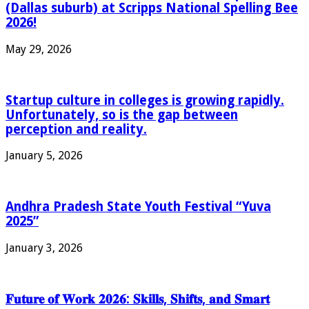
(Dallas suburb) at Scripps National Spelling Bee
2026!
May 29, 2026
Startup culture in colleges is growing rapidly.
Unfortunately, so is the gap between
perception and reality.
January 5, 2026
Andhra Pradesh State Youth Festival “Yuva
2025”
January 3, 2026
𝐅𝐮𝐭𝐮𝐫𝐞 𝐨𝐟 𝐖𝐨𝐫𝐤 𝟐𝟎𝟐𝟔: 𝐒𝐤𝐢𝐥𝐥𝐬, 𝐒𝐡𝐢𝐟𝐭𝐬, 𝐚𝐧𝐝 𝐒𝐦𝐚𝐫𝐭