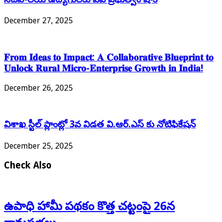
December 27, 2025
𝐅𝐫𝐨𝐦 𝐈𝐝𝐞𝐚𝐬 𝐭𝐨 𝐈𝐦𝐩𝐚𝐜𝐭: 𝐀 𝐂𝐨𝐥𝐥𝐚𝐛𝐨𝐫𝐚𝐭𝐢𝐯𝐞 𝐁𝐥𝐮𝐞𝐩𝐫𝐢𝐧𝐭 𝐭𝐨
𝐔𝐧𝐥𝐨𝐜𝐤 𝐑𝐮𝐫𝐚𝐥 𝐌𝐢𝐜𝐫𝐨-𝐄𝐧𝐭𝐞𝐫𝐩𝐫𝐢𝐬𝐞 𝐆𝐫𝐨𝐰𝐭𝐡 𝐢𝐧 𝐈𝐧𝐝𝐢𝐚!
December 26, 2025
విశాఖ స్టీల్ ప్లాంట్లో 3వ విడత వి.ఆర్.ఎస్ కు నోటిఫికేషన్
December 25, 2025
Check Also
ఉపాధి హామీ పథకం కొత్త చట్టంపై 26న