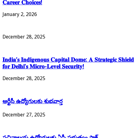
𝐂𝐚𝐫𝐞𝐞𝐫 𝐂𝐡𝐨𝐢𝐜𝐞𝐬!
January 2, 2026
December 28, 2025
𝐈𝐧𝐝𝐢𝐚’𝐬 𝐈𝐧𝐝𝐢𝐠𝐞𝐧𝐨𝐮𝐬 𝐂𝐚𝐩𝐢𝐭𝐚𝐥 𝐃𝐨𝐦𝐞: 𝐀 𝐒𝐭𝐫𝐚𝐭𝐞𝐠𝐢𝐜 𝐒𝐡𝐢𝐞𝐥𝐝
𝐟𝐨𝐫 𝐃𝐞𝐥𝐡𝐢’𝐬 𝐌𝐢𝐜𝐫𝐨-𝐋𝐞𝐯𝐞𝐥 𝐒𝐞𝐜𝐮𝐫𝐢𝐭𝐲!
December 28, 2025
ఆర్టీసీ ఉద్యోగులకు శుభవార్త
December 27, 2025
సచివాలయ ఉద్యోగులకు ఏపీ ప్రభుత్వం షాక్