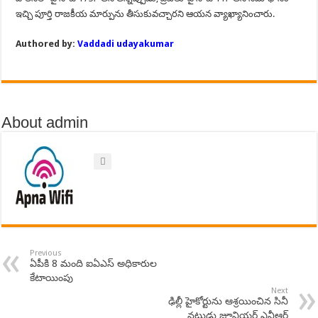
ఇచ్చి పూర్తి రాజకీయ మార్పును తీసుకువచ్చారని ఆయన వ్యాఖ్యానించారు.
Authored by:
Vaddadi udayakumar
About admin
Previous
ఏపీకి 8 మంది ఐఏఎస్ అధికారుల
కేటాయింపు
Next
ఢిల్లీ హైకోర్టును ఆశ్రయించిన సినీ
నటుడు జూనియర్ ఎన్టీఆర్