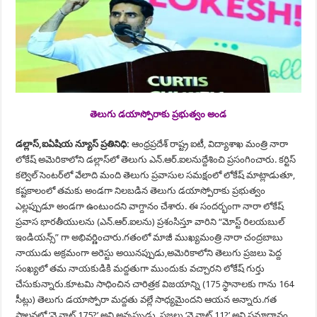
తెలుగు డయాస్పోరాకు ప్రభుత్వం అండ
డల్లాస్‌,ఐఏషియ న్యూస్ ప్రతినిధి:
ఆంధ్రప్రదేశ్ రాష్ట్ర ఐటీ, విద్యాశాఖ మంత్రి నారా
లోకేష్ అమెరికాలోని డల్లాస్‌లో తెలుగు ఎన్.ఆర్‌.ఐలనుద్దేశించి ప్రసంగించారు. కర్టిస్
కల్వెల్ సెంటర్‌లో వేలాది మంది తెలుగు ప్రవాసుల సమక్షంలో లోకేష్ మాట్లాడుతూ,
కష్టకాలంలో తమకు అండగా నిలబడిన తెలుగు డయాస్పోరాకు ప్రభుత్వం
ఎల్లప్పుడూ అండగా ఉంటుందని వాగ్దానం చేశారు. ఈ సందర్భంగా నారా లోకేష్
ప్రవాస భారతీయులను (ఎన్.ఆర్‌.ఐలను) ప్రశంసిస్తూ వారిని “మోస్ట్ రిలయబుల్
ఇండియన్స్” గా అభివర్ణించారు.గతంలో మాజీ ముఖ్యమంత్రి నారా చంద్రబాబు
నాయుడు అక్రమంగా అరెస్టు అయినప్పుడు,అమెరికాలోని తెలుగు ప్రజలు పెద్ద
సంఖ్యలో తమ నాయకుడికి మద్దతుగా ముందుకు వచ్చారని లోకేష్ గుర్తు
చేసుకున్నారు.కూటమి సాధించిన చారిత్రక విజయాన్ని (175 స్థానాలకు గాను 164
సీట్లు) తెలుగు డయాస్పోరా మద్దతు వల్లే సాధ్యమైందని ఆయన అన్నారు.గత
పాలనలో ‘వై నాట్ 175?’ అని అన్నప్పుడు, ప్రజలు ‘వై నాట్ 11?’ అని సమాధానం