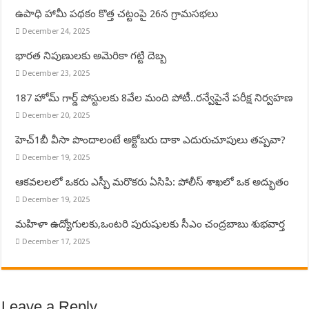
ఉపాధి హామీ పథకం కొత్త చట్టంపై 26న గ్రామసభలు
December 24, 2025
భారత నిపుణులకు అమెరికా గట్టి దెబ్బ
December 23, 2025
187 హోమ్ గార్డ్ పోస్టులకు 8వేల మంది పోటీ..రన్వేపైనే పరీక్ష నిర్వహణ
December 20, 2025
హెచ్‌1బీ వీసా పొందాలంటే అక్టోబరు దాకా ఎదురుచూపులు తప్పవా?
December 19, 2025
ఆకవలలలో ఒకరు ఎస్పీ మరొకరు ఏసిపి: పోలీస్ శాఖలో ఒక అద్భుతం
December 19, 2025
మహిళా ఉద్యోగులకు,ఒంటరి పురుషులకు సీఎం చంద్రబాబు శుభవార్త
December 17, 2025
Leave a Reply