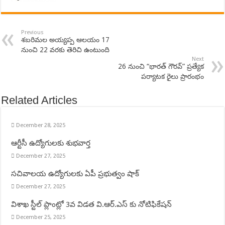
Previous
శబరిమల అయ్యప్ప ఆలయం 17
నుంచి 22 వరకు తెరిచి ఉంటుంది
Next
26 నుంచి “భారత్ గౌరవ్” ప్రత్యేక
పర్యాటక రైలు ప్రారంభం
Related Articles
December 28, 2025
ఆర్టీసీ ఉద్యోగులకు శుభవార్త
December 27, 2025
సచివాలయ ఉద్యోగులకు ఏపీ ప్రభుత్వం షాక్
December 27, 2025
విశాఖ స్టీల్ ప్లాంట్లో 3వ విడత వి.ఆర్.ఎస్ కు నోటిఫికేషన్
December 25, 2025