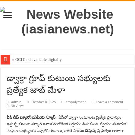
e-OCI Card available digitally
డ్వాక్రా గ్రూప్ కుటుంబ సభ్యులకు
ప్రత్యేక జాబ్ మేళా
admin
October 8, 2025
empolyment
Leave a comment
30 Views
ఏపీ చీఫ్ బ్యూరో,ఐఏషియ న్యూస్:
ఏపీలో డ్వాక్రా సంఘాలకు ప్రత్యేక ప్రాధాన్యం
ఇస్తున్న కూటమి సర్కార్ ఇవాళ మరో కీలక నిర్ణయం తీసుకుంది. స్వయం సహాయక
సంఘాల సభ్యులకు ఇప్పటికే రుణాలు, ఇతర సాయం చేస్తున్న ప్రభుత్వం తాజాగా