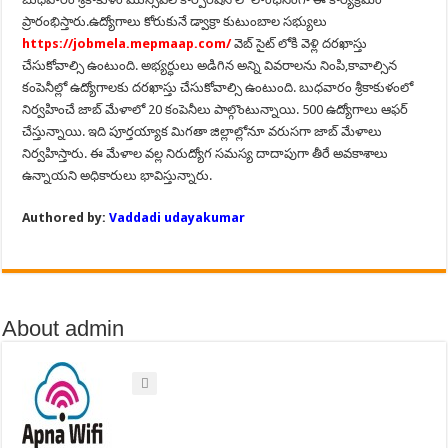
ప్రారంభిస్తారు.ఉద్యోగాలు కోరుకునే డ్వాక్రా కుటుంబాల సభ్యులు
https://jobmela.mepmaap.com/
వెబ్ సైట్ లోకి వెళ్లి దరఖాస్తు
చేసుకోవాల్సి ఉంటుంది. అభ్యర్ధులు అడిగిన అన్ని వివరాలను నింపి,కావాల్సిన
కంపెనీల్లో ఉద్యోగాలకు దరఖాస్తు చేసుకోవాల్సి ఉంటుంది. బుధవారం శ్రీకాకుళంలో
నిర్వహించే జాబ్ మేళాలో 20 కంపెనీలు పాల్గొంటున్నాయి. 500 ఉద్యోగాలు ఆఫర్
చేస్తున్నాయి. ఇది పూర్తయ్యాక మిగతా జిల్లాల్లోనూ వరుసగా జాబ్ మేళాలు
నిర్వహిస్తారు. ఈ మేళాల వల్ల నిరుద్యోగ సమస్య దాదాపుగా తీరే అవకాశాలు
ఉన్నాయని అధికారులు భావిస్తున్నారు.
Authored by:
Vaddadi udayakumar
About admin