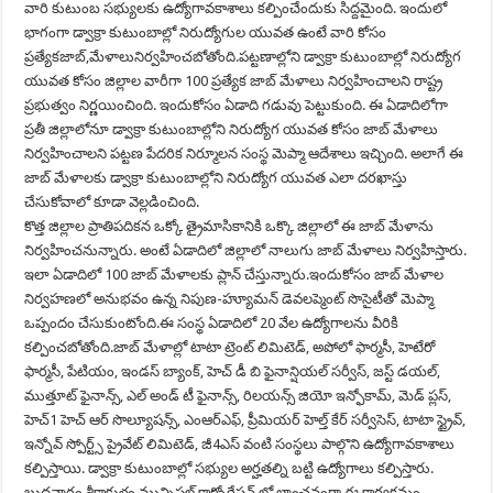
వారి కుటుంబ సభ్యులకు ఉద్యోగావకాశాలు కల్పించేందుకు సిద్దమైంది. ఇందులో
భాగంగా డ్వాక్రా కుటుంబాల్లో నిరుద్యోగుల యువత ఉంటే వారి కోసం
ప్రత్యేకజాబ్,మేళాలునిర్వహించబోతోంది.పట్టణాల్లోని డ్వాక్రా కుటుంబాల్లో నిరుద్యోగ
యువత కోసం జిల్లాల వారీగా 100 ప్రత్యేక జాబ్ మేళాలు నిర్వహించాలని రాష్ట్ర
ప్రభుత్వం నిర్ణయించింది. ఇందుకోసం ఏడాది గడువు పెట్టుకుంది. ఈ ఏడాదిలోగా
ప్రతీ జిల్లాలోనూ డ్వాక్రా కుటుంబాల్లోని నిరుద్యోగ యువత కోసం జాబ్ మేళాలు
నిర్వహించాలని పట్టణ పేదరిక నిర్మూలన సంస్థ మెప్మా ఆదేశాలు ఇచ్చింది. అలాగే ఈ
జాబ్ మేళాలకు డ్వాక్రా కుటుంబాల్లోని నిరుద్యోగ యువత ఎలా దరఖాస్తు
చేసుకోవాలో కూడా వెల్లడించింది.
కొత్త జిల్లాల ప్రాతిపదికన ఒక్కో త్రైమాసికానికి ఒక్కొ జిల్లాలో ఈ జాబ్ మేళాను
నిర్వహించనున్నారు. అంటే ఏడాదిలో జిల్లాలో నాలుగు జాబ్ మేళాలు నిర్వహిస్తారు.
ఇలా ఏడాదిలో 100 జాబ్ మేళాలకు ప్లాన్ చేస్తున్నారు.ఇందుకోసం జాబ్ మేళాల
నిర్వహణలో అనుభవం ఉన్న నిపుణ-హ్యూమన్ డెవలప్మెంట్ సొసైటీతో మెప్మా
ఒప్పందం చేసుకుంటోంది.ఈ సంస్థ ఏడాదిలో 20 వేల ఉద్యోగాలను వీరికి
కల్పించబోతోంది.జాబ్ మేళాల్లో టాటా ట్రెంట్ లిమిటెడ్, అపోలో ఫార్మసీ, హెటేరో
ఫార్మసీ, పేటియం, ఇండస్ బ్యాంక్, హెచ్ డీ బి ఫైనాన్షియల్ సర్వీస్, జస్ట్ డయల్,
ముత్తూట్ ఫైనాన్స్, ఎల్ అండ్ టీ ఫైనాన్స్, రిలయన్స్ జియో ఇన్ఫోకామ్, మెడ్ ప్లస్,
హెచ్1 హెచ్ ఆర్ సొల్యూషన్స్, ఎంఆర్ఎఫ్, ప్రీమియర్ హెల్త్ కేర్ సర్వీసెస్, టాటా స్ట్రైవ్,
ఇన్నోవ్ స్పోర్ట్స్ ప్రైవేట్ లిమిటెడ్, జీ4ఎస్ వంటి సంస్థలు పాల్గొని ఉద్యోగావకాశాలు
కల్పిస్తాయి. డ్వాక్రా కుటుంబాల్లో సభ్యుల అర్హతల్ని బట్టి ఉద్యోగాలు కల్పిస్తారు.
బుధవారం శ్రీకాకుళం మున్సిపల్ కార్పోరేషన్ లో లాంఛనంగా ఈ కార్యక్రమం