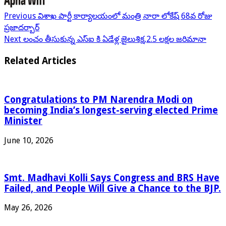
Previous
విశాఖ పార్టీ కార్యాలయంలో మంత్రి నారా లోకేష్ 68వ రోజు
ప్రజాదర్బార్
Next
లంచం తీసుకున్న ఎస్ఐ కి ఏడేళ్ల జైలుశిక్ష,2.5 లక్షల జరిమానా
Related Articles
Congratulations to PM Narendra Modi on
becoming India’s longest-serving elected Prime
Minister
June 10, 2026
Smt. Madhavi Kolli Says Congress and BRS Have
Failed, and People Will Give a Chance to the BJP.
May 26, 2026