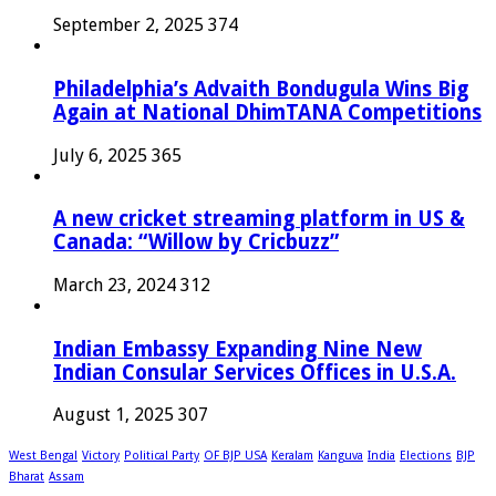
September 2, 2025
374
Philadelphia’s Advaith Bondugula Wins Big
Again at National DhimTANA Competitions
July 6, 2025
365
A new cricket streaming platform in US &
Canada: “Willow by Cricbuzz”
March 23, 2024
312
Indian Embassy Expanding Nine New
Indian Consular Services Offices in U.S.A.
August 1, 2025
307
West Bengal
Victory
Political Party
OF BJP USA
Keralam
Kanguva
India
Elections
BJP
Bharat
Assam