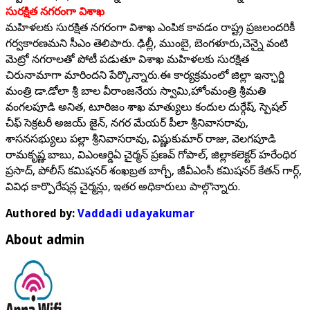
సురక్షిత నగరంగా విశాఖ
మహిళలకు సురక్షిత నగరంగా విశాఖ ఎంపిక కావడం రాష్ట్ర ప్రజలందరికీ
గర్వకారణమని సీఎం తెలిపారు. ఢిల్లీ, ముంబై, బెంగళూరు,చెన్నై వంటి
మెట్రో నగరాలతో పోటీ పడుతూ విశాఖ మహిళలకు సురక్షిత
చిరునామాగా మారిందని పేర్కొన్నారు.ఈ కార్యక్రమంలో జిల్లా ఇన్ఛార్జి
మంత్రి డా.డోలా శ్రీ‌ బాల వీరాంజనేయ స్వామి,హోంమంత్రి శ్రీమతి
వంగలపూడి అనిత, టూరిజం శాఖ మాత్యులు కందుల దుర్గేష్, స్పెషల్
చీఫ్ సెక్రటరీ అజయ్ జైన్, నగర మేయర్ పీలా శ్రీనివాసరావు,
శాసనసభ్యులు పల్లా శ్రీనివాస‌రావు, విష్ణుకుమార్ రాజు, వెలగపూడి
రామకృష్ణ బాబు, విఎంఆర్డిఏ చైర్మన్ ప్రణవ్ గోపాల్, జిల్లాకలెక్టర్ హరేంధిర
ప్రసాద్, పోలీస్ క‌మిష‌న‌ర్ శంఖ‌బ్ర‌త బాగ్చీ, జీవీఎంసీ కమిషనర్ కేతన్ గార్గ్,
వివిధ కార్పొరేషన్ల చైర్మన్లు, ఇత‌ర అధికారులు పాల్గొన్నారు.
Authored by:
Vaddadi udayakumar
About admin