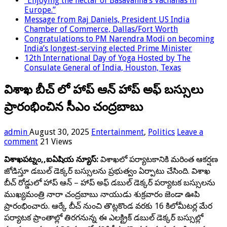
“Enjoying the nectar of Basavanna’s Vachanas in
Europe.”
Message from Raj Daniels, President US India
Chamber of Commerce, Dallas/Fort Worth
Congratulations to PM Narendra Modi on becoming
India’s longest-serving elected Prime Minister
12th International Day of Yoga Hosted by The
Consulate General of India, Houston, Texas
విశాఖ బీచ్ లో హాప్ ఆన్ హాప్ అఫ్ బస్సులు
ప్రారంభించిన సీఎం చంద్రబాబు
admin
August 30, 2025
Entertainment
,
Politics
Leave a
comment
21 Views
విశాఖపట్నం,,ఐఏషియ న్యూస్:
విశాఖలో పర్యాటకానికి మరింత ఆకర్షణ
జోడిస్తూ డబుల్ డెక్కర్ బస్సులను ప్రభుత్వం ఏర్పాటు చేసింది. విశాఖ
బీచ్ రోడ్డులో హాప్ ఆన్ – హాప్ అఫ్ డబుల్ డెక్కర్ పర్యాటక బస్సులను
ముఖ్యమంత్రి నారా చంద్రబాబు నాయుడు శుక్రవారం జెండా ఊపి
ప్రారంభించారు. ఆర్కే బీచ్ నుంచి తొట్లకొండ వరకు 16 కిలోమీటర్ల మేర
పర్యాటక ప్రాంతాల్లో తిరగనున్న ఈ ఎలక్ట్రిక్ డబుల్ డెక్కర్ బస్సుల్లో