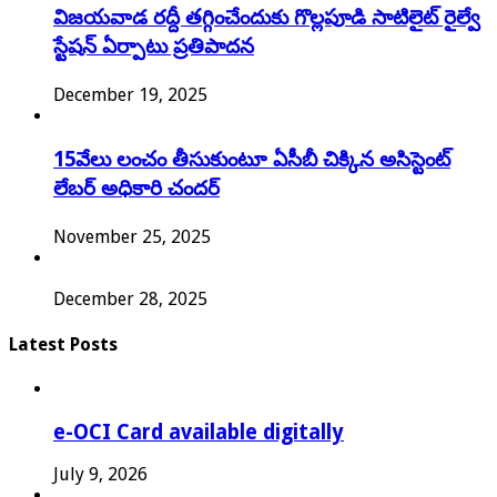
విజయవాడ రద్దీ తగ్గించేందుకు గొల్లపూడి సాటిలైట్ రైల్వే
స్టేషన్ ఏర్పాటు ప్రతిపాదన
December 19, 2025
15వేలు లంచం తీసుకుంటూ ఏసీబీ చిక్కిన అసిస్టెంట్
లేబర్ అధికారి చందర్
November 25, 2025
December 28, 2025
Latest Posts
e-OCI Card available digitally
July 9, 2026