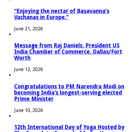
“Enjoying the nectar of Basavanna’s
Vachanas in Europe.”
June 21, 2026
Message from Raj Daniels, President US
India Chamber of Commerce, Dallas/Fort
Worth
June 12, 2026
Congratulations to PM Narendra Modi on
becoming India’s longest-serving elected
Prime Minister
June 10, 2026
12th International Day of Yoga Hosted by