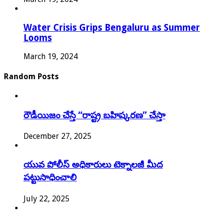
Water Crisis Grips Bengaluru as Summer
Looms
March 19, 2024
Random Posts
రౌడీయిజం చేస్తే “రాష్ట్ర బహిష్కరణ” చేస్తా
December 27, 2025
యువ పోలీస్ అధికారులు టెక్నాలజీ మీద
పట్టుసాధించాలి
July 22, 2025