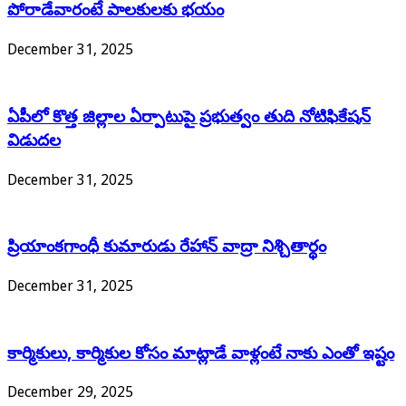
పోరాడేవారంటే పాలకులకు భయం
December 31, 2025
ఏపీలో కొత్త జిల్లాల ఏర్పాటుపై ప్రభుత్వం తుది నోటిఫికేషన్
విడుదల
December 31, 2025
ప్రియాంకగాంధీ కుమారుడు రేహాన్ వాద్రా నిశ్చితార్థం
December 31, 2025
కార్మికులు, కార్మికుల కోసం మాట్లాడే వాళ్లంటే నాకు ఎంతో ఇష్టం
December 29, 2025