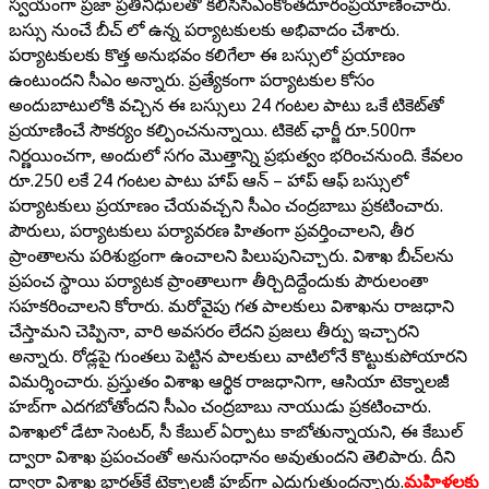
స్వయంగా ప్రజా ప్రతినిధులతో కలిసిసీఎంకొంతదూరంప్రయాణించారు.
బస్సు నుంచే బీచ్ లో ఉన్న పర్యాటకులకు అభివాదం చేశారు.
పర్యాటకులకు కొత్త అనుభవం కలిగేలా ఈ బస్సులో ప్రయాణం
ఉంటుందని సీఎం అన్నారు. ప్రత్యేకంగా పర్యాటకుల కోసం
అందుబాటులోకి వచ్చిన ఈ బస్సులు 24 గంటల పాటు ఒకే టికెట్‌తో
ప్రయాణించే సౌకర్యం కల్పించనున్నాయి. టికెట్ ఛార్జీ రూ.500గా
నిర్ణయించగా, అందులో సగం మొత్తాన్ని ప్రభుత్వం భరించనుంది. కేవలం
రూ.250 లకే 24 గంటల పాటు హాప్ ఆన్ – హాప్ ఆఫ్ బస్సులో
పర్యాటకులు ప్రయాణం చేయవచ్చని సీఎం చంద్రబాబు ప్రకటించారు.
పౌరులు, పర్యాటకులు పర్యావరణ హితంగా ప్రవర్తించాలని, తీర
ప్రాంతాలను పరిశుభ్రంగా ఉంచాలని పిలుపునిచ్చారు. విశాఖ బీచ్‌లను
ప్రపంచ స్థాయి పర్యాటక ప్రాంతాలుగా తీర్చిదిద్దేందుకు పౌరులంతా
సహకరించాలని కోరారు. మరోవైపు గత పాలకులు విశాఖను రాజధాని
చేస్తామని చెప్పినా, వారి అవసరం లేదని ప్రజలు తీర్పు ఇచ్చారని
అన్నారు. రోడ్లపై గుంతలు పెట్టిన పాలకులు వాటిలోనే కొట్టుకుపోయారని
విమర్శించారు. ప్రస్తుతం విశాఖ ఆర్థిక రాజధానిగా, ఆసియా టెక్నాలజీ
హబ్‌గా ఎదగబోతోందని సీఎం చంద్రబాబు నాయుడు ప్రకటించారు.
విశాఖలో డేటా సెంటర్, సీ కేబుల్ ఏర్పాటు కాబోతున్నాయని, ఈ కేబుల్
ద్వారా విశాఖ ప్రపంచంతో అనుసంధానం అవుతుందని తెలిపారు. దీని
ద్వారా విశాఖ భారత్‌కే టెక్నాలజీ హబ్‌గా ఎదుగుతుందన్నారు.
మహిళలకు