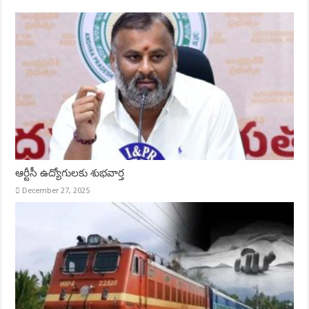
ఆర్టీసీ ఉద్యోగులకు శుభవార్త
December 27, 2025