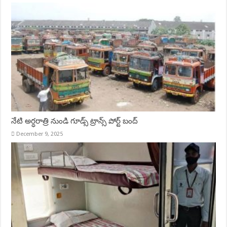
నేటి అర్ధరాత్రి నుండి గూడ్స్ ట్రాన్స్ పోర్ట్ బంద్
December 9, 2025