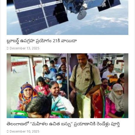
బ్లూబర్డ్‌ ఉపగ్రహ ప్రయోగం 21కి వాయిదా
December 13, 2025
తెలంగాణలో “మహిళల ఉచిత బస్సు” ప్రయాణానికి రెండేళ్లు పూర్తి
December 10, 2025