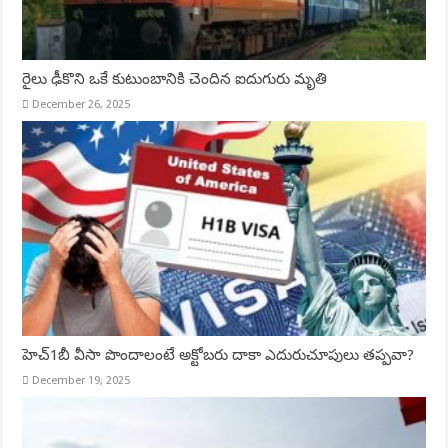
రైలు ఢీకొని ఒకే కుటుంబానికి చెందిన ఐదుగురు మృతి
December 26, 2025
హెచ్‌1బీ వీసా పొందాలంటే అక్టోబరు దాకా ఎదురుచూపులు తప్పవా?
December 19, 2025