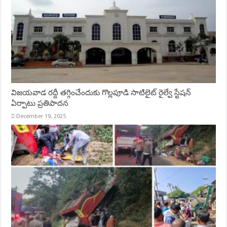
విజయవాడ రద్దీ తగ్గించేందుకు గొల్లపూడి సాటిలైట్ రైల్వే స్టేషన్
ఏర్పాటు ప్రతిపాదన
December 19, 2025