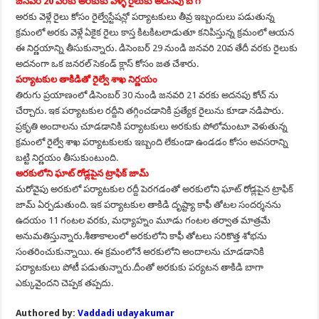
జనవరి 20 వరకు అరకుకు వెళ్ళే రైలుకు అదనపు బోగీ
అరకు వెళ్లే రైలు కోసం రైల్వేస్టేషన్లో పర్యాటకులు తీవ్ర ఇబ్బందులు పడుతున్న
క్రమంలో అరకు వెళ్లే ఏకైక రైలు కాస్త కిటకిటలాడుతూ కనిపిస్తున్న క్రమంలో ఆయన
ఈ నిర్ణయాన్ని తీసుకున్నారు. డిసెంబర్ 29 నుండి జనవరి 20వ తేదీ వరకు రైలుకు
అదనంగా ఒక జనరల్ సెకండ్ క్లాస్ కోసం జత చేశారు.
పర్యాటకుల తాకిడితో రైల్వే శాఖ నిర్ణయం
తిరుగు ప్రయాణంలో డిసెంబర్ 30 నుండి జనవరి 21 వరకు అదనపు కోచ్ ను
చేర్చారు. ఇక పర్యాటకుల రద్దీని తగ్గించడానికి ప్రత్యేక రైలును కూడా నడిపారు.
ప్రకృతి అందాలను చూడడానికి పర్యాటకులు అరకుకు పోలోమంటూ వెళుతున్న
క్రమంలో రైల్వే శాఖ పర్యాటకులకు ఇబ్బంది లేకుండా ఉండడం కోసం అవసరాన్ని
బట్టి నిర్ణయం తీసుకుంటుంది.
అరకులోని ఘాట్ రోడ్లపైన ట్రాఫిక్ జామ్
మరోవైపు అరకులో పర్యాటకుల రద్దీ పెరగడంతో అరకులోని ఘాట్ రోడ్లపైన ట్రాఫిక్
జామ్ ఏర్పడుతుంది. ఇక పర్యాటకుల తాకిడి దృష్ట్యా కాఫీ తోటల సందర్శనను
ఉదయం 11 గంటల వరకు, మధ్యాహ్నం మూడు గంటల తర్వాత మాత్రమే
అనుమతిస్తున్నారు.శీతాకాలంలో అరకులోని కాఫీ తోటలు సరికొత్త శోభను
సంతరించుకున్నాయి. ఈ క్రమంలోనే అరకులోని అందాలను చూడడానికి
పర్యాటకులు పోటీ పడుతున్నారు.దీంతో అరకుకు పర్యటన తాకిడి బాగా
ఎక్కువైందని చెప్పక తప్పదు.
Authored by:
Vaddadi udayakumar