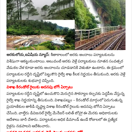
అరకులోయ,ఐఏషియ న్యూస్:
శీతాకాలంలో అరకు అందాలు పర్యాటకులను
విశేషంగా ఆకట్టుకుంటాయి. అటువంటి అరకు వెళ్లే పర్యాటకులు నూతన సంవత్సర
వేడుకల వేళ కూడా అరకు అందాలను చూడడానికి వెళుతూ ఉంటారు. ఈ క్రమంలో
పర్యాటకుల రద్దీని దృష్టిలో పెట్టుకొని రైల్వే శాఖ కీలక నిర్ణయం తీసుకుంది. అరకు వెళ్లే
పర్యాటకులకు శుభవార్త చెప్పింది.
విశాఖ కిరండోల్ రైలుకు అదనపు బోగీ ఏర్పాటు
పర్యాటకుల రద్దీని దృష్టిలో ఉంచుకొని మెరుగైన సౌకర్యాల కల్పనకు పెద్దపీట వేస్తున్న
రైల్వే శాఖ నిర్ణయాన్ని తీసుకుంది. విశాఖపట్నం – కిరండోల్ మార్గంలో పెరుగుతున్న
ప్రయాణికుల తాకిడి దృష్ట్యా విశాఖ కిరండోల్ రైలుకు అదనపు బోగీని ఏర్పాటు
చేసింది. వాల్తేరు డివిజనల్ రైల్వే మేనేజర్ లలిత్ బోహ్రా ఈ మేరకు అధికారులకు
ఆదేశాలు జారీ చేశారు. పర్యాటకుల అధిక డిమాండ్ ఉండే రోజులలో ఈ ప్రత్యేక
రైళ్లను నడపాలని ఆదేశించారు.