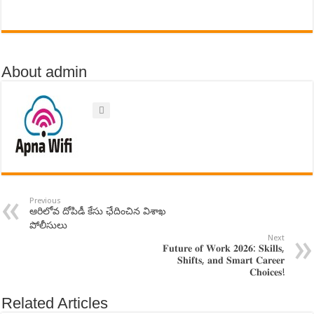
About admin
Previous
ఆరిలోవ దోపిడీ కేసు ఛేదించిన విశాఖ
పోలీసులు
Next
𝐅𝐮𝐭𝐮𝐫𝐞 𝐨𝐟 𝐖𝐨𝐫𝐤 𝟐𝟎𝟐𝟔: 𝐒𝐤𝐢𝐥𝐥𝐬,
𝐒𝐡𝐢𝐟𝐭𝐬, 𝐚𝐧𝐝 𝐒𝐦𝐚𝐫𝐭 𝐂𝐚𝐫𝐞𝐞𝐫
𝐂𝐡𝐨𝐢𝐜𝐞𝐬!
Related Articles