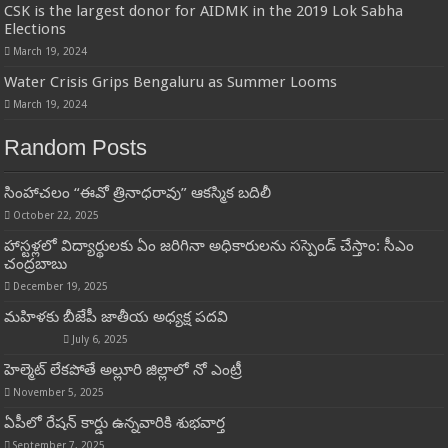
CSK is the largest donor for AIDMK in the 2019 Lok Sabha
Elections
March 19, 2024
Water Crisis Grips Bengaluru as Summer Looms
March 19, 2024
Random Posts
సింహాచలం “ఈవో త్రినాధరావు” ఆకస్మిక బదిలీ
October 22, 2025
హాస్టళ్లలో విద్యార్థులకు ఏం జరిగినా అధికారులను సస్పెండ్ చేస్తాం: సీఎం
చంద్రబాబు
December 19, 2025
మహిళకు బీజేపీ జాతీయ అధ్యక్ష పదవి
July 6, 2025
హెల్మెట్ లేకపోతే అల్లూరి జిల్లాలో నో ఎంట్రీ
November 5, 2025
ఏపీలో రేషన్ కార్డు ఉన్నవారికి శుభవార్త
September 7, 2025