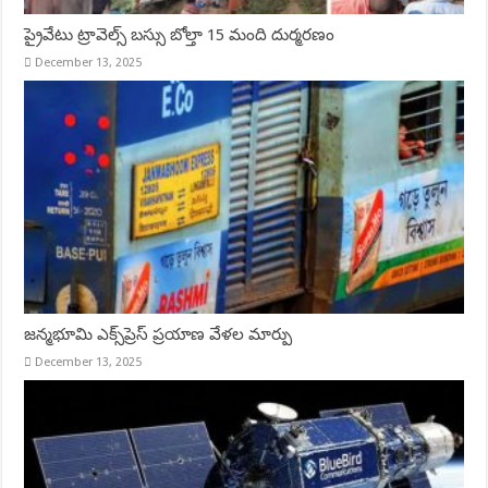
ప్రైవేటు ట్రావెల్స్ బస్సు బోల్తా 15 మంది దుర్మరణం
December 13, 2025
జన్మభూమి ఎక్స్‌ప్రెస్‌ ప్రయాణ వేళల మార్పు
December 13, 2025