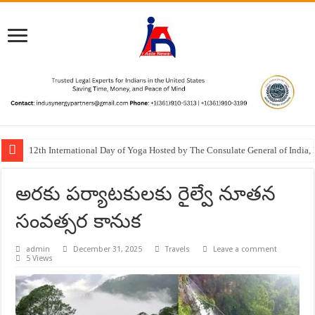
e-OCI Card available digitally
అరకు పర్యాటకులకు రైల్వే నూతన
సంవత్సర కానుక
admin
December 31, 2025
Travels
Leave a comment
5 Views