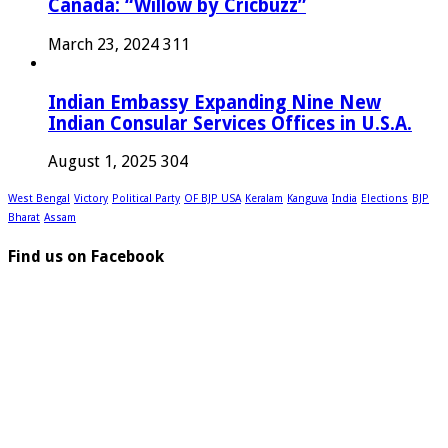
Canada: “Willow by Cricbuzz”
March 23, 2024
311
Indian Embassy Expanding Nine New
Indian Consular Services Offices in U.S.A.
August 1, 2025
304
West Bengal
Victory
Political Party
OF BJP USA
Keralam
Kanguva
India
Elections
BJP
Bharat
Assam
Find us on Facebook