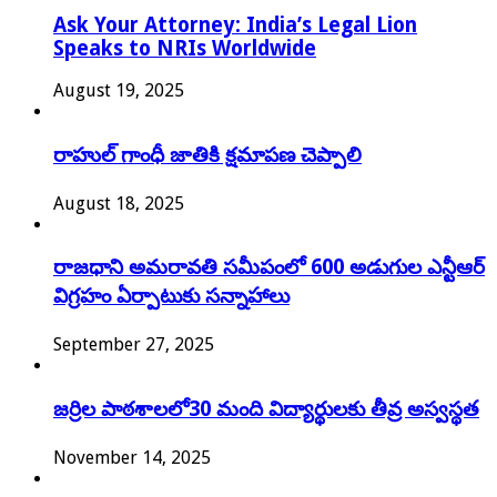
Ask Your Attorney: India’s Legal Lion
Speaks to NRIs Worldwide
August 19, 2025
రాహుల్ గాంధీ జాతికి క్షమాపణ చెప్పాలి
August 18, 2025
రాజధాని అమరావతి సమీపంలో 600 అడుగుల ఎన్టీఆర్
విగ్రహం ఏర్పాటుకు సన్నాహాలు
September 27, 2025
జర్రిల పాఠశాలలో30 మంది విద్యార్థులకు తీవ్ర అస్వస్థత
November 14, 2025