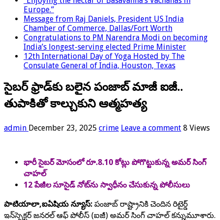
“Enjoying the nectar of Basavanna’s Vachanas in
Europe.”
Message from Raj Daniels, President US India
Chamber of Commerce, Dallas/Fort Worth
Congratulations to PM Narendra Modi on becoming
India’s longest-serving elected Prime Minister
12th International Day of Yoga Hosted by The
Consulate General of India, Houston, Texas
సైబర్ ఫ్రాడ్‌కు బలైన పంజాబ్ మాజీ ఐజీ..
తుపాకితో కాల్చుకుని ఆత్మహత్య
admin
December 23, 2025
crime
Leave a comment
8 Views
భారీ సైబర్ మోసంలో రూ.8.10 కోట్లు పోగొట్టుకున్న అమర్ సింగ్
చాహల్
12 పేజీల సూసైడ్ నోట్‌ను స్వాధీనం చేసుకున్న పోలీసులు
పాటియాలా,ఐఏషియ న్యూస్:
పంజాబ్ రాష్ట్రానికి చెందిన రిటైర్డ్
ఇన్‌స్పెక్టర్ జనరల్ ఆఫ్ పోలీస్ (ఐజీ) అమర్ సింగ్ చాహల్ కన్నుమూశారు.