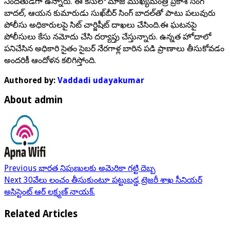
నిందితుడిగా ఉన్నారు. ఈ కేసులో మాజీ ముఖ్యమంత్రి ప్రకాశ్ సింగ్
బాదల్, ఆయన కుమారుడు సుఖ్‌బీర్ సింగ్ బాదల్‌తో పాటు పలువురు
పోలీసు అధికారులపై సిట్ చార్జిషీట్ దాఖలు చేసింది.ఈ ఘటనపై
పోలీసులు కేసు నమోదు చేసి దర్యాప్తు చేస్తున్నారు. ఉన్నత హోదాలో
పనిచేసిన అధికారి సైతం సైబర్ నేరగాళ్ల బారిన పడి ప్రాణాలు తీసుకోవడం
అందరికీ ఆందోళన కలిగిస్తోంది.
Authored by:
Vaddadi udayakumar
About admin
Previous
భారత నిపుణులకు అమెరికా గట్టి దెబ్బ
Next
30వేలు లంచం తీసుకుంటూ పట్టుబడ్డ ట్రెజరీ శాఖ సీనియర్
అసిస్టెంట్ ఆర్ లక్ష్మణ్ నాయక్.
Related Articles