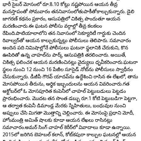
భారీ సైబర్ మోసంలో రూ.8.10 కోట్లు నష్టపోయిన ఆయన తీవ్ర
మనస్తాపంతో సోమవారం తననివాసంలోతుపాకీతోకాల్చుకున్నారు. డైలి
జాగరణ్ కథనం ప్రకారం, ఆసుపత్రిలో చికిత్స పొందుతూ ఆయన
మరణించారు.ఈ ఘటన పోలీసు వర్గాల్లో తీవ్ర కలకలం
రేపింది.పాటియాలాలోని తన నివాసంలో సెక్యూరిటీ గార్డుకు చెందిన
రివాల్వర్‌తో ఆయన కాల్చుకున్నట్లు పోలీసులు తెలిపారు. సమాచారం
అందిన పది నిమిషాల్లోనే పోలీసులు ఘటనా స్థలానికి చేరుకుని, కొన
ఊపిరితో ఉన్న చాహల్‌ను పార్క్ ఆసుపత్రికి తరలించారు. అయితే,
చికిత్స ఫలించక ఆయన మరణించినట్లు వైద్యులు ధృవీకరించారు.ఘటనా
స్థలం నుంచి 12 నుంచి 16 పేజీల సూసైడ్ నోట్‌ను పోలీసులు స్వాధీనం
చేసుకున్నారు. డీజీపీ గౌరవ్ యాదవ్‌ను ఉద్దేశించి రాసిన ఈ లేఖలో, తాను
మోసపోయిన తీరును, ఆర్థిక ఇబ్బందులను ఆయన వివరించారు.గత
అక్టోబర్‌లో ఓ మోసపూరిత కంపెనీలో చాహల్ పెట్టుబడులు పెట్టడం
ప్రారంభించారు. మొదట తన సొంత డబ్బు రూ.1 కోటి పెట్టుబడిగా పెట్టగా,
ఆ తర్వాత కంపెనీ డిమాండ్ల మేరకు స్నేహితులు, బంధువుల నుంచి
అప్పులు చేసి మిగతా మొత్తాన్ని చెల్లించారు. ఈ మోసంపై ప్రధాని మోదీ,
హోంమంత్రి అమిత్ షాలకు కూడా ఆయన లేఖలు రాసినట్లు
సమాచారం.అమర్ సింగ్ చాహల్ కెరీర్‌లో వివాదాలు కూడా ఉన్నాయి.
2015లో జరిగిన బెహబల్ కలాన్, కోట్‌కపురా కాల్పుల ఘటనల్లో ఆయన