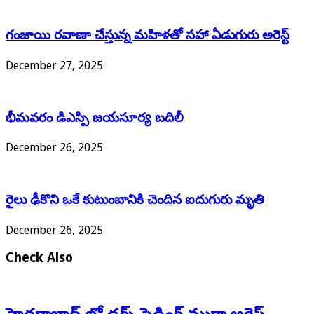
గంజాయి రవాణా చేస్తున్న మహిళతో సహా ఏడుగురు అరెస్ట్
December 27, 2025
భీమవరం డిఎస్పి జయసూర్య బదిలీ
December 26, 2025
రైలు ఢీకొని ఒకే కుటుంబానికి చెందిన ఐదుగురు మృతి
December 26, 2025
Check Also