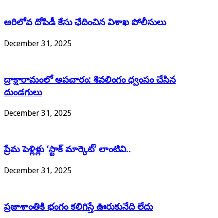
ఆరిలోవ దోపిడీ కేసు ఛేదించిన విశాఖ పోలీసులు
December 31, 2025
ద్రాక్షారామంలో అపచారం: శివలింగం ధ్వంసం చేసిన
దుండగులు
December 31, 2025
ప్రేమ పెళ్లిళ్లు ‘స్టాక్ మార్కెట్’ లాంటివి..
December 31, 2025
ప్రజాశాంతికి భంగం కలిగిస్తే ఊరుకునేది లేదు