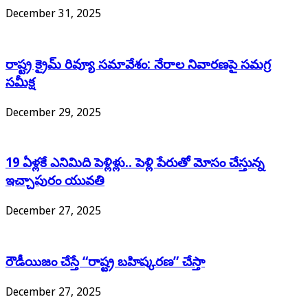
December 31, 2025
రాష్ట్ర క్రైమ్ రివ్యూ సమావేశం: నేరాల నివారణపై సమగ్ర
సమీక్ష
December 29, 2025
19 ఏళ్లకే ఎనిమిది పెళ్లిళ్లు.. పెళ్లి పేరుతో మోసం చేస్తున్న
ఇచ్చాపురం యువతి
December 27, 2025
రౌడీయిజం చేస్తే “రాష్ట్ర బహిష్కరణ” చేస్తా
December 27, 2025