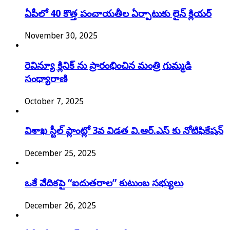
ఏపీలో 40 కొత్త పంచాయతీల ఏర్పాటుకు లైన్ క్లియర్
November 30, 2025
రెవిన్యూ క్లినిక్ ను ప్రారంభించిన మంత్రి గుమ్మడి
సంధ్యారాణి
October 7, 2025
విశాఖ స్టీల్ ప్లాంట్లో 3వ విడత వి.ఆర్.ఎస్ కు నోటిఫికేషన్
December 25, 2025
ఒకే వేదికపై “ఐదుతరాల” కుటుంబ సభ్యులు
December 26, 2025