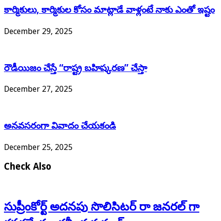
కార్మికులు, కార్మికుల కోసం మాట్లాడే వాళ్లంటే నాకు ఎంతో ఇష్టం
December 29, 2025
రౌడీయిజం చేస్తే “రాష్ట్ర బహిష్కరణ” చేస్తా
December 27, 2025
అనవసరంగా వివాదం చేయకండి
December 25, 2025
Check Also
సుప్రీంకోర్ట్ అదనపు సొలిసిటర్ రా జనరల్ గా