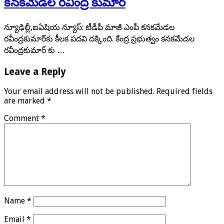
కనకమేడల రవీంద్ర కుమార్
న్యూఢిల్లీ,ఐఏషియ న్యూస్: టీడీపీ మాజీ ఎంపీ కనకమేడల
రవీంద్రకుమార్‌కు కీలక పదవి దక్కింది. కేంద్ర ప్రభుత్వం కనకమేడల
రవీంద్రకుమార్ ‌కు …
Leave a Reply
Your email address will not be published.
Required fields
are marked
*
Comment
*
Name
*
Email
*