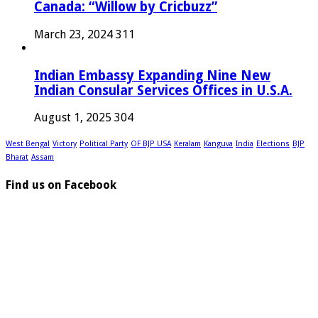
Canada: “Willow by Cricbuzz”
March 23, 2024
311
Indian Embassy Expanding Nine New
Indian Consular Services Offices in U.S.A.
August 1, 2025
304
West Bengal
Victory
Political Party
OF BJP USA
Keralam
Kanguva
India
Elections
BJP
Bharat
Assam
Find us on Facebook