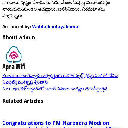
నాగబాబు స్పష్టం చేశారు. ఈ సమావేశంలోఎచ్చెర్ల నియోజకవర్గం
నాయకులు,మండల అధ్యక్షులు, జనసైనికులు, వీరమహిళలు
పాల్గొన్నారు.
Authored by:
Vaddadi udayakumar
About admin
Previous
అంగన్వాడి కార్యకర్తలకు ఉచిత స్మార్ట్ ఫోన్లు పంపిణీ చేసిన
ఎమ్మెల్యే వంశీకృష్ణ శ్రీనివాస్
Next
ఇక వెబ్‌ల్యాండ్‌లో ఆధార్ సవరణ బాధ్యత తహసీల్దార్లదే
Related Articles
Congratulations to PM Narendra Modi on