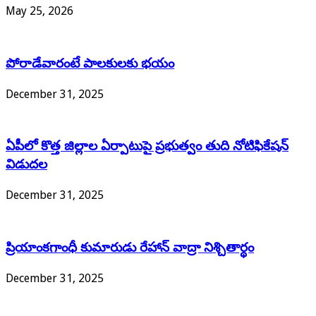
May 25, 2026
పోరాడేవారంటే పాలకులకు భయం
December 31, 2025
ఏపీలో కొత్త జిల్లాల ఏర్పాటుపై ప్రభుత్వం తుది నోటిఫికేషన్
విడుదల
December 31, 2025
ప్రియాంకగాంధీ కుమారుడు రేహాన్ వాద్రా నిశ్చితార్థం
December 31, 2025