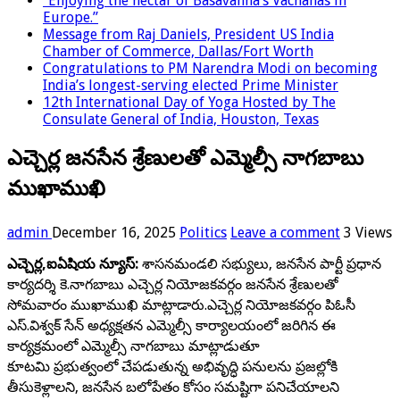
“Enjoying the nectar of Basavanna’s Vachanas in
Europe.”
Message from Raj Daniels, President US India
Chamber of Commerce, Dallas/Fort Worth
Congratulations to PM Narendra Modi on becoming
India’s longest-serving elected Prime Minister
12th International Day of Yoga Hosted by The
Consulate General of India, Houston, Texas
ఎచ్చెర్ల జనసేన శ్రేణులతో ఎమ్మెల్సీ నాగబాబు
ముఖాముఖి
admin
December 16, 2025
Politics
Leave a comment
3 Views
ఎచ్చెర్ల,ఐఏషియ న్యూస్:
శాసనమండలి సభ్యులు, జనసేన పార్టీ ప్రధాన
కార్యదర్శి కె.నాగబాబు ఎచ్చెర్ల నియోజకవర్గం జనసేన శ్రేణులతో
సోమవారం ముఖాముఖి మాట్లాడారు.ఎచ్చెర్ల నియోజకవర్గం పిఓసీ
ఎస్.విశ్వక్ సేన్ అధ్యక్షతన ఎమ్మెల్సీ కార్యాలయంలో జరిగిన ఈ
కార్యక్రమంలో ఎమ్మెల్సీ నాగబాబు మాట్లాడుతూ
కూటమి ప్రభుత్వంలో చేపడుతున్న అభివృద్ధి పనులను ప్రజల్లోకి
తీసుకెళ్లాలని, జనసేన బలోపేతం కోసం సమష్టిగా పనిచేయాలని