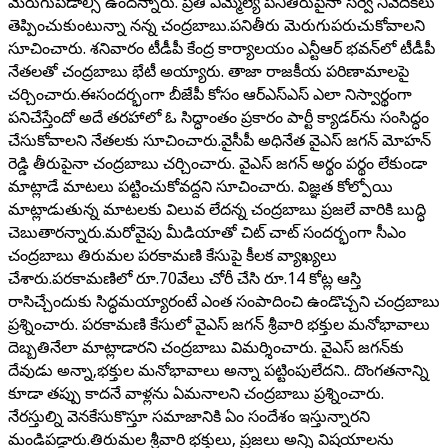
మెరుగుపడాల్సి ఉందన్నారు. ప్రతి ఎమ్మెల్యే పనితీరుపైనా సర్వే నివేదికలు
తెప్పించుకుంటున్నా నన్న చంద్రబాబు.పనితీరు మెరుగుపరుచుకోవాలని
సూచించారు. శనివారం టీడీపీ కేంద్ర కార్యాలయం ఎన్టీఆర్ భవన్‌లో టీడీపీ
నేతలతో చంద్రబాబు భేటీ అయ్యారు. తాజా రాజకీయ పరిణామాలపై
చర్చించారు.ఈసందర్భంగా బీజేపీ కోసం ఆర్ఎస్ఎస్ ఎలా నిస్వార్థంగా
పనిచేస్తేందో అదే తరహాలో ఓ సిద్ధాంతం ప్రకారం పార్టీ క్యాడర్‌ను సంసిద్ధం
చేసుకోవాలని నేతలకు సూచించారు.వైసీపీ అధినేత వైఎస్ జగన్ మోహన్
రెడ్డి తీరుపైనా చంద్రబాబు చర్చించారు. వైఎస్ జగన్ అర్థం పర్థం లేకుండా
మాట్లాడే మాటలు పట్టించుకోవద్దని సూచించారు. విజ్ఞత కోల్పోయి
మాట్లాడుతున్న మాటలకు విలువ లేదన్న చంద్రబాబు ప్రజలే వారికి బుద్ధి
చెబుతారన్నారు.మరోవైపు మీడియాతో చిట్ చాట్ సందర్భంగా సీఎం
చంద్రబాబు తిరుమల పరకామణి కేసుపై కీలక వ్యాఖ్యలు
చేశారు.పరకామణిలో రూ.70వేలు చోరీ చేసి రూ.14 కోట్ల ఆస్తి
రాసిచ్చేందుకు సిద్ధమయ్యారంటే ఎంత సంపాదించి ఉండొచ్చని చంద్రబాబు
ప్రశ్నించారు. పరకామణి కేసులో వైఎస్ జగన్ శ్రీవారి భక్తుల మనోభావాలు
దెబ్బతినేలా మాట్లాడారని చంద్రబాబు విమర్శించారు. వైఎస్ జగన్‌కు
దేవుడు అన్నా,భక్తుల మనోభావాలు అన్నా పట్టింపులేదని.. దొంగతనాన్ని
కూడా తప్పు కాదనే వాళ్లను ఏమనాలని చంద్రబాబు ప్రశ్నించారు.
నేరస్తుల్ని వెనకేసుకొస్తూ సమాజానికి ఏం సందేశం ఇస్తున్నారని
మండిపడ్డారు.తిరుమల శ్రీవారి భక్తులు, ప్రజలు అన్ని విషయాలను