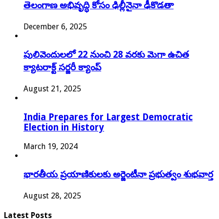
తెలంగాణ అభివృద్ధి కోసం ఢిల్లీనైనా ఢీకొడతా
December 6, 2025
పులివెందులలో 22 నుంచి 28 వరకు మెగా ఉచిత
క్యాటరాక్ట్ సర్జరీ క్యాంప్
August 21, 2025
India Prepares for Largest Democratic
Election in History
March 19, 2024
భారతీయ ప్రయాణికులకు అర్జెంటీనా ప్రభుత్వం శుభవార్త
August 28, 2025
Latest Posts