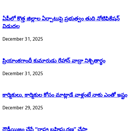
ఏపీలో కొత్త జిల్లాల ఏర్పాటుపై ప్రభుత్వం తుది నోటిఫికేషన్
విడుదల
December 31, 2025
ప్రియాంకగాంధీ కుమారుడు రేహాన్ వాద్రా నిశ్చితార్థం
December 31, 2025
కార్మికులు, కార్మికుల కోసం మాట్లాడే వాళ్లంటే నాకు ఎంతో ఇష్టం
December 29, 2025
రౌడీయిజం చేస్తే “రాష్ట్ర బహిష్కరణ” చేస్తా