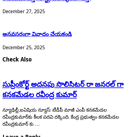
December 27, 2025
అనవసరంగా వివాదం చేయకండి
December 25, 2025
Check Also
సుప్రీంకోర్ట్ అదనపు సొలిసిటర్ రా జనరల్ గా
కనకమేడల రవీంద్ర కుమార్
న్యూఢిల్లీ,ఐఏషియ న్యూస్: టీడీపీ మాజీ ఎంపీ కనకమేడల
రవీంద్రకుమార్‌కు కీలక పదవి దక్కింది. కేంద్ర ప్రభుత్వం కనకమేడల
రవీంద్రకుమార్ ‌కు …