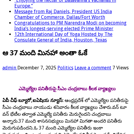
“Enjoying the nectar of Basavanna’s Vachanas in
Europe.”
Message from Raj Daniels, President US India
Chamber of Commerce, Dallas/Fort Worth
Congratulations to PM Narendra Modi on becoming
India’s longest-serving elected Prime Minister
12th International Day of Yoga Hosted by The
Consulate General of India, Houston, Texas
ఆ 37 మంది మినహా అంతా ఓకే
admin
December 7, 2025
Politics
Leave a comment
7 Views
ఎమ్మెల్యేల పనితీరుపై సీఎం చంద్రబాబు కీలక వ్యాఖ్యలు
ఏపీ చీఫ్ బ్యూరో,ఐఏషియ న్యూస్:
ఆంధ్రప్రదేశ్ లో ఎమ్మెల్యేల పనితీరుపై
సీఎం చంద్రబాబు నాయుడు శనివారం కీలక వ్యాఖ్యలు చేశారు.వన్ టూ
వన్ భేటీల తర్వాత ఎమ్మెల్యే పనితీరు మెరుగైందని చంద్రబాబు
అన్నారు.37 మంది శాసనసభ్యులు మినహా మిగతా అందరి పనితీరు
మెరుగుపడిందని..ఓ 37 మంది ఎమ్మెల్యేల పనితీరు ఇంకా