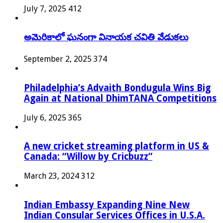
July 7, 2025
412
అమెరికాలో ఘనంగా వినాయక చవితి వేడుకలు
September 2, 2025
374
Philadelphia’s Advaith Bondugula Wins Big
Again at National DhimTANA Competitions
July 6, 2025
365
A new cricket streaming platform in US &
Canada: “Willow by Cricbuzz”
March 23, 2024
312
Indian Embassy Expanding Nine New
Indian Consular Services Offices in U.S.A.