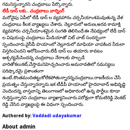
గమనిస్తున్నారని చంద్రబాబు పేర్కొన్నారు.
లేడీ డాన్ లకు.. చంద్రబాబు వార్నింగ్
మరోవైపు ఏపీలో లేడీ డాన్ ల వ్యవహారం చర్చనీయాంశమవుతున్న వేళ
చంద్రబాబు కీలక వ్యాఖ్యలు చేశారు. నెల్లూరులో అరుణ,అరవ కామాక్షి
వ్యవహారం చర్చనీయాంశమైన సంగతి తెలిసిందే.ఈ నేపథ్యంలో లేడీ డాన్
ల విషయంపై చంద్రబాబు మీడియాతో చిట్ చాట్ సందర్భంగా
స్పందించారు.వైసీపీ హయాంలో నెల్లూరులో మాఫియా చాపకింద నీరులా
విస్తరించిందని ఆరోపించారు.లేడీ డాన్ లు తయారు కావటం
ఆశ్చర్యమేసిందన్న చంద్రబాబు నేరాలకు పాల్పడే
వారితోకలుకట్,చేస్తామనిహెచ్చరించారు.అమరావతిలో సమస్యలు
పరిష్కారమై ప్రశాంతంగా
ఉంటే..కొంతమందితట్టుకోలేకపోతున్నారన్నచంద్రబాబు.రాజకీయం చేసే
ప్రయత్నం చేస్తున్నారన్నారు.ఇక టీడీపీ హయాంలో హైదరాబాద్ అభివృద్ధి
చెందిందన్న వాస్తవాన్ని తెలంగాణలో అధికారంలో ఉన్న పార్టీలు కూడా
గుర్తిస్తున్నారని చంద్రబాబు వ్యాఖ్యానించారు.పరోక్షంగా కోమటిరెడ్డి వెంకట్
రెడ్డి చేసిన వ్యాఖ్యలపై ఈ విధంగా స్పందించారు.
Authored by:
Vaddadi udayakumar
About admin