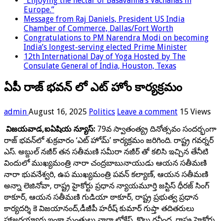
“Enjoying the nectar of Basavanna’s Vachanas in
Europe.”
Message from Raj Daniels, President US India
Chamber of Commerce, Dallas/Fort Worth
Congratulations to PM Narendra Modi on becoming
India’s longest-serving elected Prime Minister
12th International Day of Yoga Hosted by The
Consulate General of India, Houston, Texas
ఏపీ రాజ్ భవన్ లో ఎట్ హోం కార్యక్రమం
admin
August 16, 2025
Politics
Leave a comment
15 Views
విజయవాడ,ఐఏషియ న్యూస్:
79వ స్వాతంత్య్ర దినోత్సవం సందర్భంగా
రాజ్ భవన్‌లో శుక్రవారం ‘ఎట్ హోమ్’ కార్యక్రమం జరిగింది. రాష్ట్ర గవర్నర్
ఎస్. అబ్దుల్ నజీర్ తన సతీమణి సమీరా నజీర్ తో కలిసి ఇచ్చిన తేనీటి
విందులో ముఖ్యమంత్రి నారా చంద్రబాబునాయుడు ఆయన సతీమణి
నారా భువనేశ్వరి, ఉప ముఖ్యమంత్రి పవన్ కల్యాణ్, ఆయన సతీమణి
అన్నా లెజినోవా, రాష్ట్ర హైకోర్టు ప్రధాన న్యాయమూర్తి జస్టిస్ ధీరజ్ సింగ్
ఠాకూర్, ఆయన సతీమణి గుడియా ఠాకూర్, రాష్ట్ర ప్రభుత్వ ప్రధాన
కార్యదర్శి కె విజయానంద్,డీజీపీ హరీష్ కుమార్ గుప్తా తదితరులు
హాజరయ్యారు.ఇంకా మంత్రులు నారా లోకేష్, కొల్లు రవీంద్ర, రాష్ట్ర హైకోర్టు