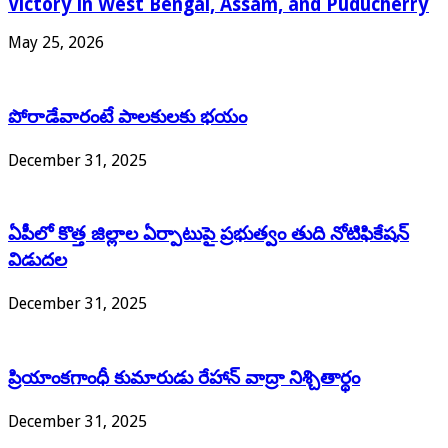
Victory in West Bengal, Assam, and Puducherry
May 25, 2026
పోరాడేవారంటే పాలకులకు భయం
December 31, 2025
ఏపీలో కొత్త జిల్లాల ఏర్పాటుపై ప్రభుత్వం తుది నోటిఫికేషన్
విడుదల
December 31, 2025
ప్రియాంకగాంధీ కుమారుడు రేహాన్ వాద్రా నిశ్చితార్థం
December 31, 2025