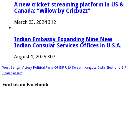
A new cricket streaming platform in US &
Canada: “Willow by Cricbuzz”
March 23, 2024
312
Indian Embassy Expanding Nine New
Indian Consular Services Offices in U.S.A.
August 1, 2025
307
West Bengal
Victory
Political Party
OF BJP USA
Keralam
Kanguva
India
Elections
BJP
Bharat
Assam
Find us on Facebook