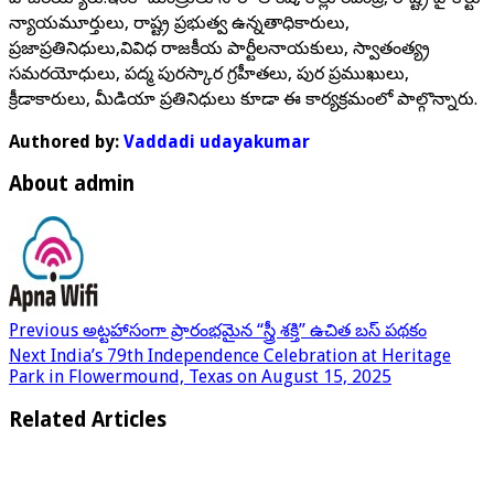
న్యాయమూర్తులు, రాష్ట్ర ప్రభుత్వ ఉన్నతాధికారులు,
ప్రజాప్రతినిధులు,వివిధ రాజకీయ పార్టీలనాయకులు, స్వాతంత్య్ర
సమరయోధులు, పద్మ పురస్కార గ్రహీతలు, పుర ప్రముఖులు,
క్రీడాకారులు, మీడియా ప్రతినిధులు కూడా ఈ కార్యక్రమంలో పాల్గొన్నారు.
Authored by:
Vaddadi udayakumar
About admin
Previous
అట్టహాసంగా ప్రారంభమైన “స్త్రీ శక్తి” ఉచిత బస్ పథకం
Next
India’s 79th Independence Celebration at Heritage
Park in Flowermound, Texas on August 15, 2025
Related Articles