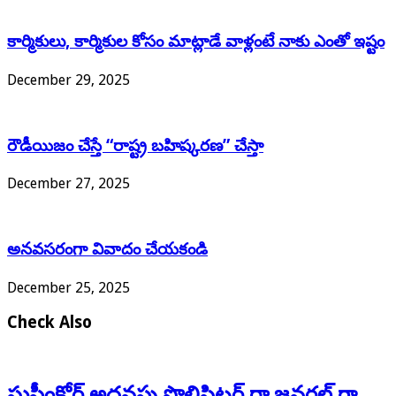
కార్మికులు, కార్మికుల కోసం మాట్లాడే వాళ్లంటే నాకు ఎంతో ఇష్టం
December 29, 2025
రౌడీయిజం చేస్తే “రాష్ట్ర బహిష్కరణ” చేస్తా
December 27, 2025
అనవసరంగా వివాదం చేయకండి
December 25, 2025
Check Also
సుప్రీంకోర్ట్ అదనపు సొలిసిటర్ రా జనరల్ గా