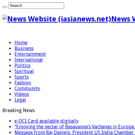
News W
Home
Business
Entertainment
International
Politics
Spiritual
Sports
Fashion
Community
Videos
Legal
Breaking News
e-OCI Card available digitally
“Enjoying the nectar of Basavanna’s Vachanas in Europe.
Message from Raj Daniels, President US India Chamber