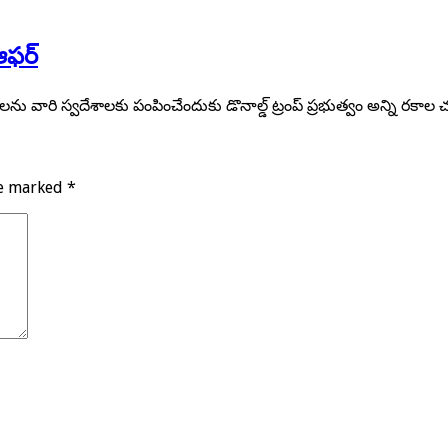
ఆఫర్
ను వారి స్వదేశాలకు పంపించేందుకు డొనాల్డ్ ట్రంప్ ప్రభుత్వం అన్ని రకా
re marked
*