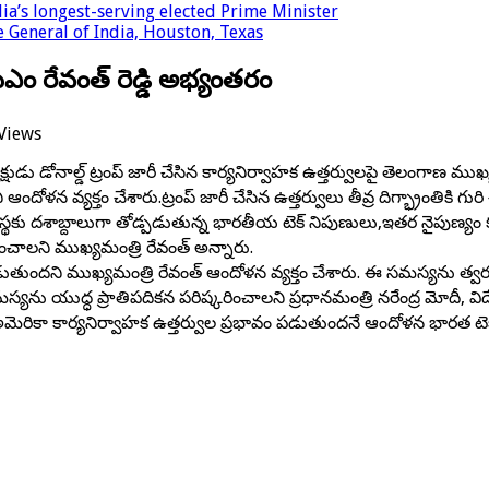
a’s longest-serving elected Prime Minister
 General of India, Houston, Texas
ీఎం రేవంత్ రెడ్డి అభ్యంతరం
Views
ు డోనాల్డ్ ట్రంప్ జారీ చేసిన కార్యనిర్వాహక ఉత్తర్వులపై తెలంగాణ ముఖ్యమంత
ఆందోళన వ్యక్తం చేశారు.ట్రంప్ జారీ చేసిన ఉత్తర్వులు తీవ్ర దిగ్భ్రాంతికి
వస్థకు దశాబ్దాలుగా తోడ్పడుతున్న భారతీయ టెక్ నిపుణులు,ఇతర నైపుణ్యం
షించాలని ముఖ్యమంత్రి రేవంత్ అన్నారు.
ావం పడుతుందని ముఖ్యమంత్రి రేవంత్ ఆందోళన వ్యక్తం చేశారు. ఈ సమస్యను
ను యుద్ధ ప్రాతిపదికన పరిష్కరించాలని ప్రధానమంత్రి నరేంద్ర మోదీ, విదేశాం
ెరికా కార్యనిర్వాహక ఉత్తర్వుల ప్రభావం పడుతుందనే ఆందోళన భారత టెక్ ప