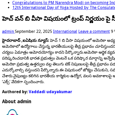
Congratulations to PM Narendra Modi on becoming Indi
12th International Day of Yoga Hosted by The Consulate
హెచ్ వన్ బి వీసా విషయంలో ట్రంప్ నిర్ణయం పై స
admin
September 22, 2025
International
Leave a comment
9 
హైదరాబాద్ ,ఐఏషియ న్యూస్:
హెచ్ 1 బి వీసా విషయంలో అమెరికా అధ్యక్షుడ
అమెరికాలో ఉద్యోగాలు చేస్తున్న భారతీయులపై తీవ్ర ప్రభావం చూపిస్తుందని 
చర్యలు ఏమాత్రం ఆమోదయోగ్యం కాదని పేర్కొన్నారు.అమెరికా ఆర్థిక వ్య
పరిష్కరించడానికి భారత ప్రభుత్వం వెంటనే ఒక పరిష్కార మార్గాన్ని అన్వే
అమెరికా ప్రభుత్వ ఉత్తర్వుల వల్ల తెలుగు టెక్ నిపుణులపై తీవ్ర ప్రభ
ఎదుర్కోవాల్సి వస్తుందని పేర్కొన్నారు.ఈ విషయంలో జోక్యం చేసుకుని, సమస్య
చేశారు.నైపుణ్యం కలిగిన భారతీయ కార్మికుల ఉద్యోగ, వలస అవకాశాలపై అమ
‘ఎక్స్’ వేదికగా స్పందించారు.
Authored by:
Vaddadi udayakumar
About admin