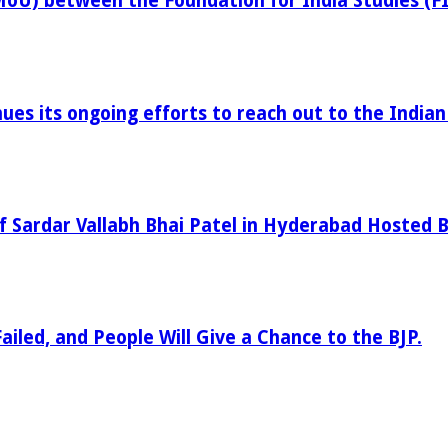
U) between the Foundation for India Studies (FIS
ues its ongoing efforts to reach out to the Indian
of Sardar Vallabh Bhai Patel in Hyderabad Hosted 
iled, and People Will Give a Chance to the BJP.