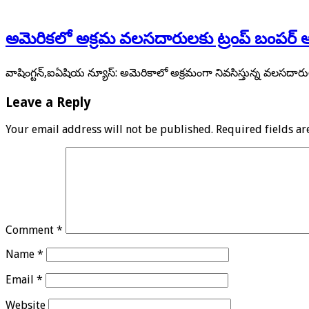
అమెరికలో అక్రమ వలసదారులకు ట్రంప్ బంపర్ 
వాషింగ్టన్,ఐఏషియ న్యూస్: అమెరికాలో అక్రమంగా నివసిస్తున్న వలసదారుల
Leave a Reply
Your email address will not be published.
Required fields a
Comment
*
Name
*
Email
*
Website