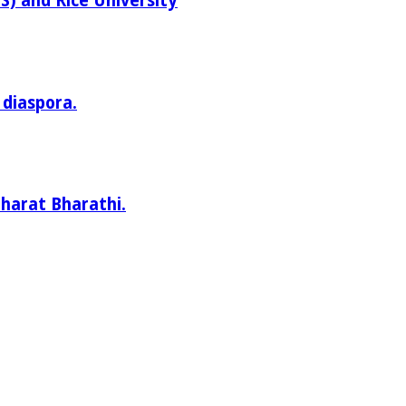
) and Rice University
 diaspora.
Bharat Bharathi.