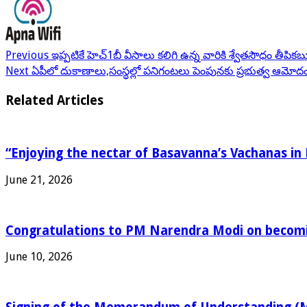
Previous
ఇప్పటికే హెచ్1బీ వీసాలు కలిగి ఉన్న వారికి శ్వేతసౌధం తీపికబ
Next
ఏపీలో దుకాణాలు,సంస్థల్లో పనిగంటలు పెంపునకు ప్రభుత్వ ఆమోద
Related Articles
“Enjoying the nectar of Basavanna’s Vachanas in 
June 21, 2026
Congratulations to PM Narendra Modi on becomin
June 10, 2026