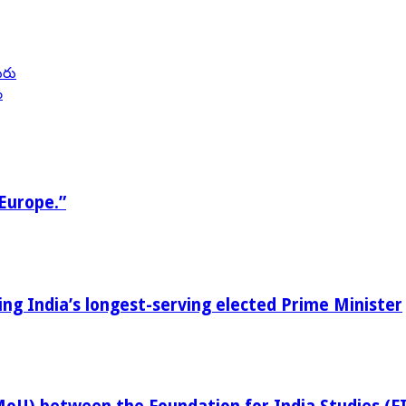
ురు
ం
Europe.”
g India’s longest-serving elected Prime Minister