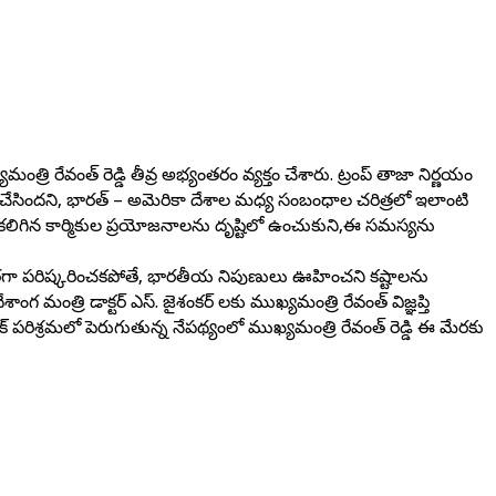
్రి రేవంత్ రెడ్డి తీవ్ర అభ్యంతరం వ్యక్తం చేశారు. ట్రంప్ తాజా నిర్ణయం
 గురి చేసిందని, భారత్ – అమెరికా దేశాల మధ్య సంబంధాల చరిత్రలో ఇలాంటి
 కలిగిన కార్మికుల ప్రయోజనాలను దృష్టిలో ఉంచుకుని,ఈ సమస్యను
 త్వరగా పరిష్కరించకపోతే, భారతీయ నిపుణులు ఊహించని కష్టాలను
గ మంత్రి డాక్టర్ ఎస్. జైశంకర్ లకు ముఖ్యమంత్రి రేవంత్ విజ్ఞప్తి
రిశ్రమలో పెరుగుతున్న నేపథ్యంలో ముఖ్యమంత్రి రేవంత్ రెడ్డి ఈ మేరకు