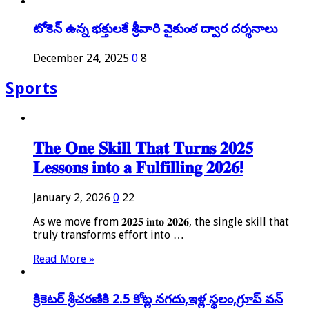
టోకెన్ ఉన్న భక్తులకే శ్రీవారి వైకుంఠ ద్వార దర్శనాలు
December 24, 2025
0
8
Sports
𝐓𝐡𝐞 𝐎𝐧𝐞 𝐒𝐤𝐢𝐥𝐥 𝐓𝐡𝐚𝐭 𝐓𝐮𝐫𝐧𝐬 𝟐𝟎𝟐𝟓
𝐋𝐞𝐬𝐬𝐨𝐧𝐬 𝐢𝐧𝐭𝐨 𝐚 𝐅𝐮𝐥𝐟𝐢𝐥𝐥𝐢𝐧𝐠 𝟐𝟎𝟐𝟔!
January 2, 2026
0
22
As we move from 𝟐𝟎𝟐𝟓 𝐢𝐧𝐭𝐨 𝟐𝟎𝟐𝟔, the single skill that
truly transforms effort into …
Read More »
క్రికెటర్ శ్రీచరణికి 2.5 కోట్ల నగదు,ఇళ్ల స్థలం,గ్రూప్ వన్