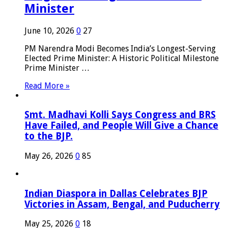
Minister
June 10, 2026
0
27
PM Narendra Modi Becomes India’s Longest-Serving
Elected Prime Minister: A Historic Political Milestone
Prime Minister …
Read More »
Smt. Madhavi Kolli Says Congress and BRS
Have Failed, and People Will Give a Chance
to the BJP.
May 26, 2026
0
85
Indian Diaspora in Dallas Celebrates BJP
Victories in Assam, Bengal, and Puducherry
May 25, 2026
0
18