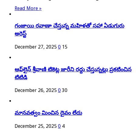
Read More »
గంజాయి రవాణా చేస్తున్న మహిళతో సహా ఏడుగురు
అరెస్ట్
December 27, 2025
0
15
ఆఫ్‌లైన్ శ్రీ‌వాణి టికెట్ల జారీని రద్దు చేస్తున్నట్లు ప్రకటించిన
టిటిడి
December 26, 2025
0
30
మానవత్వం మించిన దైవం లేదు
December 25, 2025
0
4