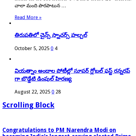
చాలా మంది పొరపాటున …
Read More »
తిరుపతిలో చైన్స్ స్నాచర్స్ హల్చల్
October 5, 2025
0
4
వియత్నాం అందాల పోటీల్లో సూపర్ గ్లోబల్ ఫస్ట్ రన్నరప్
గా బొడ్డేటి డింపుల్ హిరణ్య
August 22, 2025
0
28
Scrolling Block
Congratulations to PM Narendra Modi on