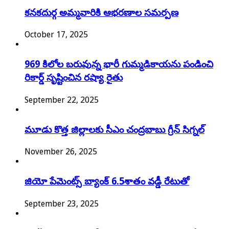
కనకదుర్గ అమ్మవారికి ఆభరణాల సమర్పణ
October 17, 2025
969 కిలోల బరువున్న భారీ గుమ్మడికాయను పండించి
రికార్డ్ సృష్టించిన రష్యా రైతు
September 22, 2025
మూడు కొత్త జిల్లాలకు సీఎం చంద్రబాబు గ్రీన్ సిగ్నల్
November 26, 2025
జియో పేమెంట్స్‌ బ్యాంక్‌ 6.5శాతం వడ్డీ రేటుతో
September 23, 2025