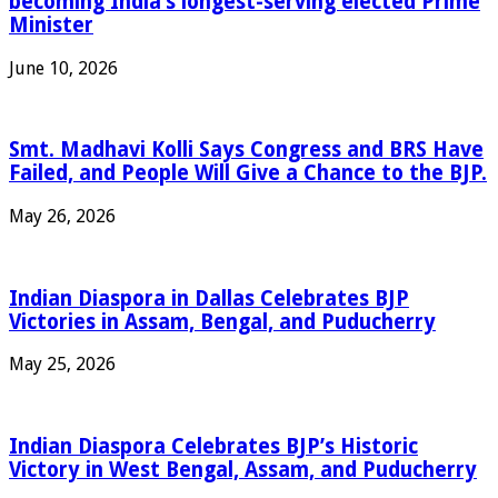
becoming India’s longest-serving elected Prime
Minister
June 10, 2026
Smt. Madhavi Kolli Says Congress and BRS Have
Failed, and People Will Give a Chance to the BJP.
May 26, 2026
Indian Diaspora in Dallas Celebrates BJP
Victories in Assam, Bengal, and Puducherry
May 25, 2026
Indian Diaspora Celebrates BJP’s Historic
Victory in West Bengal, Assam, and Puducherry