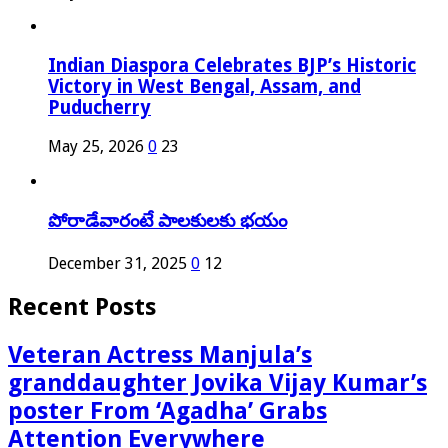
Indian Diaspora Celebrates BJP’s Historic
Victory in West Bengal, Assam, and
Puducherry
May 25, 2026
0
23
పోరాడేవారంటే పాలకులకు భయం
December 31, 2025
0
12
Recent Posts
Veteran Actress Manjula’s
granddaughter Jovika Vijay Kumar’s
poster From ‘Agadha’ Grabs
Attention Everywhere