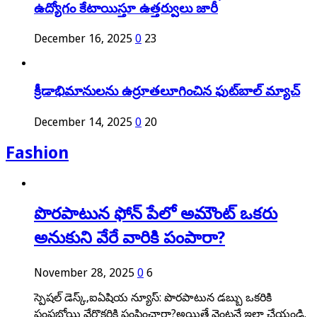
ఉద్యోగం కేటాయిస్తూ ఉత్తర్వులు జారీ
December 16, 2025
0
23
క్రీడాభిమానులను ఉర్రూతలూగించిన ఫుట్‌బాల్ మ్యాచ్‌
December 14, 2025
0
20
Fashion
పొరపాటున ఫోన్ పేలో అమౌంట్ ఒకరు
అనుకుని వేరే వారికి పంపారా?
November 28, 2025
0
6
స్పెషల్ డెస్క్,ఐఏషియ న్యూస్: పొరపాటున డబ్బు ఒకరికి
పంపబోయి వేరొకరికి పంపించారా?అయితే వెంటనే ఇలా చేయండి.