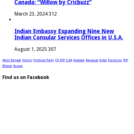
Canada: “Willow by Cricbuzz”
March 23, 2024
312
Indian Embassy Expanding Nine New
Indian Consular Services Offices in U.S.A.
August 1, 2025
307
West Bengal
Victory
Political Party
OF BJP USA
Keralam
Kanguva
India
Elections
BJP
Bharat
Assam
Find us on Facebook