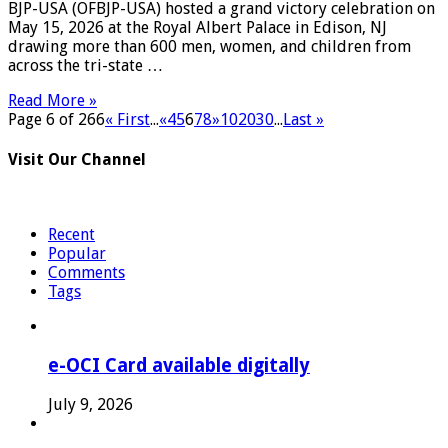
BJP-USA (OFBJP-USA) hosted a grand victory celebration on
May 15, 2026 at the Royal Albert Palace in Edison, NJ
drawing more than 600 men, women, and children from
across the tri-state …
Read More »
Page 6 of 266
« First
...
«
4
5
6
7
8
»
10
20
30
...
Last »
Visit Our Channel
Recent
Popular
Comments
Tags
e-OCI Card available digitally
July 9, 2026