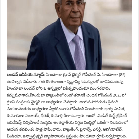
లండన్,ఐఏషియ న్యూస్:
హిందూజా గ్రూప్ ఛైర్మన్ గోపీచంద్ పి. హిందూజా (85)
తుదిశ్వాస విడిచారు. గత కొంతకాలంగా వృద్ధాప్య సమస్యలతో బాధపడుతున్న
హిందూజా లండన్ లోని ఓ ఆస్పత్రిలో చికిత్సపొందుతూ మంగళవారం
కన్నుమూశారు.హిందుజా ఫ్యామిలీలో రెండో తరానికి చెందిన గోపీచంద్ 2023లో
గ్రూప్ సంస్థలకు ఛైర్మన్ గా బాధ్యతలు చేపట్టారు. ఆయన సోదరుడు శ్రీచంద్
మరణానంతరం బాధ్యతలు స్వీకరించారు.గోపీచంద్ హిందుజాకు భార్య సునీత,
కుమారులు సంజయ్, ధీరజ్, కుమార్తె రీతా ఉన్నారు. ఇండో- మిడిల్ ఈస్ట్ ట్రేడింగ్
ఆపరేషన్స్ నిర్వహించే సంస్థను అంతర్జాతీయ దిగ్గజ సంస్థల్లో ఒకటిగా నిలపడంలో
ఆయన తనవంతు పాత్ర పోషించారు. బ్యాంకింగ్, ఫైనాన్స్, ఎనర్జీ, ఆటోమోటివ్,
మీడియా, ఇన్ఫ్రాస్ట్రక్చర్ వ్యాపారాలను ప్రస్తుతం హిందూజా గ్రూప్ నిర్వహిస్తోంది.