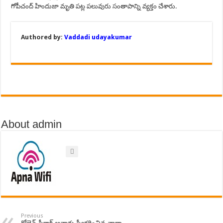
గోపీచంద్ హిందుజా మృతి పట్ల పలువురు సంతాపాన్ని వ్యక్తం చేశారు.
Authored by:
Vaddadi udayakumar
About admin
Previous
గోల్డెన్ పీకాక్ అవార్డు స్వీకరించిన నారా