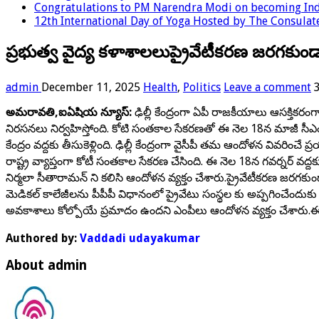
Congratulations to PM Narendra Modi on becoming Indi
12th International Day of Yoga Hosted by The Consulate
ప్రభుత్వ వైద్య కళాశాలలుప్రైవేటీకరణ జరగకుండ
admin
December 11, 2025
Health
,
Politics
Leave a comment
అమరావతి,ఐఏషియ న్యూస్:
ఢిల్లీ కేంద్రంగా ఏపీ రాజకీయాలు ఆసక్తికరం
నిరసనలు నిర్వహిస్తోంది. కోటి సంతకాల సేకరణతో ఈ నెల 18న మాజీ సీఎం జ
కేంద్రం వద్దకు తీసుకెళ్లింది. ఢిల్లీ కేంద్రంగా వైసీపీ తమ ఆందోళన వివరించే
రాష్ట్ర వ్యాప్తంగా కోటీ సంతకాల సేకరణ చేసింది. ఈ నెల 18న గవర్నర్ వద్దక
నిర్మలా సీతారామన్ ని కలిసి ఆందోళన వ్యక్తం చేశారు.ప్రైవేటీకరణ జరగకుండ
మెడికల్ కాలేజీలను పీపీపీ విధానంలో ప్రైవేటు సంస్థల కు అప్పగించేందుకు ఏపీ 
అవకాశాలు కోల్పోయే ప్రమాదం ఉందని ఎంపీలు ఆందోళన వ్యక్తం చేశారు.ఈ కార
Authored by:
Vaddadi udayakumar
About admin