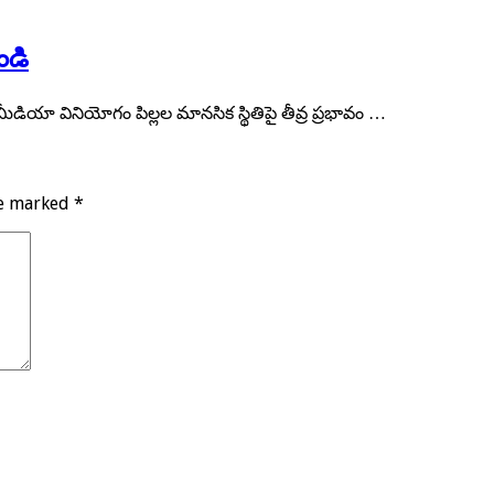
ండి
 మీడియా వినియోగం పిల్లల మానసిక స్థితిపై తీవ్ర ప్రభావం …
re marked
*