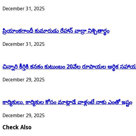
December 31, 2025
ప్రియాంకగాంధీ కుమారుడు రేహాన్ వాద్రా నిశ్చితార్థం
December 31, 2025
చిన్నారి కీర్తికి కనకం కుటుంబం 20వేల రూపాయల ఆర్థిక సహా
December 29, 2025
కార్మికులు, కార్మికుల కోసం మాట్లాడే వాళ్లంటే నాకు ఎంతో ఇష్టం
December 29, 2025
Check Also