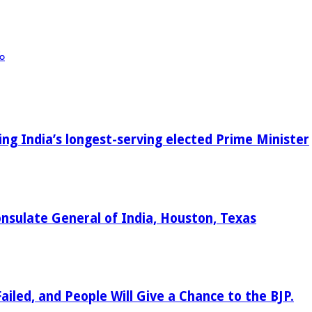
ళం
g India’s longest-serving elected Prime Minister
nsulate General of India, Houston, Texas
iled, and People Will Give a Chance to the BJP.