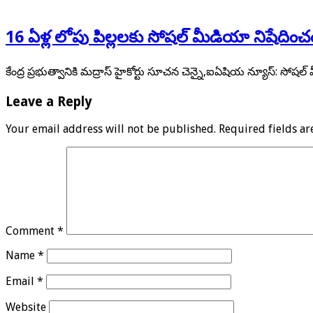
16 ఏళ్ల లోపు పిల్లలకు సోషల్ మీడియా నిషేదించ
కేంద్ర ప్రభుత్వానికి మద్రాస్ హైకోర్టు సూచన చెన్నై,ఐఏషియ న్యూస్: సోషల్
Leave a Reply
Your email address will not be published.
Required fields a
Comment
*
Name
*
Email
*
Website