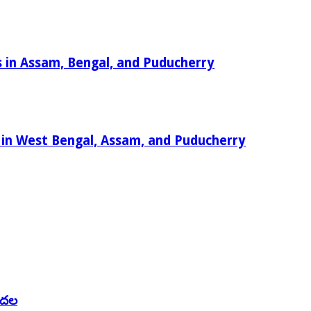
es in Assam, Bengal, and Puducherry
y in West Bengal, Assam, and Puducherry
డుదల