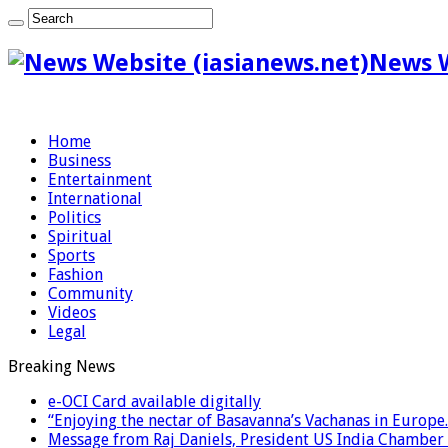
News W
Home
Business
Entertainment
International
Politics
Spiritual
Sports
Fashion
Community
Videos
Legal
Breaking News
e-OCI Card available digitally
“Enjoying the nectar of Basavanna’s Vachanas in Europe.
Message from Raj Daniels, President US India Chamber