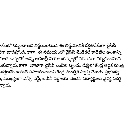
లో నిర్మించాలని నిర్ణయించింది. ఈ నిర్ణయానికి వ్యతిరేకంగా వైసీపీ
దిగా వాదిస్తోంది. కాగా, ఈ సమయంలో వైసీపీ మెడికల్ కాలేజీల అంశాన్ని
ేసింది. ఇప్పటికే అన్ని అసెంబ్లీ నియోజకవర్గాల్లో నిరసనలు నిర్వహించింది.
న్నారు. కాగా, తాజాగా వైసీపీ ఎంపీల బృందం ఢిల్లీలో కేంద్ర ఆర్థిక మంత్రి
షణమే ఆపాలే సహకరించాలని కేంద్ర మంత్రికి విజ్ఞప్తి చేశారు. ప్రభుత్వ
 ముఖ్యంగా ఎస్సీ, ఎస్టీ, ఓబీసీ వర్గాలకు చెందిన విద్యార్థులు వైద్య విద్య
్నారు.