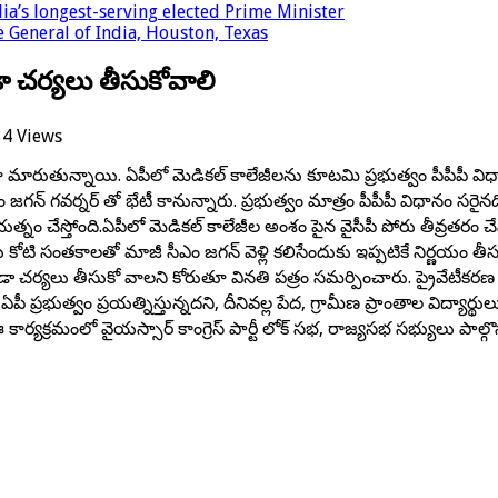
a’s longest-serving elected Prime Minister
 General of India, Houston, Texas
ా చర్యలు తీసుకోవాలి
34 Views
గా మారుతున్నాయి. ఏపీలో మెడికల్ కాలేజీలను కూటమి ప్రభుత్వం పీపీపీ విధానం
గన్ గవర్నర్ తో భేటీ కానున్నారు. ప్రభుత్వం మాత్రం పీపీపీ విధానం సరైన
 ప్రయత్నం చేస్తోంది.ఏపీలో మెడికల్ కాలేజీల అంశం పైన వైసీపీ పోరు తీవ్రతరం చ
ు కోటి సంతకాలతో మాజీ సీఎం జగన్ వెళ్లి కలిసేందుకు ఇప్పటికే నిర్ణయం తీసుకు
ా చర్యలు తీసుకో వాలని కోరుతూ వినతి పత్రం సమర్పించారు. ప్రైవేటీకరణ తక్
ప్రభుత్వం ప్రయత్నిస్తున్నదని, దీనివల్ల పేద, గ్రామీణ ప్రాంతాల విద్యార్థులు,
్యక్రమంలో వైయస్సార్ కాంగ్రెస్ పార్టీ లోక్ సభ, రాజ్యసభ సభ్యులు పాల్గొన