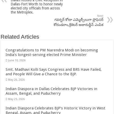
Dallas-Fort Worth to honor newly
elected city officials from across
the Metroplex.
Next
గవర్నర్ కోటా ఎమ్మెల్సీలుగా ప్రొఫెసర్
కోదండరాం,క్రికెటర్ అజారుద్దీన్ ఎంపిక
Related Articles
Congratulations to PM Narendra Modi on becoming
India’s longest-serving elected Prime Minister
June 10, 2026
Smt. Madhavi Kolli Says Congress and BRS Have Failed,
and People Will Give a Chance to the BJP.
May 26, 2026
Indian Diaspora in Dallas Celebrates BJP Victories in
Assam, Bengal, and Puducherry
May 25, 2026
Indian Diaspora Celebrates BJP’s Historic Victory in West
Bengal, Assam, and Puducherry