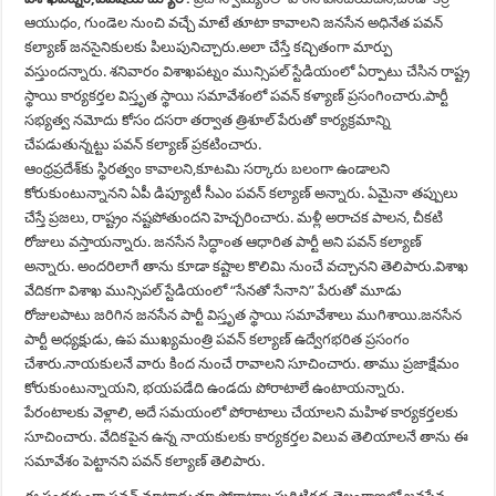
ఆయుధం, గుండెల నుంచి వచ్చే మాటే తూటా కావాలని జనసేన అధినేత పవన్‌
కల్యాణ్‌ జనసైనికులకు పిలుపునిచ్చారు.అలా చేస్తే కచ్చితంగా మార్పు
వస్తుందన్నారు. శనివారం విశాఖపట్నం మున్సిపల్ స్టేడియంలో ఏర్పాటు చేసిన రాష్ట్ర
స్థాయి కార్యకర్తల విస్తృత స్థాయి సమావేశంలో పవన్ కళ్యాణ్ ప్రసంగించారు.పార్టీ
సభ్యత్వ నమోదు కోసం దసరా తర్వాత త్రిశూల్‌ పేరుతో కార్యక్రమాన్ని
చేపడుతున్నట్టు పవన్ కల్యాణ్ ప్రకటించారు.
ఆంధ్రప్రదేశ్‌కు స్థిరత్వం కావాలని,కూటమి సర్కారు బలంగా ఉండాలని
కోరుకుంటున్నానని ఏపీ డిప్యూటీ సీఎం పవన్‌ కల్యాణ్‌ అన్నారు. ఏమైనా తప్పులు
చేస్తే ప్రజలు, రాష్ట్రం నష్టపోతుందని హెచ్చరించారు. మళ్లీ అరాచక పాలన, చీకటి
రోజులు వస్తాయన్నారు. జనసేన సిద్ధాంత ఆధారిత పార్టీ అని పవన్ కల్యాణ్
అన్నారు. అందరిలాగే తాను కూడా కష్టాల కొలిమి నుంచే వచ్చానని తెలిపారు.విశాఖ
వేదికగా విశాఖ మున్సిపల్‌ స్టేడియంలో “సేనతో సేనాని” పేరుతో మూడు
రోజులపాటు జరిగిన జనసేన పార్టీ విస్తృత స్థాయి సమావేశాలు ముగిశాయి.జనసేన
పార్టీ అధ్యక్షుడు, ఉప ముఖ్యమంత్రి పవన్‌ కల్యాణ్‌ ఉద్వేగభరిత ప్రసంగం
చేశారు.నాయకులనే వారు కింద నుంచే రావాలని సూచించారు. తాము ప్రజాక్షేమం
కోరుకుంటున్నాయని, భయపడేది ఉండదు పోరాటాలే ఉంటాయన్నారు.
పేరంటాలకు వెళ్లాలి, అదే సమయంలో పోరాటాలు చేయాలని మహిళ కార్యకర్తలకు
సూచించారు. వేదికపైన ఉన్న నాయకులకు కార్యకర్తల విలువ తెలియాలనే తాను ఈ
సమావేశం పెట్టానని పవన్ కల్యాణ్ తెలిపారు.