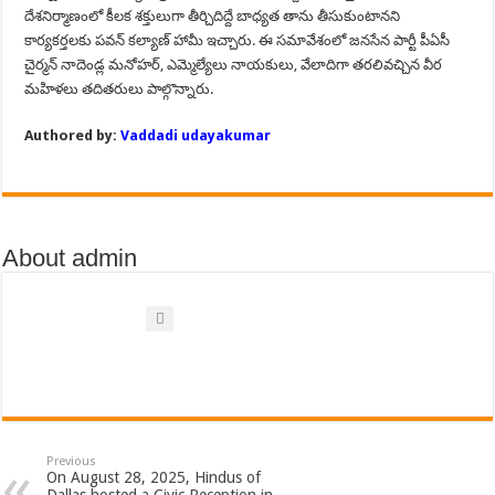
దేశనిర్మాణంలో కీలక శక్తులుగా తీర్చిదిద్దే బాధ్యత తాను తీసుకుంటానని
కార్యకర్తలకు పవన్ కల్యాణ్ హామీ ఇచ్చారు. ఈ సమావేశంలో జనసేన పార్టీ పీఏసీ
చైర్మన్ నాదెండ్ల మనోహర్, ఎమ్మెల్యేలు నాయకులు, వేలాదిగా తరలివచ్చిన వీర
మహిళలు తదితరులు పాల్గొన్నారు.
Authored by:
Vaddadi udayakumar
About admin
Previous
On August 28, 2025, Hindus of
Dallas hosted a Civic Reception in