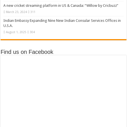
A new cricket streaming platform in US & Canada: “Willow by Cricbuzz”
March 23, 2024
311
Indian Embassy Expanding Nine New Indian Consular Services Offices in
U.S.A.
August 1, 2025
304
Find us on Facebook