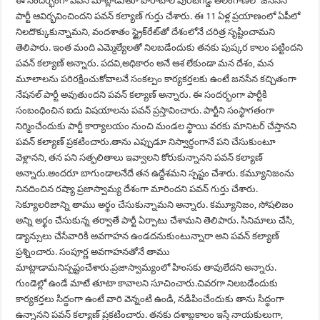
ఈ సందర్భంగా పవన్ మాట్లాడుతూ పోరాటాల పురిటిగడ్డ తెలంగాణలో జనసేన
పార్టీ ఆవిర్భవించిందని పవన్ కల్యాణ్ గుర్తు చేశారు. ఈ 11 ఏళ్ల ప్రయాణంలో ఏపీలో
నిలదొక్కుకున్నామని, వందశాతం స్ట్రైక్‌రేట్‌తో దేశంలోనే చరిత్ర సృష్టించామని
తెలిపారు. ఇంత మంది ఎమ్మెల్యేలతో నిలబడేందుకు తనకు పుష్కర కాలం పట్టిందని
పవన్ కల్యాణ్ అన్నారు. పదవి,అధికారం అనే ఆశ లేకుండా మన దేశం, మన
మూలాలను పరిరక్షించుకోవాలనే సంకల్పం కార్యకర్తలకు ఉంటే జనసేన కచ్చితంగా
నేషనల్‌ పార్టీ అవుతుందని పవన్‌ కల్యాణ్‌ అన్నారు. ఈ సందర్భంగా పార్టీకి
సంబంధించిన ఐదు విషయాలను పవన్ ప్రస్తావించారు. పార్టీని సంస్థాగతంగా
నిర్మించేందుకు పార్టీ కార్యాలయం నుంచి మండల స్థాయి వరకు మానిటర్ చేస్తానని
పవన్‌ కల్యాణ్ ప్రకటించారు.తాను ఎప్పుడూ నిస్వార్థంగానే పని చేసుకుంటూ
వెళ్లానని, తన పని సత్ఫలితాలు ఇవ్వాలని కోరుకున్నానని పవన్ కల్యాణ్
అన్నారు.అందరూ బాగుండాలనేదే తన ఉద్దేశమని స్పష్టం చేశారు. కమ్యూనిజంను
నినదించిన రష్యా ప్రజాస్వామ్య దేశంగా మారిందని పవన్ గుర్తు చేశారు.
సెక్యూలరిజాన్ని తాము అర్థం చేసుకున్నామని అన్నారు. కమ్యూనిజం, సోషలిజం
అన్ని అర్థం చేసుకున్న తర్వాతే పార్టీ ఏర్పాటు చేశామని తెలిపారు. సినిమాలు చేసి,
డ్యాన్సులు చేసేవారికి అవగాహన ఉండదనుకుంటున్నారా అని పవన్ కల్యాణ్
ప్రశ్నించారు. సంపూర్ణ అవగాహనతోనే తాము
మాట్లాడామనిస్పష్టంచేశారు.ప్రజాస్వామ్యంలో హింసకు తావులేదని అన్నారు.
గుండెల్లో ఉండే మాటే తూటా కావాలని సూచించారు.చివరగా నిలబడేందుకు
కార్యకర్తలు సిద్ధంగా ఉంటే వారి వెన్నంటి ఉండి, నడిపించేందుకు తాను సిద్ధంగా
ఉన్నానని పవన్ కల్యాణ్‌ ప్రకటించారు. తనకు దశాబ్దకాలం ఇస్తే నాయకులుగా,