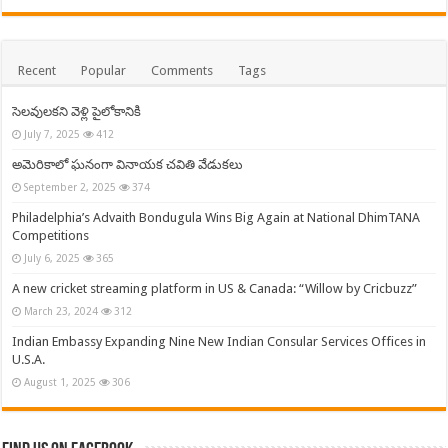
Recent
Popular
Comments
Tags
సెలవులకని వెళ్లి పైలోకానికి
July 7, 2025
412
అమెరికాలో ఘనంగా వినాయక చవితి వేడుకలు
September 2, 2025
374
Philadelphia’s Advaith Bondugula Wins Big Again at National DhimTANA
Competitions
July 6, 2025
365
A new cricket streaming platform in US & Canada: “Willow by Cricbuzz”
March 23, 2024
312
Indian Embassy Expanding Nine New Indian Consular Services Offices in
U.S.A.
August 1, 2025
306