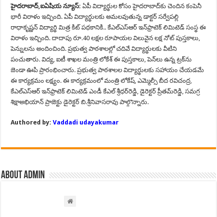
హైదరాబాద్,ఐఏషియ న్యూస్:
ఏపీ విద్యార్థుల కోసం హైదరాబాద్‌కు చెందిన కంపెనీ
భారీ విరాళం ఇచ్చింది. ఏపీ విద్యార్థులకు అమలవుతున్న డాక్టర్‌ సర్వేపల్లి
రాధాకృష్ణన్‌ విద్యార్థి మిత్ర కిట్‌ పథకానికి.. కేఎల్‌ఎస్‌ఆర్‌ ఇన్‌ఫ్రాటెక్‌ లిమిటెడ్‌ సంస్థ ఈ
విరాళం ఇచ్చింది. దాదాపు రూ.40 లక్షల రూపాయల విలువైన లక్ష నోట్‌ పుస్తకాలు,
పెన్నులను అందించింది. ప్రభుత్వ పాఠశాలల్లో చదివే విద్యార్థులకు వీటిని
పంచుతారు. విద్య, ఐటీ శాఖల మంత్రి లోకేశ్‌ ఈ పుస్తకాలు, పెన్‌లు ఉన్న ట్రక్‌ను
జెండా ఊపి ప్రారంభించారు. ప్రభుత్వ పాఠశాలల విద్యార్థులకు సహాయం చేయడమే
ఈ కార్యక్రమం లక్ష్యం. ఈ కార్యక్రమంలో మంత్రి లోకేష్, ఎమ్మెల్సీ బీద రవిచంద్ర,
కేఎల్‌ఎస్‌ఆర్‌ ఇన్‌ఫ్రాటెక్‌ లిమిటెడ్‌ ఎండీ కేఎల్‌ శ్రీధర్‌రెడ్డి, డైరెక్టర్‌ ప్రీతమ్‌రెడ్డి, సమగ్ర
శిక్షాఅభియాన్‌ ప్రాజెక్టు డైరెక్టర్‌ బి.శ్రీనివాసరావు పాల్గొన్నారు.
Authored by:
Vaddadi udayakumar
About admin