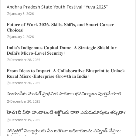
Andhra Pradesh State Youth Festival “Yuva 2025”
January 3, 2026
𝐅𝐮𝐭𝐮𝐫𝐞 𝐨𝐟 𝐖𝐨𝐫𝐤 𝟐𝟎𝟐𝟔: 𝐒𝐤𝐢𝐥𝐥𝐬, 𝐒𝐡𝐢𝐟𝐭𝐬, 𝐚𝐧𝐝 𝐒𝐦𝐚𝐫𝐭 𝐂𝐚𝐫𝐞𝐞𝐫
𝐂𝐡𝐨𝐢𝐜𝐞𝐬!
January 2, 2026
𝐈𝐧𝐝𝐢𝐚’𝐬 𝐈𝐧𝐝𝐢𝐠𝐞𝐧𝐨𝐮𝐬 𝐂𝐚𝐩𝐢𝐭𝐚𝐥 𝐃𝐨𝐦𝐞: 𝐀 𝐒𝐭𝐫𝐚𝐭𝐞𝐠𝐢𝐜 𝐒𝐡𝐢𝐞𝐥𝐝 𝐟𝐨𝐫
𝐃𝐞𝐥𝐡𝐢’𝐬 𝐌𝐢𝐜𝐫𝐨-𝐋𝐞𝐯𝐞𝐥 𝐒𝐞𝐜𝐮𝐫𝐢𝐭𝐲!
December 28, 2025
𝐅𝐫𝐨𝐦 𝐈𝐝𝐞𝐚𝐬 𝐭𝐨 𝐈𝐦𝐩𝐚𝐜𝐭: 𝐀 𝐂𝐨𝐥𝐥𝐚𝐛𝐨𝐫𝐚𝐭𝐢𝐯𝐞 𝐁𝐥𝐮𝐞𝐩𝐫𝐢𝐧𝐭 𝐭𝐨 𝐔𝐧𝐥𝐨𝐜𝐤
𝐑𝐮𝐫𝐚𝐥 𝐌𝐢𝐜𝐫𝐨-𝐄𝐧𝐭𝐞𝐫𝐩𝐫𝐢𝐬𝐞 𝐆𝐫𝐨𝐰𝐭𝐡 𝐢𝐧 𝐈𝐧𝐝𝐢𝐚!
December 26, 2025
హుకుంపేట మోడల్ ప్రాథమిక పాఠశాల భవనిర్మాణం పూర్తిచేయాలి
December 20, 2025
హెచ్‌1బీ వీసా పొందాలంటే అక్టోబరు దాకా ఎదురుచూపులు తప్పవా?
December 19, 2025
హాస్టళ్లలో విద్యార్థులకు ఏం జరిగినా అధికారులను సస్పెండ్ చేస్తాం: