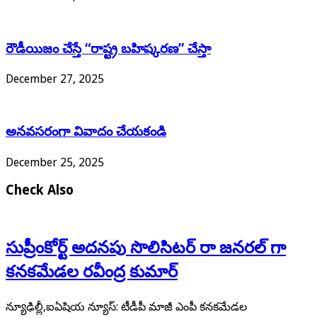
రౌడీయిజం చేస్తే “రాష్ట్ర బహిష్కరణ” చేస్తా
December 27, 2025
అనవసరంగా వివాదం చేయకండి
December 25, 2025
Check Also
సుప్రీంకోర్ట్ అదనపు సొలిసిటర్ రా జనరల్ గా
కనకమేడల రవీంద్ర కుమార్
న్యూఢిల్లీ,ఐఏషియ న్యూస్: టీడీపీ మాజీ ఎంపీ కనకమేడల