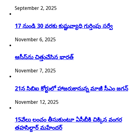
September 2, 2025
17 నుండి 30 వరకు కుష్టువ్యాధి గుర్తింపు సర్వే
November 6, 2025
ఆసీస్‌ను చిత్తుచేసిన భారత్‌
November 7, 2025
21న సిబిఐ కోర్టులో హాజరుకానున్న మాజీ సీఎం జగన్
November 12, 2025
15వేలు లంచం తీసుకుంటూ ఏసీబీకి చిక్కిన వంగర
తహసిల్దార్ మహేందర్