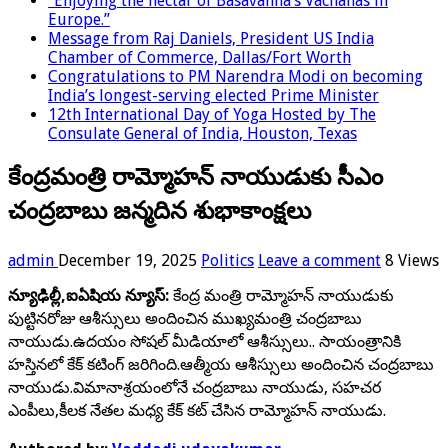
“Enjoying the nectar of Basavanna’s Vachanas in
Europe.”
Message from Raj Daniels, President US India
Chamber of Commerce, Dallas/Fort Worth
Congratulations to PM Narendra Modi on becoming
India’s longest-serving elected Prime Minister
12th International Day of Yoga Hosted by The
Consulate General of India, Houston, Texas
కేంద్రమంత్రి రామ్మోహన్ నాయుడుకు సీఎం
చంద్రబాబు జన్మదిన శుభాకాంక్షలు
admin
December 19, 2025
Politics
Leave a comment
8 Views
న్యూఢిల్లీ,ఐఏషియ న్యూస్:
కేంద్ర మంత్రి రామ్మోహన్ నాయుడుకు
పుట్టినరోజు ఆశీస్సులు అందించిన ముఖ్యమంత్రి చంద్రబాబు
నాయుడు.ఉదయం సోషల్ మీడియాలో ఆశీస్సులు.. సాయంత్రానికి
హస్తినలో కేక్ కటింగ్ జరిగింది.ఆత్మీయ ఆశీస్సులు అందించిన చంద్రబాబు
నాయుడు.విమానాశ్రయంలోనే చంద్రబాబు నాయుడు, సహచర
ఎంపీలు,కీలక నేతల మధ్య కేక్ కట్ చేసిన రామ్మోహన్ నాయుడు.