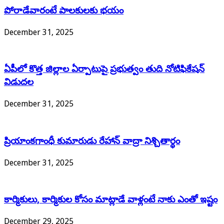
పోరాడేవారంటే పాలకులకు భయం
December 31, 2025
ఏపీలో కొత్త జిల్లాల ఏర్పాటుపై ప్రభుత్వం తుది నోటిఫికేషన్
విడుదల
December 31, 2025
ప్రియాంకగాంధీ కుమారుడు రేహాన్ వాద్రా నిశ్చితార్థం
December 31, 2025
కార్మికులు, కార్మికుల కోసం మాట్లాడే వాళ్లంటే నాకు ఎంతో ఇష్టం
December 29, 2025