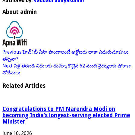
Authored by:
Vaddadi udayakumar
About admin
Previous
హెచ్‌1బీ వీసా పొందాలంటే అక్టోబరు దాకా ఎదురుచూపులు
తప్పవా?
Next
ఏళ్ల తరబడి విధులకు డుమ్మా కొట్టిన 62 మంది వైద్యులకు షోకాజు
నోటీసులు
Related Articles
Congratulations to PM Narendra Modi on
becoming India’s longest-serving elected Prime
Minister
June 10, 2026