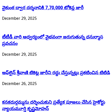
వైకుంఠ ద్వార దర్శనానికి 7,70,000 టోకెన్ల జారీ
December 29, 2025
టీటీడీ వారి ఆధ్వర్యంలో వైభవంగా జరుగుతున్న ధనుర్మాస
ప్రవచనం
December 29, 2025
ఆఫ్‌లైన్ శ్రీ‌వాణి టికెట్ల జారీని రద్దు చేస్తున్నట్లు ప్రకటించిన టిటిడి
December 26, 2025
కనకదుర్గమ్మను దర్శించుకుని ప్రత్యేక పూజలు చేసిన హైకోర్టు
న్యాయమూర్తి కృష్ణమోహన్