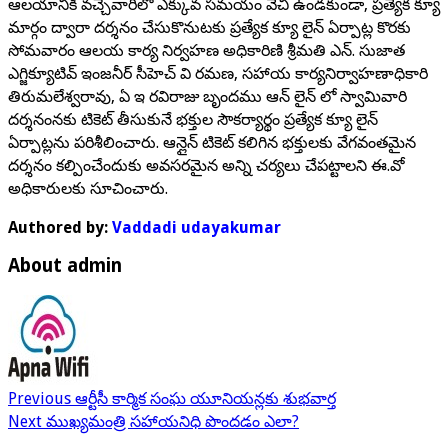
ఆలయానికి వచ్చేవారిలో ఎక్కువ సమయం వేచి ఉండకుండా, ప్రత్యేక క్యూ
మార్గం ద్వారా దర్శనం చేసుకొనుటకు ప్రత్యేక క్యూ లైన్ ఏర్పాట్ల కొరకు
సోమవారం ఆలయ కార్య నిర్వహణ అధికారిణి శ్రీమతి ఎన్. సుజాత
ఎగ్జిక్యూటివ్ ఇంజనీర్ సీహెచ్ వి రమణ, సహాయ కార్యనిర్వాహణాధికారి
తిరుమలేశ్వరావు, ఏ ఇ రవిరాజు బృందము ఆన్ లైన్ లో స్వామివారి
దర్శనంనకు టికెట్ తీసుకునే భక్తుల సౌకర్యార్థం ప్రత్యేక క్యూ లైన్
ఏర్పాట్లను పరిశీలించారు. ఆన్లైన్ టికెట్ కలిగిన భక్తులకు వేగవంతమైన
దర్శనం కల్పించేందుకు అవసరమైన అన్ని చర్యలు చేపట్టాలని ఈ.వో
అధికారులకు సూచించారు.
Authored by:
Vaddadi udayakumar
About admin
Previous
ఆర్టీసీ కార్మిక సంఘ యూనియన్లకు శుభవార్త
Next
ముఖ్యమంత్రి సహాయనిధి పొందడం ఎలా?