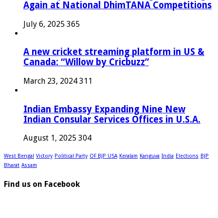
Again at National DhimTANA Competitions
July 6, 2025
365
A new cricket streaming platform in US &
Canada: “Willow by Cricbuzz”
March 23, 2024
311
Indian Embassy Expanding Nine New
Indian Consular Services Offices in U.S.A.
August 1, 2025
304
West Bengal
Victory
Political Party
OF BJP USA
Keralam
Kanguva
India
Elections
BJP
Bharat
Assam
Find us on Facebook