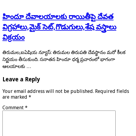
హిందూ దేవాలయాలకు రాయితీపై దేవత
విగ్రహాలు,మైక్ సెట్,గొడుగులు,శేష వస్త్రాలు
విక్రయం
తిరుమల,ఐఏషియ న్యూస్: తిరుమల తిరుపతి దేవస్థానం మరో కీలక
నిర్ణయం తీసుకుంది. సనాతన హిందూ ధర్మ ప్రచారంలో భాగంగా
ఆలయాలకు …
Leave a Reply
Your email address will not be published.
Required fields
are marked
*
Comment
*