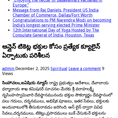
“Enjoying the nectar of Basavanna’s Vachanas in
Europe.”
Message from Raj Daniels, President US India
Chamber of Commerce, Dallas/Fort Worth
Congratulations to PM Narendra Modi on becoming
India’s longest-serving elected Prime Minister
12th International Day of Yoga Hosted by The
Consulate General of India, Houston, Texas
ఆన్లైన్ టికెట్ల భక్తుల కోసం ప్రత్యేక క్యూలైన్
ఏర్పాటుకు పరిశీలన
admin
December 2, 2025
Spiritual
Leave a comment
9
Views
సింహాచలం,ఐఏషియ న్యూస్:
రాష్ట్ర ప్రభుత్వం ఆదేశాలు, దేవాదాయ
ధర్మాదాయ శాఖ కమిషనర్ సూచనల మేరకు శ్రీ వరాహలక్ష్మీ
నృసింహస్వామివారి దేవస్థానమునందు భక్తుల సౌకర్యార్థం దేవస్థానంలో
పలు గదులు, దర్శనములు, అభిషేక పూజలు, ఇతర సేవలు, భక్తులకు
అందుబాటులోకి తీసుకురావడం జరిగింది. ఆన్ లైన్ ద్వారా వివిధ
సేవలు,దర్శనములు, టికెట్లు,ప్రసాదములు బుక్ చేసుకునే భక్తులను