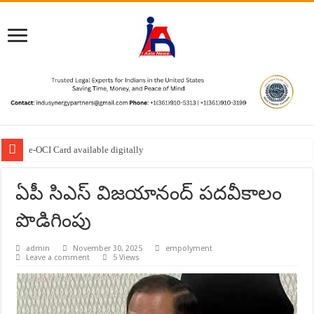
e-OCI Card available digitally
ఏపీ సిఎస్ విజయానంద్ పదవీకాలం
పొడిగింపు
admin
November 30, 2025
empolyment
Leave a comment
5 Views