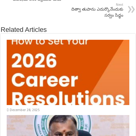
Next
దిత్వా తుపాను ఎదుర్కొనేందుకు
సర్వం సిద్ధం
Related Articles
December 28, 2025