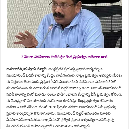
3 నెలలు పదవీకాలం పొడిగిస్తూ కేంద్ర ప్రభుత్వం ఆదేశాలు జారీ
అమరావతి,ఐఏషియ న్యూస్:
ఆంధ్రప్రదేశ్ ప్రభుత్వ ప్రధాన కార్యదర్శి కె.
విజయానంద్ పదవీ కాలాన్ని కేంద్రం పొడిగించింది. రాష్ట్ర ప్రభుత్వం అభ్యర్థన మేరకు
ఈ నిర్ణయం తీసుకుంది. ప్రస్తుత సీఎస్ విజయానంద్ పదవీకాలం నవంబర్ 30తో
ముగియనుంది.ఈ నెలాఖరున ఆయన రిటైర్ కావాల్సి ఉంది. అయితే విజయానంద్
పదవీ కాలాన్ని మరో మూడు నెలలు పొడిగించాలని కేంద్రాన్ని ఏపీ ప్రభుత్వం కోరింది.
ఈ నేపథ్యంలో విజయానంద్ పదవీకాలం పొడిగిస్తూ కేంద్ర ప్రభుత్వం శనివారం
ఆదేశాలు జారీ చేసింది. దీంతో 2026 ఫిబ్రవరి వరకూ విజయానంద్ ఏపీ ప్రభుత్వ
ప్రధాన కార్యదర్శిగా కొనసాగుతారు. విజయానంద్ రిటైర్ అనంతరం నూతన
సీఎస్‌గా ఏపీ జలవనరుల శాఖ,సీఎంవో ప్రత్యేక ప్రధాన కార్యదర్శిగా పనిచేస్తున్న
సీనియర్ ఐఏఎస్ జి.సాయిప్రసాద్‌ నియమితులు కానున్నారు.