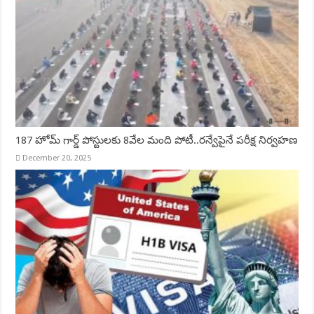
187 హోమ్ గార్డ్ పోస్టులకు 8వేల మంది పోటీ..రన్వేపైనే పరీక్ష నిర్వహణ
December 20, 2025