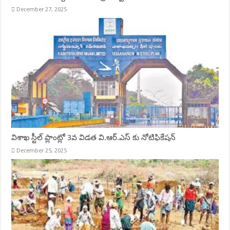
December 27, 2025
విశాఖ స్టీల్ ప్లాంట్లో 3వ విడత వి.ఆర్.ఎస్ కు నోటిఫికేషన్
December 25, 2025