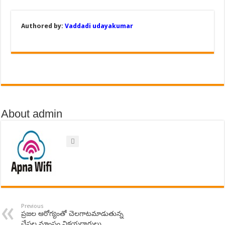
Authored by:
Vaddadi udayakumar
About admin
Previous
ప్రజల ఆరోగ్యంతో చెలగాటమాడుతున్న
చేపల,మాంసం విక్రయదారులు