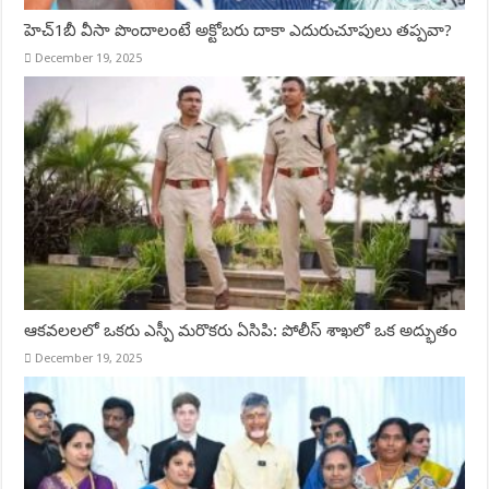
హెచ్‌1బీ వీసా పొందాలంటే అక్టోబరు దాకా ఎదురుచూపులు తప్పవా?
December 19, 2025
ఆకవలలలో ఒకరు ఎస్పీ మరొకరు ఏసిపి: పోలీస్ శాఖలో ఒక అద్భుతం
December 19, 2025