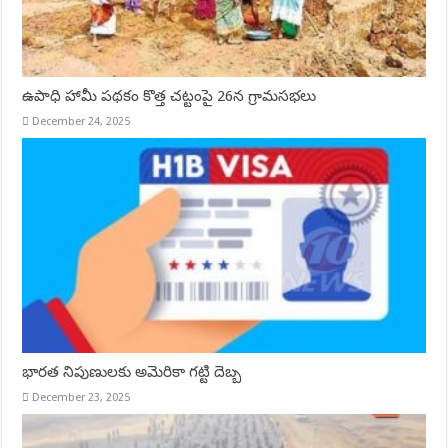
ఉపాధి హామీ పథకం కొత్త చట్టంపై 26న గ్రామసభలు
December 24, 2025
భారత నిపుణులకు అమెరికా గట్టి దెబ్బ
December 23, 2025