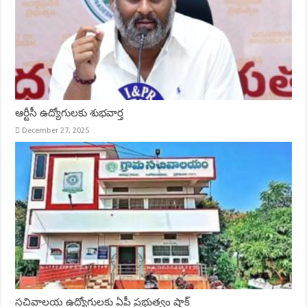
ఆర్టీసీ ఉద్యోగులకు శుభవార్త
December 27, 2025
సచివాలయ ఉద్యోగులకు ఏపీ ప్రభుత్వం షాక్