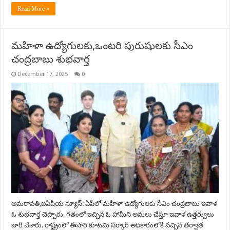
Read More »
మహిళా ఉద్యోగులకు,ఒంటరి పురుషులకు సీఎం
చంద్రబాబు శుభవార్త
December 17, 2025
0
అమరావతి,ఐఏషియ న్యూస్: ఏపీలో మహిళా ఉద్యోగులకు సీఎం చంద్రబాబు ఇవాళ
ఓ శుభవార్త చెప్పారు. గతంలో ఇచ్చిన ఓ హామీని అమలు చేస్తూ ఇవాళ ఉత్తర్వులు
జారీ చేశారు. రాష్ట్రంలో ఈసారి కూటమి సర్కార్ అధికారంలోకి వచ్చిన తర్వాత