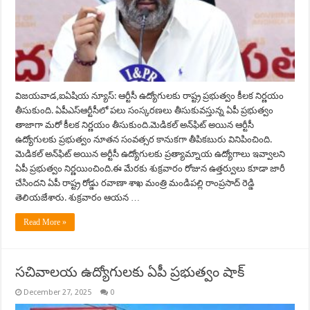
విజయవాడ,ఐఏషియ న్యూస్: ఆర్టీసీ ఉద్యోగులకు రాష్ట్ర ప్రభుత్వం కీలక నిర్ణయం
తీసుకుంది. ఏపీఎస్ఆర్టీసీలో పలు సంస్కరణలు తీసుకువస్తున్న ఏపీ ప్రభుత్వం
తాజాగా మరో కీలక నిర్ణయం తీసుకుంది.మెడికల్ అన్‌ఫిట్ అయిన ఆర్టీసీ
ఉద్యోగులకు ప్రభుత్వం నూతన సంవత్సర కానుకగా తీపికబురు వినిపించింది.
మెడికల్ అన్‌ఫిట్ అయిన అర్టీసీ ఉద్యోగులకు ప్రత్యామ్నాయ ఉద్యోగాలు ఇవ్వాలని
ఏపీ ప్రభుత్వం నిర్ణయించింది.ఈ మేరకు శుక్రవారం రోజున ఉత్తర్వులు కూడా జారీ
చేసిందని ఏపీ రాష్ట్ర రోడ్డు రవాణా శాఖ మంత్రి మండిపల్లి రాంప్రసాద్ రెడ్డి
తెలియజేశారు. శుక్రవారం ఆయన …
Read More »
సచివాలయ ఉద్యోగులకు ఏపీ ప్రభుత్వం షాక్
December 27, 2025
0