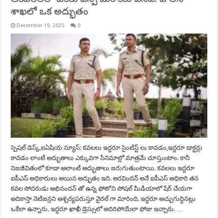
శాఖలో ఒక అద్భుతం
December 19, 2025
0
స్పెషల్ డెస్క్,ఐఏషియ న్యూస్: కవలలు ఇద్దరూ సైంటిస్ట్ లు కావడం,ఇద్దరూ డాక్టర్లు
కావడం లాంటి అద్భుతాలు ఎక్కువగా సినిమాల్లో మాత్రమే చూస్తుంటాం. కానీ
నిజజీవితంలో కూడా అలాంటి అద్భుతాలు జరుగుతుంటాయి. కవలలు ఇద్దరూ
ఐపీఎస్ అధికారులు అయిన అద్భుతం ఇది. అరవిందన్ అనే ఐపీఎస్ అధికారి తన
కవల సోదరుడు అభినందన్ తో ఉన్న ఫోటోని సోషల్ మీడియాలో షేర్ చేయగా
అదికాస్తా నెటిజన్లని ఆశ్చర్యపరుస్తూ వైరల్ గా మారింది. ఇద్దరూ అచ్చుగుద్దినట్లు
ఒకేలా ఉన్నారు. ఇద్దరూ ఖాఖీ డ్రెస్సులో అదిరిపోయేలా ఫోజు ఇచ్చారు. …