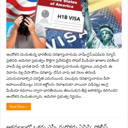
ఆందోళన చెందుతున్న భారతీయ దరఖాస్తుదారుడు వాషింగ్టన్,ఐఏషియ న్యూస్
ప్రతినిధి: అమెరికా ప్రభుత్వం కొత్తగా ప్రవేశపెట్టిన సోషల్ మీడియా ఖాతాల పరిశీలన
పాలసీ వల్ల భారత హెచ్‌-1బీ వీసా దరఖాస్తుదారులకు కష్టకాలం ఎదురైంది. ఈ
విధానం వల్ల వీసా కోసం దరఖాస్తు చేసిన వారు ఇక నెలల తరబడి
ఎదురుచూడాల్సిన పరిస్థితి ఎదురయింది. పలువురు దరఖాస్తుదారుల వీసా
అపాయింట్‌మెంట్లు 2026 అక్టోబరు నెలాఖరుకూ వాయిదా పడినట్లు ఆంగ్ల
మీడియా కథనాలు ద్వారా భారతీయులు తెలుసుకుని తీవ్ర అసౌకర్యం కలిగిందని
ఆందోళన చెందుతున్నారు. అమెరికా ప్రభుత్వ నిర్ణయం …
Read More »
ఆకవలలలో ఒకరు ఎస్పీ మరొకరు ఏసిపి: పోలీస్