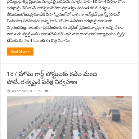
వైద్యులపై తీవ్ర ప్రభావం న్యూఢిల్లీ,ఐఏషియ న్యూస్: హెచ్‌-1బీ,హె-4 వీసాల కోసం
దరఖాస్తు చేసుకునే వారిపై అమెరికా ప్రభుత్వం మరింత కఠిన చర్యలు
తీసుకుంటోంది.ప్రామాణిక వీసా స్క్రీనింగ్‌లో భాగంగా ఆన్‌లైన్ ప్రెజెన్స్ (సోషల్
మీడియా) పరిశీలనను అన్ని హెచ్‌-1బీ,హె-4 వీసాల దరఖాస్తుదారులకు
విస్తరించినట్లు అమెరికా ప్రకటించింది. ఈ వెట్టింగ్ ప్రపంచవ్యాప్తంగా అన్ని దేశాల
పౌరుల‌కు వర్తిస్తుందని భారతదేశంలోని అమెరికా రాయబార కార్యాలయం స్పష్టం
చేసింది.ఈ నెల‌ 15 నుంచి ఈ కొత్త విధానం …
Read More »
187 హోమ్ గార్డ్ పోస్టులకు 8వేల మంది
పోటీ..రన్వేపైనే పరీక్ష నిర్వహణ
December 20, 2025
0