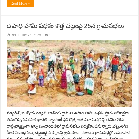
Read More »
ఉపాధి హామీ పథకం కొత్త చట్టంపై 26న గ్రామసభలు
December 24, 2025
0
న్యూఢిల్లీ,ఐఏషియ న్యూస్: జాతీయ గ్రామీణ ఉపాధి హామీ పథకం స్థానంలో కొత్తగా
తీసుకొచ్చిన వికసిత భారత్-గ్యారంటీ ఫర్ రోజ్ర్, ఆజీ వికా మిషన్ పై ఈనెల 26న
రాష్ట్రవ్యాప్తంగా అన్ని పంచాయతీల్లో గ్రామసభలు నిర్వహించనున్నారు.చట్టంలోని
కీలక నిబంధనలు, చట్టబద్ధ హక్కులపై శ్రామికులు, ప్రజలకు గ్రామసభల్లో అవగాహన