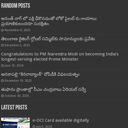
Random Posts
అనంత్ నాగ్ లో పక్షి ఢీకొనడంతో లోకో పైలట్ కు గాయాలు:
ప్రయాణికులందరూ సురక్షితం
November 9, 2025
తెలంగాణ రైజింగ్‌-గ్లోబల్‌ సమ్మిట్‌కు సామాన్యులకు ప్రవేశం
December 5, 2025
Congratulations to PM Narendra Modi on becoming India’s
longest-serving elected Prime Minister
June 10, 2026
అనకాపల్లి “కెనరాబ్యాంక్” దోపిడీకి విఫలయత్నం
December 19, 2025
తుఫాను ప్రాంతాల్లో సీఎం చంద్రబాబు ఏరియల్‌ సర్వే
October 30, 2025
Latest Posts
e-OCI Card available digitally
July 9, 2026