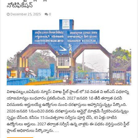
నోటిఫికేషన్
December 25, 2025
0
విశాఖపట్నం,ఐఏషియ న్యూస్: విశాఖ స్టీల్ ప్లాంట్ లో 3వ విడత వి ఆర్ఎస్ పథకాన్ని
యాజమాన్యం బుధవారం ప్రకటించింది. 2027 జనవరి 1వ తేదీ తర్వాత పదవీ
విరమణకు అర్హులయ్యే ఉద్యోగుల నుంచి దరఖాస్తులు ఆహ్వానిస్తున్నట్లు పేర్కొంది.
2026 జనవరి 1నుంచి20 వరకు దరఖాస్తులను ఆన్లైన్లో మాత్రమే స్వీకరించనున్నట్లు
స్పష్టం చేసింది. కనీసం 15 సంవత్సరాల సర్వీసు పూర్తి చేసి, 45 ఏళ్లు దాటిన
ఉద్యోగులు అర్హులు. 2027 తర్వాత సర్వీస్ ఉన్న వాళ్లకు ఈ పథకం వర్తిస్తుందని స్టీల్
ప్లాంట్ అధికారులు పేర్కొన్నారు. …