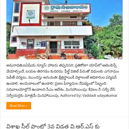
అమరావతి,ఐఏషియ న్యూస్: హాజరు తప్పనిసరి: ప్రతిరోజూ యాప్‌లో అటెండెన్స్
వేయాల్సిందే. బయట తిరగడం కుదరదు: ఫీల్డ్ విజిట్ పేరుతో విధులకు ఎగనామం
పెడితే చర్యలు. ముందస్తు అనుమతి: క్షేత్రస్థాయికి వెళ్లాలంటే అధికారుల పర్మిషన్
ఉండాలి. అందుబాటులో ఉండాలి: ప్రజల ఫిర్యాదుల నేపథ్యంలో సిబ్బంది
సచివాలయాల్లోనే ఉండాలని సీఎం ఆదేశం. మినహాయింపు: కేవలం రీ-సర్వే చేసే
సర్వేయర్లకు మాత్రమే మినహాయింపు. Authored by: Vaddadi udayakumar
Read More »
విశాఖ స్టీల్ ప్లాంట్లో 3వ విడత వి.ఆర్.ఎస్ కు