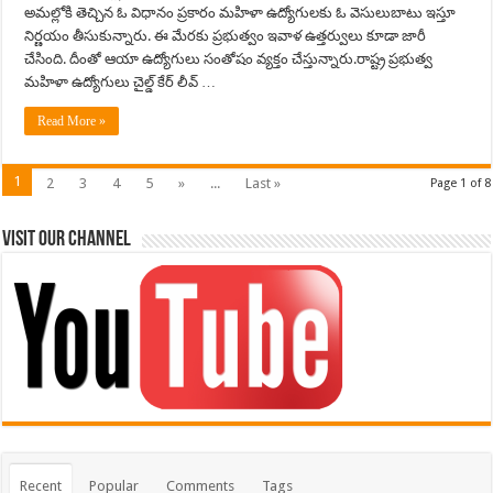
అమల్లోకి తెచ్చిన ఓ విధానం ప్రకారం మహిళా ఉద్యోగులకు ఓ వెసులుబాటు ఇస్తూ
నిర్ణయం తీసుకున్నారు. ఈ మేరకు ప్రభుత్వం ఇవాళ ఉత్తర్వులు కూడా జారీ
చేసింది. దీంతో ఆయా ఉద్యోగులు సంతోషం వ్యక్తం చేస్తున్నారు.రాష్ట్ర ప్రభుత్వ
మహిళా ఉద్యోగులు చైల్డ్ కేర్ లీవ్ …
Read More »
1
2
3
4
5
»
...
Last »
Page 1 of 8
Visit Our Channel
Recent
Popular
Comments
Tags