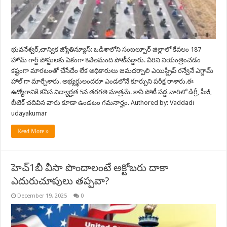
భువనేశ్వర్,చాన్విక జ్యోతిన్యూస్: ఒడిశాలోని సంబల్పూర్ జిల్లాలో కేవలం 187
హోమ్ గార్డ్ పోస్టులకు ఏకంగా 8వేలమంది పోటీపడ్డారు. వీరిని నియంత్రించడం
కష్టంగా మారటంతో చేసేదేం లేక అధికారులు జమదర్పాలి ఎయిస్ట్రిప్ రన్వేనే ఎగ్జామ్
హాల్ గా మార్చేశారు. అభ్యర్థులందరూ ఎండలోనే కూర్చుని పరీక్ష రాశారు.ఈ
ఉద్యోగానికి కనీస విద్యార్హత 5వ తరగతి మాత్రమే. కానీ పోటీ పడ్డ వారిలో డిగ్రీ, పీజీ,
బీటెక్ చదివిన వారు కూడా ఉండటం గమనార్హం. Authored by: Vaddadi
udayakumar
Read More »
హెచ్‌1బీ వీసా పొందాలంటే అక్టోబరు దాకా
ఎదురుచూపులు తప్పవా?
December 19, 2025
0