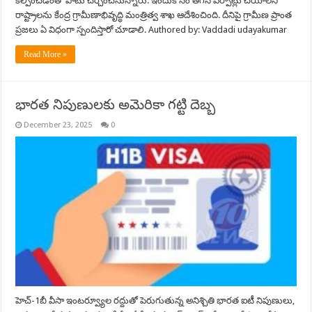
కల్పించడంతో పాటు చర్చించనున్నారు. ఇందుకోసం తగిన ఏర్పాట్లు చేయాలని
రాష్ట్రాలను కేంద్ర గ్రామీణాభివృద్ధి మంత్రిత్వ శాఖ ఆదేశించింది. దీనిపై గ్రామీణ ప్రాంత
ప్రజలు ఏ విధంగా స్పందిస్తారో చూడాలి. Authored by: Vaddadi udayakumar
Read More »
భారత నిపుణులకు అమెరికా గట్టి దెబ్బ
December 23, 2025
0
హెచ్‌-1బీ వీసా ఇంటర్వ్యూల రద్దుతో పెరుగుతున్న అనిశ్చితి భారత ఐటీ నిపుణులు,