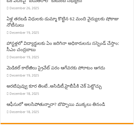
ఒకే వేదికపై “ఐదుతరాల” కుటుంబ సభ్యులు
December 26, 2025
ఏళ్ల తరబడి విధులకు డుమ్మా కొట్టిన 62 మంది వైద్యులకు షోకాజు
నోటీసులు
December 19, 2025
హాస్టళ్లలో విద్యార్థులకు ఏం జరిగినా అధికారులను సస్పెండ్ చేస్తాం:
సీఎం చంద్రబాబు
December 19, 2025
మెడికల్ కాలేజీలు ప్రైవేట్ పరం ఆగేవరకు పోరాటం ఆగదు
December 19, 2025
అరటిపువ్వు కూర తింటే..అసిడిటీ,హైబీపీకి చెక్ పెట్టొచ్చు
December 18, 2025
ఆఫీసులో అలసిపోతున్నారా? బొప్పాయి ముక్కలు తినండి
December 18, 2025