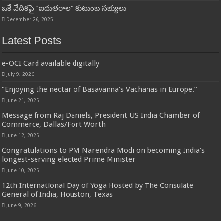
ఒకే వేదికపై “ఐదుతరాల” కుటుంబ సభ్యులు
December 26, 2025
Latest Posts
e-OCI Card available digitally
July 9, 2026
“Enjoying the nectar of Basavanna’s Vachanas in Europe.”
June 21, 2026
Message from Raj Daniels, President US India Chamber of
Commerce, Dallas/Fort Worth
June 12, 2026
Congratulations to PM Narendra Modi on becoming India’s
longest-serving elected Prime Minister
June 10, 2026
12th International Day of Yoga Hosted by The Consulate
General of India, Houston, Texas
June 9, 2026