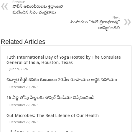
Previous
పోలీస్ అమరవీరులకు శ్రద్ధాంజలి
ఘటించిన సీఎం చంద్రబాబు
Next
సింహాచలం “ఈవో త్రినాధరావు”
ఆకస్మిక బదిలీ
Related Articles
12th International Day of Yoga Hosted by The Consulate
General of India, Houston, Texas
June 9, 2026
చిన్నారి కీర్తికి కనకం కుటుంబం 20వేల రూపాయల ఆర్థిక సహాయం
December 29, 2025
16 ఏళ్ల లోపు పిల్లలకు సోషల్ మీడియా నిషేదించండి
December 27, 2025
Gut Microbes: The Real Lifeline of Our Health
December 27, 2025