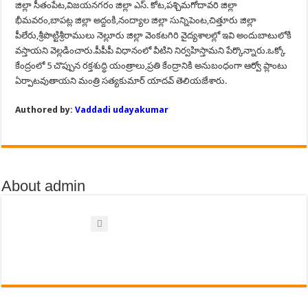
జిల్లా సీతంపేట,విజయనగరం జిల్లా ఎస్. కోట,పశ్చిమగోదావరి జిల్లా
భీమవరం,బాపట్ల జిల్లా అద్దంకి,నంద్యాల జిల్లా సున్నిపెంట,చిత్తూరు జిల్లా
పీలేరు,శ్రీపొట్టిశ్రీరాములు నెల్లూరు జిల్లా వెంకటగిరి వైద్యశాలల్లో ఇవి అందుబాటులోకి
వస్తాయని వెల్లడించారు.పీపీపీ విధానంలో వీటిని నిర్వహిస్తామని పేర్కొన్నారు.ఒక్కో
కేంద్రంలో 5 చొప్పున రక్తశుద్ధి యంత్రాలు,ప్రతి కేంద్రానికి అనుబంధంగా ఆర్వో ప్లాంటు
ఏర్పాటవుతాయని మంత్రి సత్యకుమార్ యాదవ్ తెలియజేశారు.
Authored by:
Vaddadi udayakumar
About admin