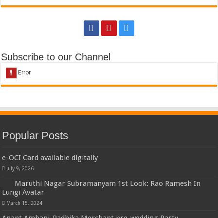
Subscribe to our Channel
Popular Posts
e-OCI Card available digitally
July 9, 2026
Maruthi Nagar Subramanyam 1st Look: Rao Ramesh In
Lungi Avatar
March 15, 2024
Anant Ambani-Radhika Merchant pre-wedding Party