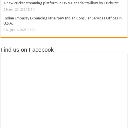
A new cricket streaming platform in US & Canada: “Willow by Cricbuzz”
March 23, 2024
311
Indian Embassy Expanding Nine New Indian Consular Services Offices in
U.S.A.
August 1, 2025
304
Find us on Facebook