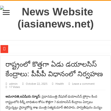
e-OCI Card available digitally
రాష్ట్రంలో కొత్తగా ఏడు డయాలసిస్
“Enjoying the nectar of Basavanna’s Vachanas in Europe.”
కేంద్రాలు: పీపీపీ విధానంలో నిర్వహణ
Message from Raj Daniels, President US India Chamber of Commerce, Dallas/For
Congratulations to PM Narendra Modi on becoming India’s longest-serving elect
admin
October 22, 2025
Health
Leave a comment
17 Views
12th International Day of Yoga Hosted by The Consulate General of India, Houst
అమరావతి,ఐఏషియ న్యూస్:
ప్రధానమంత్రి నేషనల్ డయాలసిస్ ప్రోగ్రాం కింద
రాష్ట్రంలోని కిడ్నీ బాధితుల కోసం కొత్తగా 7 డయాలసిస్ కేంద్రాలు ఏర్పాటు
చేస్తున్నట్లు వైద్యారోగ్య శాఖ మంత్రి సత్యకుమార్ తెలిపారు. పార్వతీపురం మన్యం