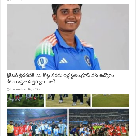
క్రికెటర్ శ్రీచరణికి 2.5 కోట్ల నగదు,ఇళ్ల స్థలం,గ్రూప్ వన్ ఉద్యోగం
కేటాయిస్తూ ఉత్తర్వులు జారీ
December 16, 2025