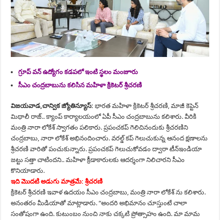
గ్రూప్ వన్ ఉద్యోగం కడపలో ఇంటి స్థలం మంజూరు
సీఎం చంద్రబాబును కలిసిన మహిళా క్రికెటర్ శ్రీచరణి
విజయవాడ,చాన్విక జ్యోతిన్యూస్:
భారత మహిళా క్రికెటర్ శ్రీచరణి, మాజీ కెప్టెన్
మిథాలీ రాజ్.. క్యాంప్ కార్యాలయంలో ఏపీ సీఎం చంద్రబాబును కలిశారు. వీరికి
మంత్రి నారా లోకేశ్ స్వాగతం పలికారు. ప్రపంచకప్ గెలిచినందుకు శ్రీచరణిని
చంద్రబాబు, నారా లోకేశ్ అభినందించారు. వరల్డ్ కప్ గెలుచుకున్న ఆనంద క్షణాలను
శ్రీచరణి వారితో పంచుకున్నారు. ప్రపంచకప్ గెలుచుకోవడం ద్వారా టీన్ఇండియా
జట్టు సత్తా చాటిందని.. మహిళా క్రీడాకారులకు ఆదర్శంగా నిలిచారని సీఎం
కొనియాడారు.
ఇది మొదటి అడుగు మాత్రమే: శ్రీచరణి
క్రికెటర్ శ్రీచరణి ఇవాళ ఉదయం సీఎం చంద్రబాబు, మంత్రి నారా లోకేశ్ ను కలిశారు.
అనంతరం మీడియాతో మాట్లాడారు. “అందరి అభిమానం చూస్తుంటే చాలా
సంతోషంగా ఉంది. కుటుంబం నుంచి నాకు చక్కటి ప్రోత్సాహం ఉంది. మా మామ