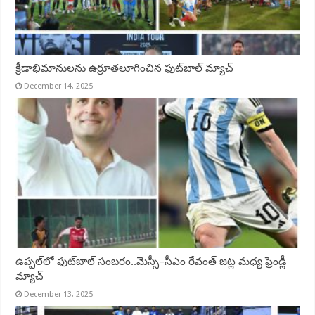
క్రీడాభిమానులను ఉర్రూతలూగించిన ఫుట్‌బాల్ మ్యాచ్‌
December 14, 2025
ఉప్పల్‌లో ఫుట్‌బాల్‌ సంబరం..మెస్సీ–సీఎం రేవంత్‌ జట్ల మధ్య ఫ్రెండ్లీ
మ్యాచ్
December 13, 2025