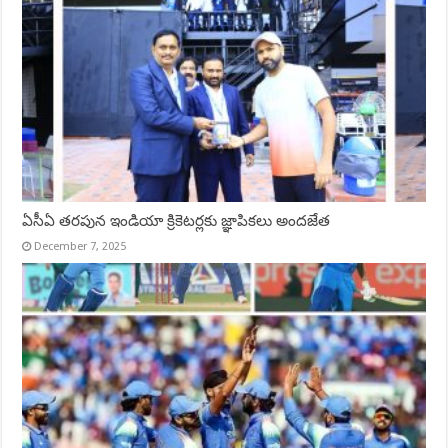
ఏసీఏ త‌రపున ఇండియా క్రికెటర్లకు జ్ఞాపికలు అందజేత
December 7, 2025