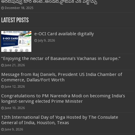
అరటిపువ్వు కూర తింటే..అసిడిటీ,హైబీపీకి చెక్ పెట్టొచ్చు
December 18, 2025
Latest Posts
e-OCI Card available digitally
July 9, 2026
“Enjoying the nectar of Basavanna’s Vachanas in Europe.”
June 21, 2026
Message from Raj Daniels, President US India Chamber of
Commerce, Dallas/Fort Worth
June 12, 2026
Congratulations to PM Narendra Modi on becoming India’s
longest-serving elected Prime Minister
June 10, 2026
12th International Day of Yoga Hosted by The Consulate
General of India, Houston, Texas
June 9, 2026