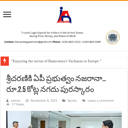
“Enjoying the nectar of Basavanna’s Vachanas in Europe.”
శ్రీచరణికి ఏపీ ప్రభుత్వం నజరానా…
రూ.2.5 కోట్ల నగదు పురస్కారం
admin
November 8, 2025
Sports
Leave a comment
17 Views