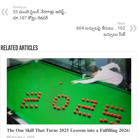
Previous
55 మంది సైబర్ నేరగాళ్లు అరెస్ట్..
రూ.107 కోట్లు రికవరీ
Next
604 బస్సులపై కేసులు…102
బస్సులు సీజ్
Related Articles
𝐓𝐡𝐞 𝐎𝐧𝐞 𝐒𝐤𝐢𝐥𝐥 𝐓𝐡𝐚𝐭 𝐓𝐮𝐫𝐧𝐬 𝟐𝟎𝟐𝟓 𝐋𝐞𝐬𝐬𝐨𝐧𝐬 𝐢𝐧𝐭𝐨 𝐚 𝐅𝐮𝐥𝐟𝐢𝐥𝐥𝐢𝐧𝐠 𝟐𝟎𝟐𝟔!
January 2, 2026