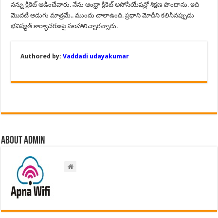
నన్ను క్రికెట్ ఆడించేవారు. నేను ఆంధ్రా క్రికెట్ అసోసియేషన్లో శిక్షణ పొందాను. ఇది
మొదటి అడుగు మాత్రమే.. ముందు చాలాఉంది. ప్రధాని మోదీని కలిసినప్పుడు
భవిష్యత్ కార్యాచరణపై సలహాలిచ్చారన్నారు.
Authored by:
Vaddadi udayakumar
About admin