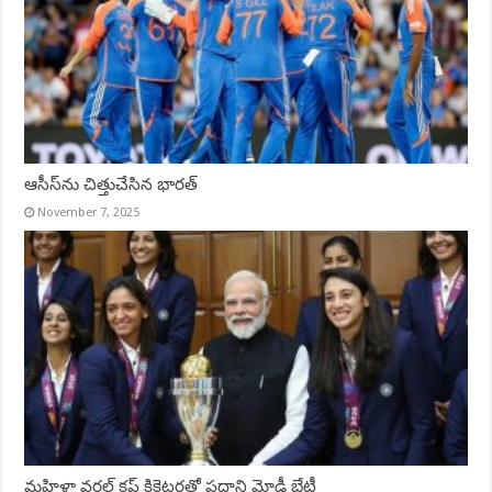
ఆసీస్‌ను చిత్తుచేసిన భారత్‌
November 7, 2025
మహిళా వరల్డ్ కప్ క్రికెటర్లతో ప్రధాని మోడీ భేటీ