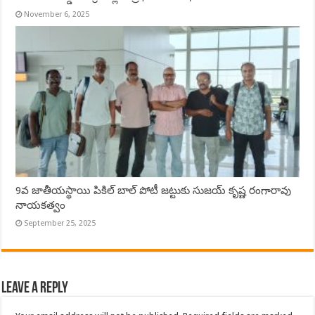
November 6, 2025
9వ జాతీయస్థాయి పికిల్ బాల్ పోటీ జట్టుకు సుజయ్ కృష్ణ రంగారావు
నాయకత్వం
September 25, 2025
Leave a Reply