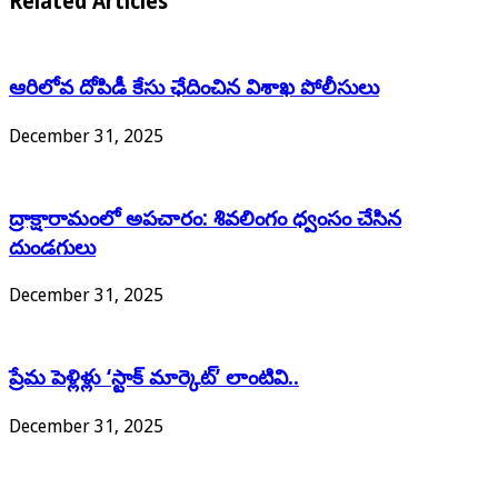
Related Articles
ఆరిలోవ దోపిడీ కేసు ఛేదించిన విశాఖ పోలీసులు
December 31, 2025
ద్రాక్షారామంలో అపచారం: శివలింగం ధ్వంసం చేసిన
దుండగులు
December 31, 2025
ప్రేమ పెళ్లిళ్లు ‘స్టాక్ మార్కెట్’ లాంటివి..
December 31, 2025