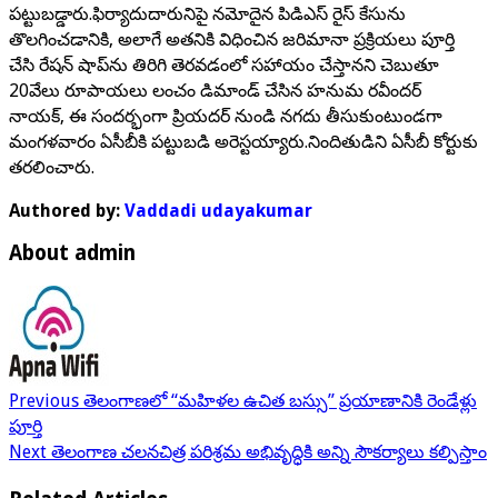
పట్టుబడ్డారు.ఫిర్యాదుదారునిపై నమోదైన పిడిఎస్ రైస్ కేసును
తొలగించడానికి, అలాగే అతనికి విధించిన జరిమానా ప్రక్రియలు పూర్తి
చేసి రేషన్ షాప్‌ను తిరిగి తెరవడంలో సహాయం చేస్తానని చెబుతూ
20వేలు రూపాయలు లంచం డిమాండ్ చేసిన హనుమ రవీందర్
నాయక్, ఈ సందర్భంగా ప్రియదర్ నుండి నగదు తీసుకుంటుండగా
మంగళవారం ఏసీబీకి పట్టుబడి అరెస్టయ్యారు.నిందితుడిని ఏసీబీ కోర్టుకు
తరలించారు.
Authored by:
Vaddadi udayakumar
About admin
Previous
తెలంగాణలో “మహిళల ఉచిత బస్సు” ప్రయాణానికి రెండేళ్లు
పూర్తి
Next
తెలంగాణ చలనచిత్ర పరిశ్రమ అభివృద్ధికి అన్ని సౌకర్యాలు కల్పిస్తాం