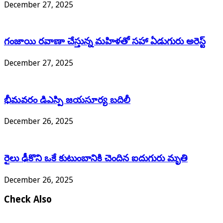
December 27, 2025
గంజాయి రవాణా చేస్తున్న మహిళతో సహా ఏడుగురు అరెస్ట్
December 27, 2025
భీమవరం డిఎస్పి జయసూర్య బదిలీ
December 26, 2025
రైలు ఢీకొని ఒకే కుటుంబానికి చెందిన ఐదుగురు మృతి
December 26, 2025
Check Also