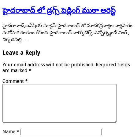
హైదరాబాద్ లో డ్రగ్స్ పెడ్లింగ్ ముఠా అరెస్ట్
హైదరాబాద్,ఐఏషియ న్యూస్: హైదరాబాద్ లో మాదకద్రవ్యాల వ్యాపారం
మరోసారి కలకలం రేపింది. హైదరాబాద్ నార్కోటిక్స్ ఎన్ఫోర్స్మెంట్ వింగ్ ,
చిక్కడపల్లి …
Leave a Reply
Your email address will not be published.
Required fields
are marked
*
Comment
*
Name
*