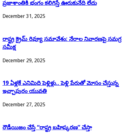
ప్రజాశాంతికి భంగం కలిగిస్తే ఊరుకునేది లేదు
December 31, 2025
రాష్ట్ర క్రైమ్ రివ్యూ సమావేశం: నేరాల నివారణపై సమగ్ర
సమీక్ష
December 29, 2025
19 ఏళ్లకే ఎనిమిది పెళ్లిళ్లు.. పెళ్లి పేరుతో మోసం చేస్తున్న
ఇచ్చాపురం యువతి
December 27, 2025
రౌడీయిజం చేస్తే “రాష్ట్ర బహిష్కరణ” చేస్తా