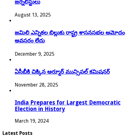
జర్నలిస్టులు
August 13, 2025
జమిలి ఎన్నికల బిల్లుకు రాష్ట్ర శాసనసభల ఆమోదం
అవసరం లేదు
December 9, 2025
ఏసీబీకి చిక్కిన ఆర్మూర్ మున్సిపల్ కమిషనర్
November 28, 2025
India Prepares for Largest Democratic
Election in History
March 19, 2024
Latest Posts