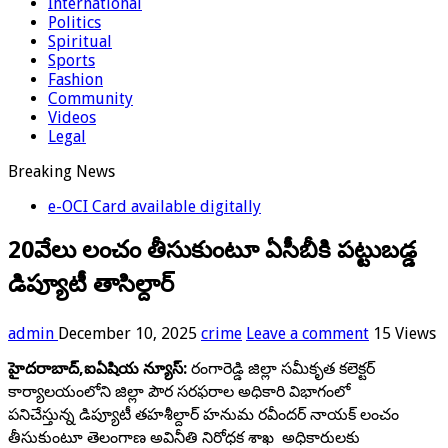
International
Politics
Spiritual
Sports
Fashion
Community
Videos
Legal
Breaking News
e-OCI Card available digitally
20వేలు లంచం తీసుకుంటూ ఏసీబీకి పట్టుబడ్డ
డిప్యూటీ తాసిల్దార్
admin
December 10, 2025
crime
Leave a comment
15 Views
హైదరాబాద్,ఐఏషియ న్యూస్:
రంగారెడ్డి జిల్లా సమీకృత కలెక్టర్‌
కార్యాలయంలోని జిల్లా పౌర సరఫరాల అధికారి విభాగంలో
పనిచేస్తున్న డిప్యూటీ తహశీల్దార్ హనుమ రవీందర్ నాయక్ లంచం
తీసుకుంటూ తెలంగాణ అవినీతి నిరోధక శాఖ అధికారులకు