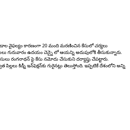
త్రపిండాల వైఫల్యం కారణంగా 20 మంది మరణించిన కేసులో చర్యలు
ు.పోలీసులు గురువారం ఉదయం చెన్నై లో ఆయన్ని అదుపులోకి తీసుకున్నారు.
ీసులు రంగనాథన్‌ పై కేసు నమోదు చేసుకుని దర్యాప్తు చేపట్టారు.
లు కిడ్నీ ఇన్‌ఫెక్షన్‌కు గురైనట్లు తెలుస్తోంది. ఇప్పటికే దేశంలోని అన్ని