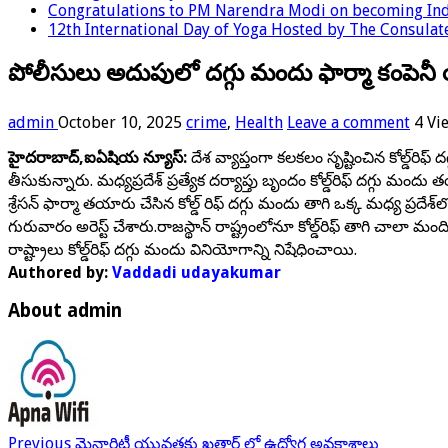
Congratulations to PM Narendra Modi on becoming Indi
12th International Day of Yoga Hosted by The Consulate
పోలీసులు అదుపులో దగ్గు మందు ఫార్మా కంపె
admin
October 10, 2025
crime
,
Health
Leave a comment
4 Vi
హైదరాబాద్,ఐఏషియ న్యూస్:
దేశ వ్యాప్తంగా కలకలం సృష్టించిన కోల్డ్‌
తీసుకున్నారు. మధ్యప్రదేశ్ ప్రత్యేక దర్యాప్తు బృందం కోల్డ్‌రిఫ్ దగ్గ
శ్రేసన్ ఫార్మా తయారు చేసిన కోల్డ్ రిఫ్ దగ్గు మందు తాగి ఒక్క మధ్య ప్ర
గురువారం అరెస్ట్ చేశారు.రాజస్థాన్ రాష్ట్రంలోనూ కోల్డ్‌రిఫ్ తాగి చాలా మంద
రాష్ట్రాలు కోల్డ్‌రిఫ్ దగ్గు మందు వినియోగాన్ని నిషేధించాయి.
Authored by:
Vaddadi udayakumar
About admin
Previous
మైనారిటీ యువతకు ఖతార్ లో ఉద్యోగ అవకాశాలు