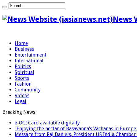
News W
Home
Business
Entertainment
International
Politics
Spiritual
Sports
Fashion
Community
Videos
Legal
Breaking News
e-OCI Card available digitally
“Enjoying the nectar of Basavanna’s Vachanas in Europe.
Message from Raj Daniels, President US India Chamber