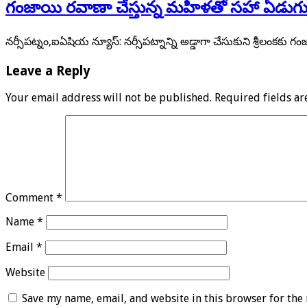
గంజాయి రవాణా చేస్తున్న మహిళతో సహా ఏడుగురు
నర్సీపట్నం,ఐఏషియ న్యూస్: నర్సీపట్నాన్ని అడ్డాగా చేసుకుని శ్రీలంకకు 
Leave a Reply
Your email address will not be published.
Required fields a
Comment
*
Name
*
Email
*
Website
Save my name, email, and website in this browser for the