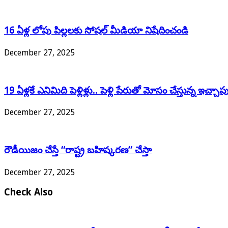
16 ఏళ్ల లోపు పిల్లలకు సోషల్ మీడియా నిషేదించండి
December 27, 2025
19 ఏళ్లకే ఎనిమిది పెళ్లిళ్లు.. పెళ్లి పేరుతో మోసం చేస్తున్న ఇచ
December 27, 2025
రౌడీయిజం చేస్తే “రాష్ట్ర బహిష్కరణ” చేస్తా
December 27, 2025
Check Also