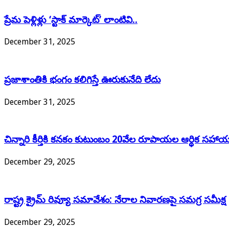
ప్రేమ పెళ్లిళ్లు ‘స్టాక్ మార్కెట్’ లాంటివి..
December 31, 2025
ప్రజాశాంతికి భంగం కలిగిస్తే ఊరుకునేది లేదు
December 31, 2025
చిన్నారి కీర్తికి కనకం కుటుంబం 20వేల రూపాయల ఆర్థిక సహా
December 29, 2025
రాష్ట్ర క్రైమ్ రివ్యూ సమావేశం: నేరాల నివారణపై సమగ్ర సమీక్ష
December 29, 2025