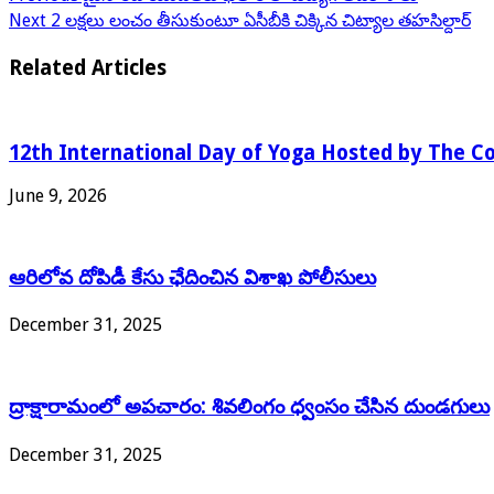
Next
2 లక్షలు లంచం తీసుకుంటూ ఏసీబీకి చిక్కిన చిట్యాల తహసిల్దార్
Related Articles
12th International Day of Yoga Hosted by The Co
June 9, 2026
ఆరిలోవ దోపిడీ కేసు ఛేదించిన విశాఖ పోలీసులు
December 31, 2025
ద్రాక్షారామంలో అపచారం: శివలింగం ధ్వంసం చేసిన దుండగులు
December 31, 2025