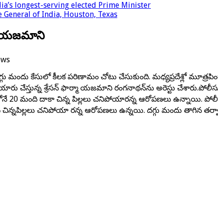
a’s longest-serving elected Prime Minister
 General of India, Houston, Texas
నీ యజమాని
ews
రిఫ్ దగ్గు మందు కేసులో కీలక పరిణామం చోటు చేసుకుంది. మధ్యప్రదేశ్లో మూ
ు మందు తయారు చేస్తున్న శ్రేసన్ ఫార్మా యజమాని రంగనాథన్‌ను అరెస్టు చేశార
దేశ్‌లోనే 20 మంది దాకా చిన్న పిల్లలు చనిపోయారన్న ఆరోపణలు ఉన్నాయి. పోల
ి చిన్నపిల్లలు చనిపోయా రన్న ఆరోపణలు ఉన్నయి. దగ్గు మందు తాగిన తర్వాత పిల్ల