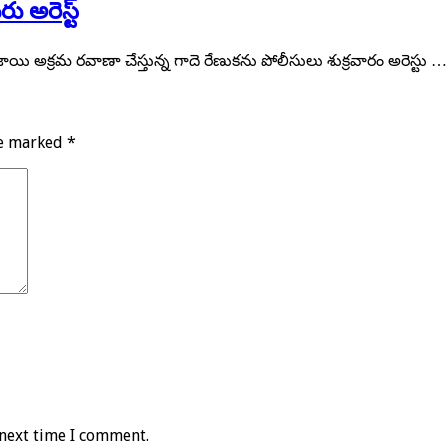
 అరెస్ట్
గంజాయి అక్రమ రవాణా చేస్తున్న గాదె రేణుకను పోలీసులు శుక్రవారం అరెస్టు …
re marked
*
 next time I comment.