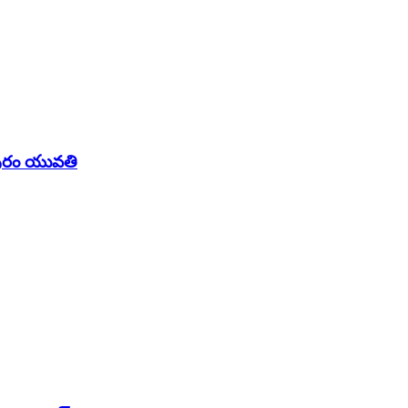
్చాపురం యువతి