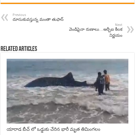
Previous
దూసుకువస్తున్న మంతా తుఫాన్
Next
వెండిపైనా రుణాలు…ఆర్బీఐ కీలక
నిర్ణయం
Related Articles
యారాడ బీచ్ లో ఒడ్డుకు చేరిన భారీ మృత తిమింగలం