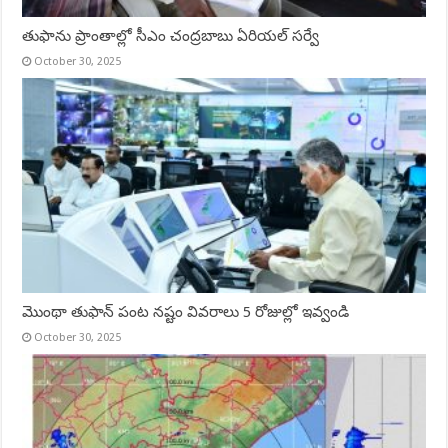
తుఫాను ప్రాంతాల్లో సీఎం చంద్రబాబు ఏరియల్‌ సర్వే
October 30, 2025
మొంథా తుఫాన్ పంట నష్టం వివరాలు 5 రోజుల్లో ఇవ్వండి
October 30, 2025