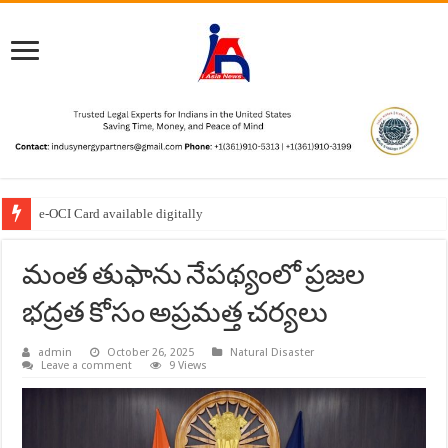
e-OCI Card available digitally
“Enjoying the nectar of Basavanna’s Vachanas in Europe.”
మంత తుఫాను నేపథ్యంలో ప్రజల
భద్రత కోసం అప్రమత్త చర్యలు
admin
October 26, 2025
Natural Disaster
Leave a comment
9 Views