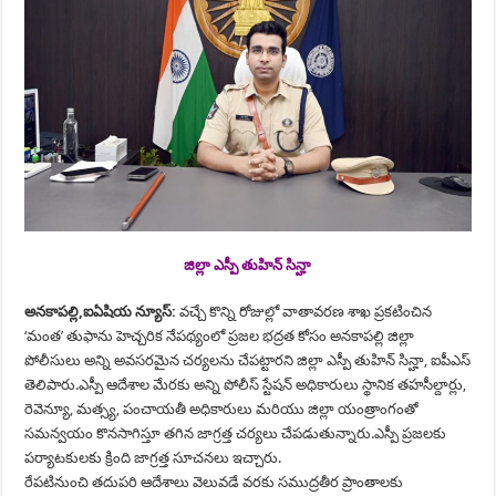
జిల్లా ఎస్పీ తుహిన్ సిన్హా
అనకాపల్లి,ఐఏషియ న్యూస్:
వచ్చే కొన్ని రోజుల్లో వాతావరణ శాఖ ప్రకటించిన
‘మంత’ తుఫాను హెచ్చరిక నేపథ్యంలో ప్రజల భద్రత కోసం అనకాపల్లి జిల్లా
పోలీసులు అన్ని అవసరమైన చర్యలను చేపట్టారని జిల్లా ఎస్పీ తుహిన్ సిన్హా, ఐపీఎస్
తెలిపారు.ఎస్పీ ఆదేశాల మేరకు అన్ని పోలీస్ స్టేషన్ అధికారులు స్థానిక తహసీల్దార్లు,
రెవెన్యూ, మత్స్య, పంచాయతీ అధికారులు మరియు జిల్లా యంత్రాంగంతో
సమన్వయం కొనసాగిస్తూ తగిన జాగ్రత్త చర్యలు చేపడుతున్నారు.ఎస్పీ ప్రజలకు
పర్యాటకులకు క్రింది జాగ్రత్త సూచనలు ఇచ్చారు.
రేపటినుంచి తదుపరి ఆదేశాలు వెలువడే వరకు సముద్రతీర ప్రాంతాలకు