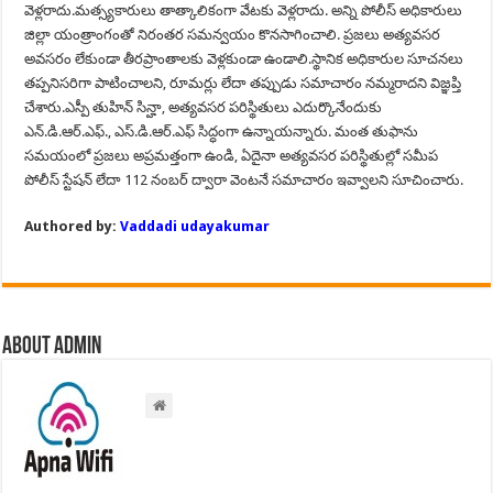
వెళ్లరాదు.మత్స్యకారులు తాత్కాలికంగా వేటకు వెళ్లరాదు. అన్ని పోలీస్ అధికారులు
జిల్లా యంత్రాంగంతో నిరంతర సమన్వయం కొనసాగించాలి. ప్రజలు అత్యవసర
అవసరం లేకుండా తీరప్రాంతాలకు వెళ్లకుండా ఉండాలి.స్థానిక అధికారుల సూచనలు
తప్పనిసరిగా పాటించాలని, రూమర్లు లేదా తప్పుడు సమాచారం నమ్మరాదని విజ్ఞప్తి
చేశారు.ఎస్పీ తుహిన్ సిన్హా, అత్యవసర పరిస్థితులు ఎదుర్కొనేందుకు
ఎన్.డి.ఆర్.ఎఫ్., ఎస్.డి.ఆర్.ఎఫ్ సిద్ధంగా ఉన్నాయన్నారు. మంత తుఫాను
సమయంలో ప్రజలు అప్రమత్తంగా ఉండి, ఏదైనా అత్యవసర పరిస్థితుల్లో సమీప
పోలీస్ స్టేషన్ లేదా 112 నంబర్ ద్వారా వెంటనే సమాచారం ఇవ్వాలని సూచించారు.
Authored by:
Vaddadi udayakumar
About admin