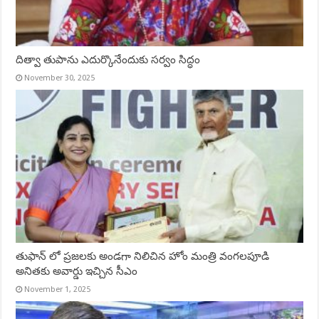
దిత్వా తుపాను ఎదుర్కొనేందుకు సర్వం సిద్ధం
November 30, 2025
తుఫాన్ లో ప్రజలకు అండగా నిలిచిన హోం మంత్రి వంగలపూడి
అనితకు అవార్డు ఇచ్చిన సీఎం
November 1, 2025