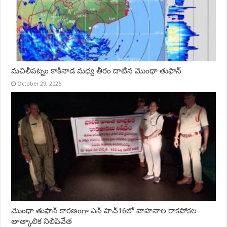
మచిలీపట్నం కాకినాడ మధ్య తీరం దాటిన మొంథా తుఫాన్
October 29, 2025
మొంథా తుఫాన్ కారణంగా ఎన్ హెచ్16లో వాహనాల రాకపోకల
తాత్కాలిక నిలిపివేత