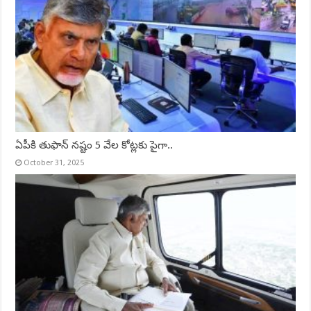
ఏపీకి తుఫాన్ నష్టం 5 వేల కోట్లకు పైగా..
October 31, 2025