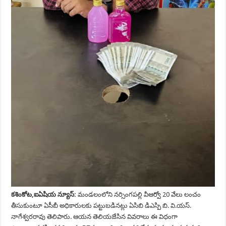
కశింకోట,ఐఏషియ న్యూస్:
మండలంలోని నర్సింగపల్లి వీఆర్వో 20 వేలు లంచం
తీసుకుంటూ ఏసీబీ అధికారులకు పట్టుబడినట్లు ఏసిబి డిఎస్పి బి. వి.యస్.
నాగేశ్వరరావు తెలిపారు. ఆయన తెలియజేసిన వివరాలు ఈ విధంగా