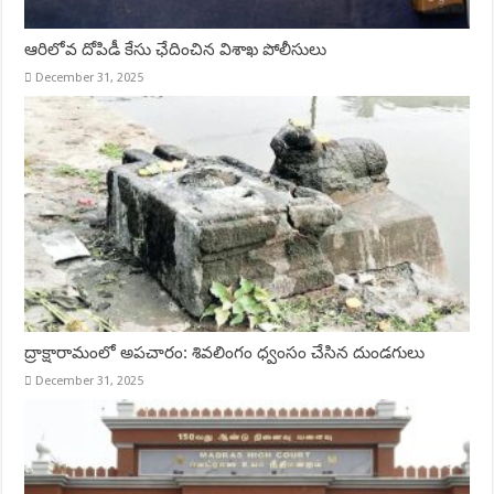
ఆరిలోవ దోపిడీ కేసు ఛేదించిన విశాఖ పోలీసులు
December 31, 2025
ద్రాక్షారామంలో అపచారం: శివలింగం ధ్వంసం చేసిన దుండగులు
December 31, 2025