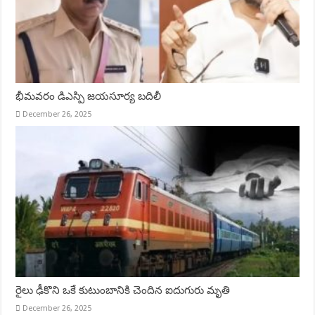
భీమవరం డిఎస్పి జయసూర్య బదిలీ
December 26, 2025
రైలు ఢీకొని ఒకే కుటుంబానికి చెందిన ఐదుగురు మృతి
December 26, 2025