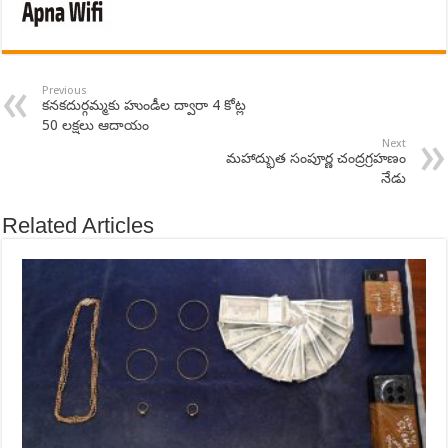
Previous
కనకదుర్గమ్మకు హుండీల ద్వారా 4 కోట్ల
50 లక్షలు ఆదాయం
Next
మహాద్భుత సంపూర్ణ చంద్రగ్రహణం
నేడు
Related Articles