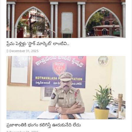
ప్రేమ పెళ్లిళ్లు ‘స్టాక్ మార్కెట్’ లాంటివి..
December 31, 2025
ప్రజాశాంతికి భంగం కలిగిస్తే ఊరుకునేది లేదు