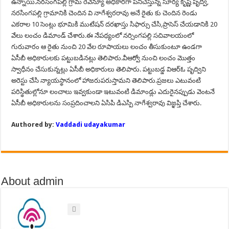
ఉన్నాయి.నరసింగపల్లి గ్రామ రెవెన్యూ అధికారిగా పనిచేస్తున్న సూర్య కృష్ణ పృద్వి,
నరసింగపల్లి గ్రామానికి చెందిన వి నాగేశ్వరరావు అనే రైతు కు చెందిన రెండు
ఎకరాల 10 సెంట్లు భూమికి ముటేషన్ దరఖాస్తు సిఫార్సు చేసి,ప్రాసెస్ చేయడానికి 20
వేలు లంచం డిమాండ్ చేశారు.ఈ నేపథ్యంలో నర్సింగపల్లి సచివాలయంలో
గురువారం ఆ రైతు నుంచి 20 వేల రూపాయలు లంచం తీసుకుంటూ ఉండగా
ఏసీబీ అధికారులకు పట్టుబడినట్లు తెలిపారు.వీఆర్వో నుంచి లంచం మొత్తం
స్వాధీనం చేసుకున్నట్లు ఏసీబీ అధికారులు తెలిపారు. పట్టుబడ్డ విఆర్ఓ పృద్విని
అరెస్టు చేసి న్యాయస్థానంలో హాజరుపరుస్తామని తెలిపారు.ప్రజలు ఎటువంటి
పరిస్థితుల్లోనూ లంచాలు ఇవ్వకుండా ఇటువంటి డిమాండ్లు ఎదురైనప్పుడు వెంటనే
ఏసీబీ అధికారులను సంప్రదించాలని ఏసిపి డిఎస్పి నాగేశ్వరావు విజ్ఞప్తి చేశారు.
Authored by:
Vaddadi udayakumar
About admin