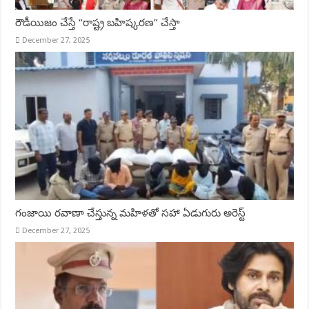
రౌడీయిజం చేస్తే “రాష్ట్ర బహిష్కరణ” చేస్తా
December 27, 2025
గంజాయి రవాణా చేస్తున్న మహిళతో సహా ఏడుగురు అరెస్ట్
December 27, 2025