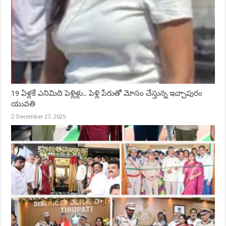
19 ఏళ్లకే ఎనిమిది పెళ్లిళ్లు.. పెళ్లి పేరుతో మోసం చేస్తున్న ఇచ్చాపురం
యువతి
December 27, 2025