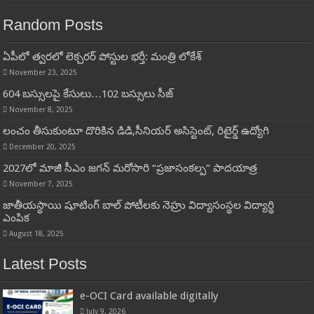
Random Posts
ఏపీలో త్వరలో లెక్చరర్ పోస్టుల భర్తీ: మంత్రి లోకేశ్
November 23, 2025
604 బస్సులపై కేసులు…102 బస్సులు సీజ్
November 8, 2025
లంచం తీసుకుంటూ దొరికిన డిడి,సీనియర్ అసిస్టెంట్, రిటైర్డ్ ఉద్యోగి
December 20, 2025
2027లో మాజీ సీఎం జగన్ మరోసారి “ప్రజాసంకల్ప” పాదయాత్ర
November 7, 2025
జాతీయస్థాయి షూటింగ్ బాల్ పోటీలకు నెహ్రు విద్యాసంస్థల విద్యార్థి
ఎంపిక
August 18, 2025
Latest Posts
e-OCI Card available digitally
July 9, 2026