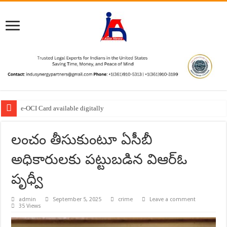
e-OCI Card available digitally
“Enjoying the nectar of Basavanna’s Vachanas in Europe.”
లంచం తీసుకుంటూ ఏసీబీ
అధికారులకు పట్టుబడిన విఆర్ఓ
పృధ్వీ
admin
September 5, 2025
crime
Leave a comment
35 Views