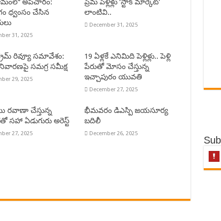
షారామంలో అపచారం:
ప్రేమ పెళ్లిళ్లు ‘స్టాక్ మార్కెట్’
గం ధ్వంసం చేసిన
లాంటివి..
ులు
December 31, 2025
ber 31, 2025
 క్రైమ్ రివ్యూ సమావేశం:
19 ఏళ్లకే ఎనిమిది పెళ్లిళ్లు.. పెళ్లి
నివారణపై సమగ్ర సమీక్ష
పేరుతో మోసం చేస్తున్న
ఇచ్చాపురం యువతి
ber 29, 2025
December 27, 2025
 రవాణా చేస్తున్న
భీమవరం డిఎస్పి జయసూర్య
ో సహా ఏడుగురు అరెస్ట్
బదిలీ
ber 27, 2025
December 26, 2025
Sub