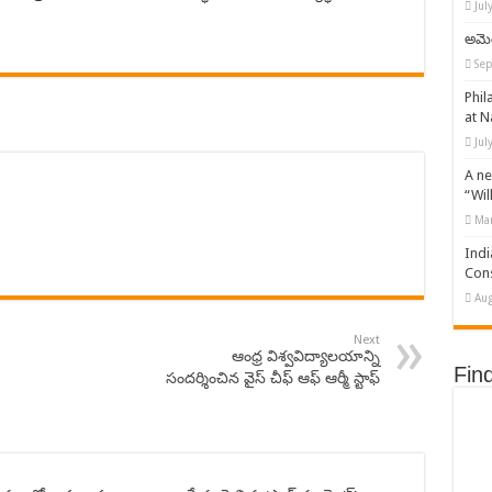
Jul
అమె
Sep
Phil
at N
Jul
A ne
“Wil
Mar
Indi
Cons
Aug
Next
ఆంధ్ర విశ్వవిద్యాలయాన్ని
Fin
సందర్శించిన వైస్ చీఫ్ ఆఫ్ ఆర్మీ స్టాఫ్