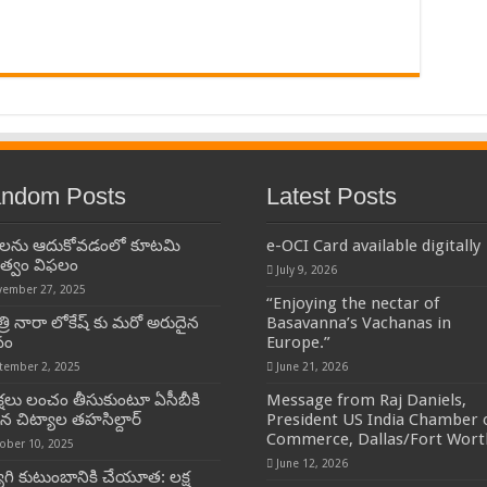
ndom Posts
Latest Posts
ులను ఆదుకోవడంలో కూటమి
e-OCI Card available digitally
ుత్వం విఫలం
July 9, 2026
ember 27, 2025
“Enjoying the nectar of
రి నారా లోకేష్ కు మరో అరుదైన
Basavanna’s Vachanas in
వం
Europe.”
tember 2, 2025
June 21, 2026
క్షలు లంచం తీసుకుంటూ ఏసీబీకి
Message from Raj Daniels,
కిన చిట్యాల తహసిల్దార్
President US India Chamber 
Commerce, Dallas/Fort Wort
ober 10, 2025
June 12, 2026
ోగి కుటుంబానికి చేయూత: లక్ష