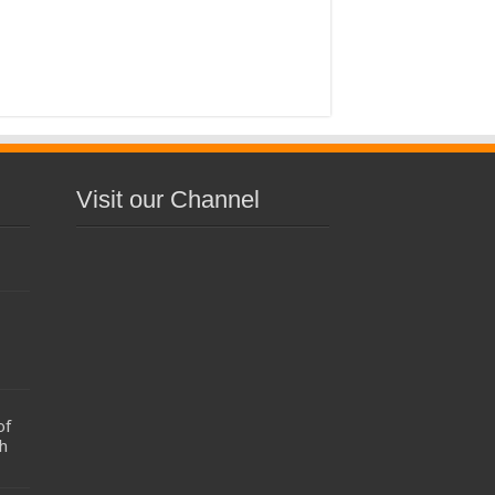
Visit our Channel
of
h