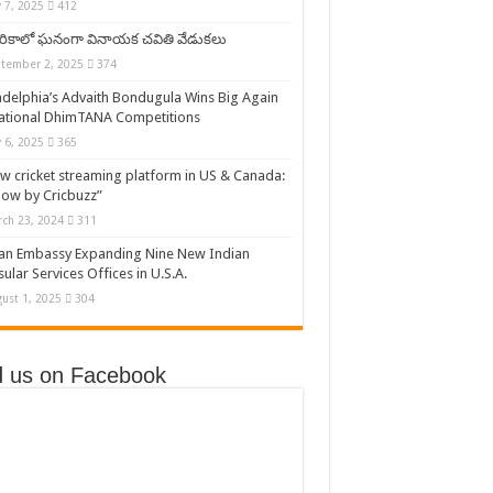
y 7, 2025
412
రికాలో ఘనంగా వినాయక చవితి వేడుకలు
tember 2, 2025
374
adelphia’s Advaith Bondugula Wins Big Again
ational DhimTANA Competitions
y 6, 2025
365
w cricket streaming platform in US & Canada:
low by Cricbuzz”
ch 23, 2024
311
an Embassy Expanding Nine New Indian
ular Services Offices in U.S.A.
ust 1, 2025
304
d us on Facebook