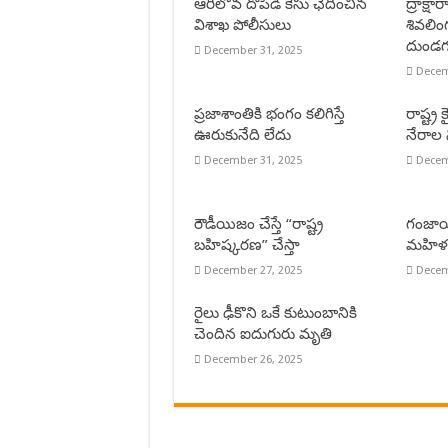
ఆరిలోవ దోపిడీ కేసు ఛేదించిన
ద్రాక్
విశాఖ పోలీసులు
శివలిం
దుండగ
December 31, 2025
Decem
ప్రజాశాంతికి భంగం కలిగిస్తే
రాష్ట్ర
ఊరుకునేది లేదు
నేరాల 
December 31, 2025
Decem
రౌడీయిజం చేస్తే “రాష్ట్ర
గంజాయి
బహిష్కరణ” చేస్తా
మహిళత
December 27, 2025
Decem
రైలు ఢీకొని ఒకే కుటుంబానికి
చెందిన ఐదుగురు మృతి
December 26, 2025