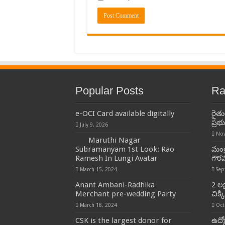
Popular Posts
Ra
e-OCI Card available digitally
రైత
ప్రభ
July 9, 2026
Nov
Maruthi Nagar
Subramanyam 1st Look: Rao
మంత్
Ramesh In Lungi Avatar
గౌర
March 15, 2024
Sep
Anant Ambani-Radhika
2 ల
Merchant pre-wedding Party
చిక్
March 18, 2024
Oct
CSK is the largest donor for
ఉద్య